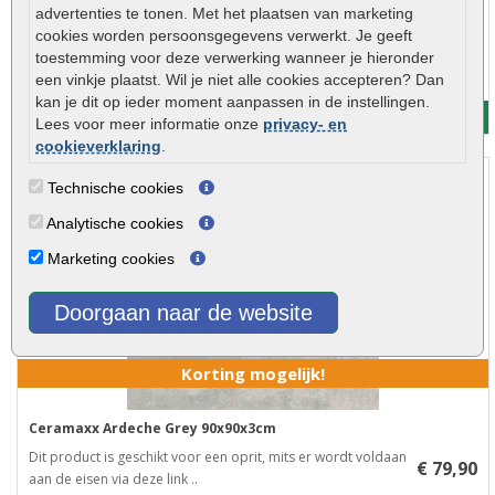
advertenties te tonen. Met het plaatsen van marketing
Ceramaxx Ardeche Grey 60x60x3cm
cookies worden persoonsgegevens verwerkt. Je geeft
Ceramaxx Ardeche Grey 60x60x3cm Dit product is geschikt
€ 63,90
toestemming voor deze verwerking wanneer je hieronder
voor een oprit, mits er wordt voldaan a..
een vinkje plaatst. Wil je niet alle cookies accepteren? Dan
kan je dit op ieder moment aanpassen in de instellingen.
Meer info
Lees voor meer informatie onze
privacy- en
cookieverklaring
.
Technische cookies
Analytische cookies
Marketing cookies
Doorgaan naar de website
Korting mogelijk!
Ceramaxx Ardeche Grey 90x90x3cm
Dit product is geschikt voor een oprit, mits er wordt voldaan
€ 79,90
aan de eisen via deze link ..