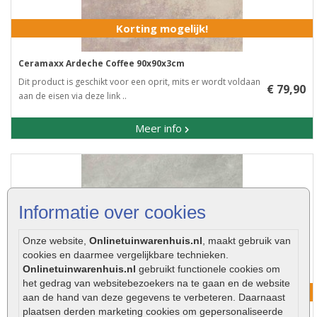
Korting mogelijk!
Ceramaxx Ardeche Coffee 90x90x3cm
Dit product is geschikt voor een oprit, mits er wordt voldaan
€ 79,90
aan de eisen via deze link ..
Meer info
Informatie over cookies
Onze website,
Onlinetuinwarenhuis.nl
, maakt gebruik van
cookies en daarmee vergelijkbare technieken.
Onlinetuinwarenhuis.nl
gebruikt functionele cookies om
het gedrag van websitebezoekers na te gaan en de website
Korting mogelijk!
aan de hand van deze gegevens te verbeteren. Daarnaast
plaatsen derden marketing cookies om gepersonaliseerde