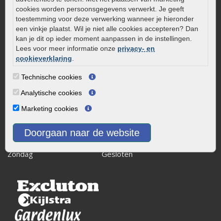
Kaapstanderweg 41
cookies worden persoonsgegevens verwerkt. Je geeft
8243 RB Lelystad
toestemming voor deze verwerking wanneer je hieronder
een vinkje plaatst. Wil je niet alle cookies accepteren? Dan
info@onlinetuinwarenhuis.nl
kan je dit op ieder moment aanpassen in de instellingen.
Routebeschrijving
Lees voor meer informatie onze
privacy- en
cookieverklaring
.
Openingstijden
Maandag
08:00 - 17:00
Technische cookies
Dinsdag
08:00 - 17:00
Analytische cookies
Woensdag
08:00 - 17:00
Marketing cookies
Donderdag
08:00 - 17:00
Vrijdag
08:00 - 17:00
Doorgaan naar de website
Zaterdag
08:00 - 15.00
Zondag
Gesloten