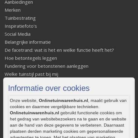
Aanbiedingen
Merken
Tuinbestrating
Inspiratiefoto's
Social Media
Belangrijke informatie
De facetrand: wat is het en welke functie heeft het?
Hoe betontegels leggen
Fundering voor betonstenen aanleggen
Welke tuinstijl past bij mij
Strakke tuin inrichten
Informatie over cookies
Legverbanden gebakken bestrating
Onderhoud van gebakken bestrating
Onze website,
Onlinetuinwarenhuis.nl
, maakt gebruik van
Aanlegtips voor gebakken bestrating
cookies en daarmee vergelijkbare technieken.
Onlinetuinwarenhuis.nl
gebruikt functionele cookies om
Zelf een terras aanleggen
het gedrag van websitebezoekers na te gaan en de website
Kleine stadstuin inrichten
aan de hand van deze gegevens te verbeteren. Daarnaast
0320 – 219170
plaatsen derden marketing cookies om gepersonaliseerde
advertenties te tonen. Met het plaatsen van marketing