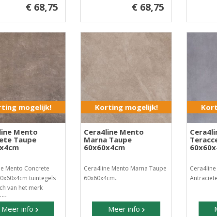
€ 68,75
€ 68,75
ting mogelijk!
Korting mogelijk!
Kort
line Mento
Cera4line Mento
Cera4l
ete Taupe
Marna Taupe
Teracc
0x4cm
60x60x4cm
60x60
ne Mento Concrete
Cera4line Mento Marna Taupe
Cera4line
0x60x4cm tuintegels
60x60x4cm..
Antraciet
ch van het merk
ux..
Meer info
Meer info