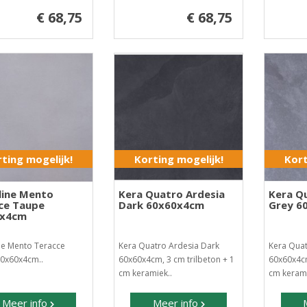
€ 68,75
€ 68,75
ting mogelijk!
Korting mogelijk!
Kort
line Mento
Kera Quatro Ardesia
Kera Q
ce Taupe
Dark 60x60x4cm
Grey 6
0x4cm
ne Mento Teracce
Kera Quatro Ardesia Dark
Kera Quat
0x60x4cm..
60x60x4cm, 3 cm trilbeton + 1
60x60x4cm
cm keramiek..
cm kerami
Meer info
Meer info