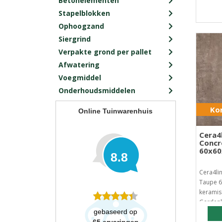
Betonelementen
Stapelblokken
Ophoogzand
Siergrind
Verpakte grond per pallet
Afwatering
Voegmiddel
Onderhoudsmiddelen
Kor
Online Tuinwarenhuis
Cera4
Concr
60x6
8.8
Cera4li
Taupe 6
keramis
Gardenl
gebaseerd op
65
ervaringen