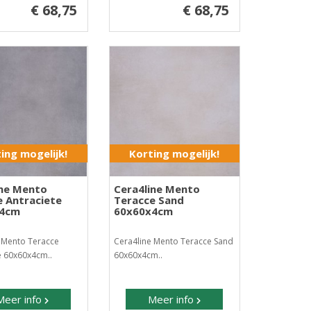
€ 68,75
€ 68,75
ing mogelijk!
Korting mogelijk!
ine Mento
Cera4line Mento
e Antraciete
Teracce Sand
x4cm
60x60x4cm
 Mento Teracce
Cera4line Mento Teracce Sand
e 60x60x4cm..
60x60x4cm..
Meer info
Meer info