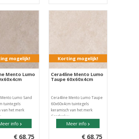
ing mogelijk!
Korting mogelijk!
ine Mento Lumo
Cera4line Mento Lumo
0x60x4cm
Taupe 60x60x4cm
e Mento Lumo Sand
Cera4line Mento Lumo Taupe
 tuintegels
60x60x4cm tuintegels
 van het merk
keramisch van het merk
..
Gardenlux..
Meer info
Meer info
€ 68,75
€ 68,75