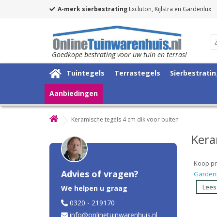
A-merk sierbestrating
Excluton, Kijlstra en Gardenlux
Goedkope bestrating voor uw tuin en terras!
Tuintegels
Terrastegels
Sierbestrati
Aanbiedingen
Keramische tegels 4 cm dik voor buiten
Kera
Koop pra
Advies of vragen?
Garden
Lees
We helpen u graag
0320 - 219170
info@onlinetuinwarenhuis.nl