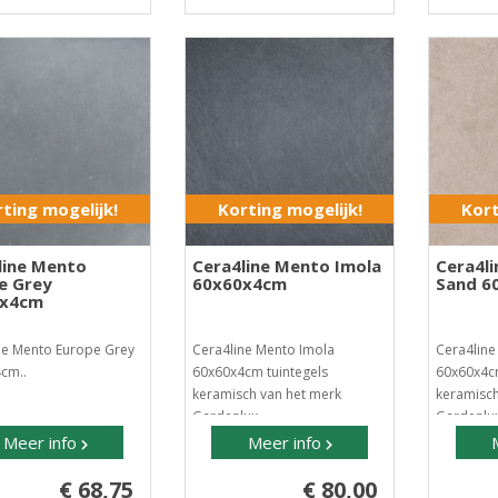
ting mogelijk!
Korting mogelijk!
Kort
line Mento
Cera4line Mento Imola
Cera4l
e Grey
60x60x4cm
Sand 6
0x4cm
ne Mento Europe Grey
Cera4line Mento Imola
Cera4lin
cm..
60x60x4cm tuintegels
60x60x4cm
keramisch van het merk
keramisch
Gardenlux..
Gardenlux
Meer info
Meer info
€ 68,75
€ 80,00