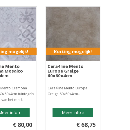
ing mogelijk!
Korting mogelijk!
ine Mento
Cera4line Mento
a Mosaico
Europe Greige
x4cm
60x60x4cm
e Mento Cremona
Cera4line Mento Europe
0x60x4cm tuintegels
Greige 60x60x4cm..
 van het merk
..
Meer info
Meer info
€ 80,00
€ 68,75