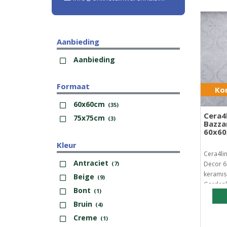
Aanbieding
Aanbieding
Formaat
Kor
60x60cm
(35)
Cera4
75x75cm
(3)
Bazza
60x6
Kleur
Cera4li
Antraciet
(7)
Decor 6
keramis
Beige
(9)
Gardenl
Bont
(1)
Bruin
(4)
Creme
(1)