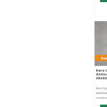
Kor
Kera 
Atmos
60x6
Kera Qu
60x60x4
cm kera