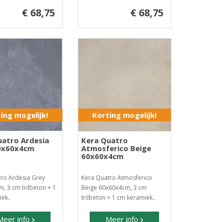
€ 68,75
€ 68,75
ing mogelijk!
Korting mogelijk!
uatro Ardesia
Kera Quatro
0x60x4cm
Atmosferico Beige
60x60x4cm
ro Ardesia Grey
Kera Quatro Atmosferico
, 3 cm trilbeton + 1
Beige 60x60x4cm, 3 cm
ek..
trilbeton + 1 cm keramiek..
Meer info
Meer info