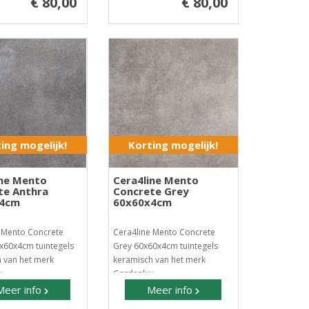
€ 80,00
€ 80,00
ing mogelijk!
Korting mogelijk!
ine Mento
Cera4line Mento
te Anthra
Concrete Grey
x4cm
60x60x4cm
 Mento Concrete
Cera4line Mento Concrete
x60x4cm tuintegels
Grey 60x60x4cm tuintegels
 van het merk
keramisch van het merk
..
Gardenlux..
Meer info
Meer info