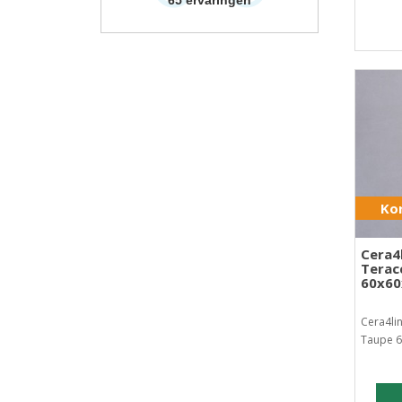
Kor
Cera4
Terac
60x6
Cera4li
Taupe 6