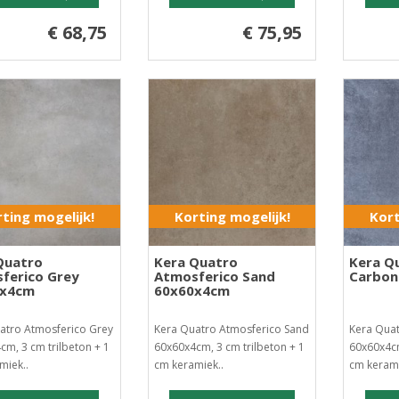
€ 68,75
€ 75,95
ting mogelijk!
Korting mogelijk!
Kort
Quatro
Kera Quatro
Kera Q
ferico Grey
Atmosferico Sand
Carbon
0x4cm
60x60x4cm
atro Atmosferico Grey
Kera Quatro Atmosferico Sand
Kera Qua
cm, 3 cm trilbeton + 1
60x60x4cm, 3 cm trilbeton + 1
60x60x4cm
miek..
cm keramiek..
cm kerami