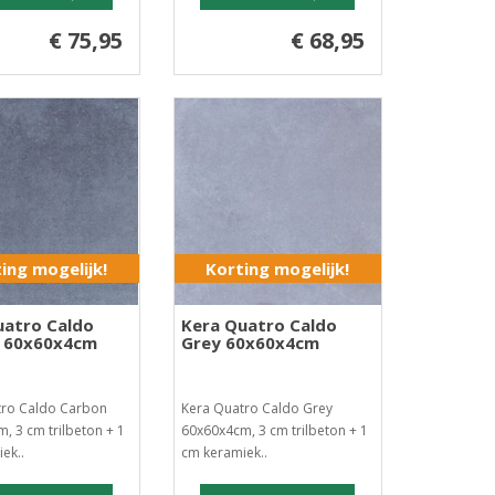
€ 75,95
€ 68,95
ing mogelijk!
Korting mogelijk!
uatro Caldo
Kera Quatro Caldo
 60x60x4cm
Grey 60x60x4cm
tro Caldo Carbon
Kera Quatro Caldo Grey
, 3 cm trilbeton + 1
60x60x4cm, 3 cm trilbeton + 1
ek..
cm keramiek..