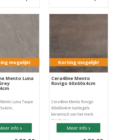
ing mogelijk!
Korting mogelijk!
ine Mento Luna
Cera4line Mento
Grey
Rovigo 60x60x4cm
x4cm
e Mento Luna Taupe
Cera4line Mento Rovigo
75x4cm..
60x60x4cm tuintegels
keramisch van het merk
Gardenlux..
Meer info
Meer info