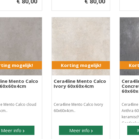
€ 80,00
€ 80,00
ting mogelijk!
Korting mogelijk!
Kort
line Mento Calco
Cera4line Mento Calco
Cera4l
 60x60x4cm
Ivory 60x60x4cm
Concre
60x60
ne Mento Calco cloud
Cera4line Mento Calco Ivory
Cera4line
cm..
60x60x4cm..
Anthra 60
keramisch
Gardenlux
Meer info
Meer info