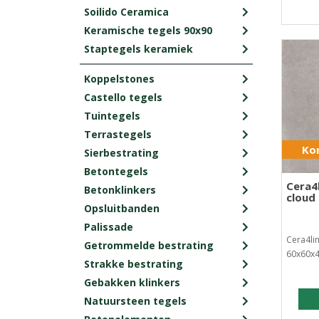
Soilido Ceramica
Keramische tegels 90x90
Staptegels keramiek
Koppelstones
Castello tegels
Tuintegels
Terrastegels
Kor
Sierbestrating
Betontegels
Cera4
Betonklinkers
cloud
Opsluitbanden
Palissade
Cera4li
Getrommelde bestrating
60x60x4
Strakke bestrating
Gebakken klinkers
Natuursteen tegels