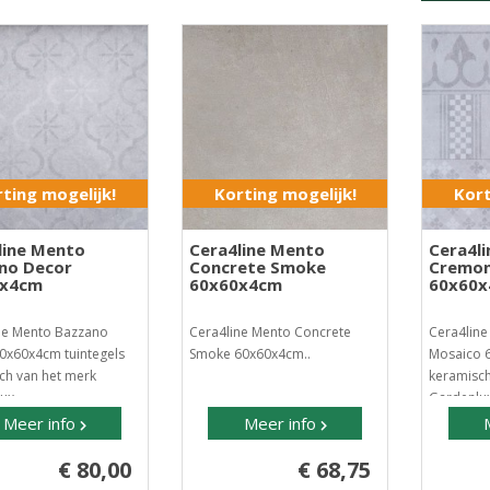
ting mogelijk!
Korting mogelijk!
Kort
line Mento
Cera4line Mento
Cera4l
no Decor
Concrete Smoke
Cremon
0x4cm
60x60x4cm
60x60
ne Mento Bazzano
Cera4line Mento Concrete
Cera4lin
0x60x4cm tuintegels
Smoke 60x60x4cm..
Mosaico 6
ch van het merk
keramisch
ux..
Gardenlux
Meer info
Meer info
€ 80,00
€ 68,75