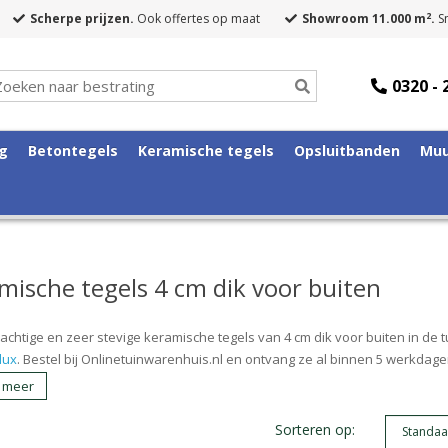
2
Scherpe prijzen.
Ook offertes op maat
Showroom 11.000 m
.
Sn
0320 - 
ng
Betontegels
Keramische tegels
Opsluitbanden
Muu
mische tegels 4 cm dik voor buiten
chtige en zeer stevige keramische tegels van 4 cm dik voor buiten in de tu
lux
. Bestel bij Onlinetuinwarenhuis.nl en ontvang ze al binnen 5 werkdagen
 meer
Sorteren op: