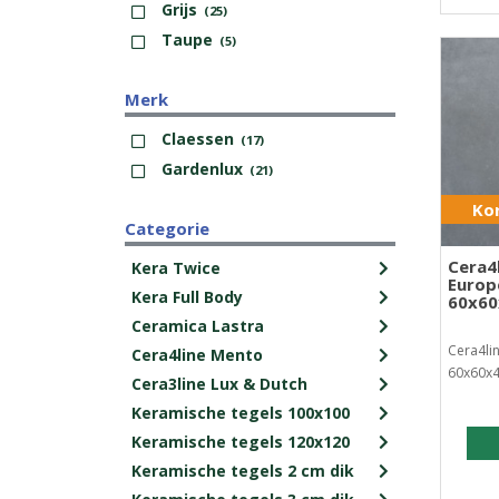
Grijs
(25)
Taupe
(5)
Merk
Claessen
(17)
Gardenlux
(21)
Kor
Categorie
Cera4
Kera Twice
Europ
Kera Full Body
60x6
Ceramica Lastra
Cera4li
Cera4line Mento
60x60x4
Cera3line Lux & Dutch
Keramische tegels 100x100
Keramische tegels 120x120
Keramische tegels 2 cm dik