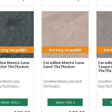
ting mogelijk!
Korting mogelijk!
Kort
line Mento Luna
Cera4line Mento Luna
Cera4l
cite 75x75x4cm
Sand 75x75x4cm
Taupe 
75x75
ne Mento Luna
Cera4line Mento Luna Sand
Cera4lin
te 75x75x4cm..
75x75x4cm..
Grey 75x
Meer info
Meer info