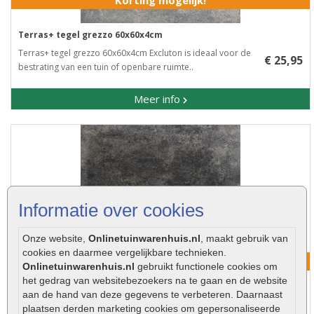
Korting mogelijk!
Terras+ tegel grezzo 60x60x4cm
Terras+ tegel grezzo 60x60x4cm Excluton is ideaal voor de
€ 25,95
bestrating van een tuin of openbare ruimte..
Meer info
Informatie over cookies
Onze website,
Onlinetuinwarenhuis.nl
, maakt gebruik van
cookies en daarmee vergelijkbare technieken.
Korting mogelijk!
Onlinetuinwarenhuis.nl
gebruikt functionele cookies om
het gedrag van websitebezoekers na te gaan en de website
aan de hand van deze gegevens te verbeteren. Daarnaast
Terras+ tegel icey blue 60x60x4cm
€ 25,95
plaatsen derden marketing cookies om gepersonaliseerde