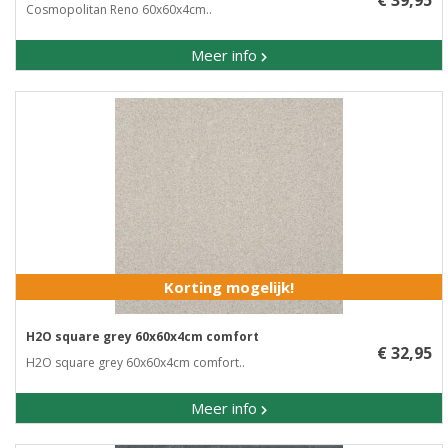
€ 39,95
Cosmopolitan Reno 60x60x4cm..
Meer info
Korting mogelijk!
H2O square grey 60x60x4cm comfort
€ 32,95
H2O square grey 60x60x4cm comfort..
Meer info