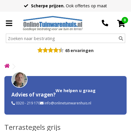
Scherpe prijzen.
Ook offertes op maat
0
Goedkope bestrating voor uw tuin en terras!
65
ervaringen
We helpen u graag
Advies of vragen?
0320 - 219 170
info@onlinetuinwarenhuis.nl
Terrastegels grijs