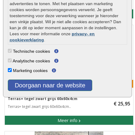
Terras+ tegel icey blue 60x60x4cm..
advertenties te tonen. Met het plaatsen van marketing
cookies worden persoonsgegevens verwerkt. Je geeft
Meer info
toestemming voor deze verwerking wanneer je hieronder
een vinkje plaatst. Wil je niet alle cookies accepteren? Dan
kan je dit op ieder moment aanpassen in de instellingen.
Lees voor meer informatie onze
privacy- en
cookieverklaring
.
Technische cookies
Analytische cookies
Marketing cookies
Korting mogelijk!
Doorgaan naar de website
Terras+ tegel zwart grijs 60x60x4cm
€ 25,95
Terras+ tegel zwart grijs 60x60x4cm..
Meer info