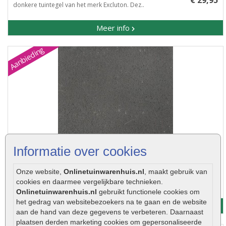
€ 29,95
donkere tuintegel van het merk Excluton. Dez..
Meer info
Aanbieding
Informatie over cookies
Betontegel antraciet 60x60x4cm
Onze website,
Onlinetuinwarenhuis.nl
, maakt gebruik van
€ 25,95
cookies en daarmee vergelijkbare technieken.
Betontegel antraciet 60x60x4cm ..
€ 20,50
Onlinetuinwarenhuis.nl
gebruikt functionele cookies om
het gedrag van websitebezoekers na te gaan en de website
Meer info
aan de hand van deze gegevens te verbeteren. Daarnaast
plaatsen derden marketing cookies om gepersonaliseerde