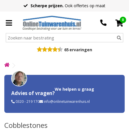
Scherpe prijzen.
Ook offertes op maat
0
Goedkope bestrating voor uw tuin en terras!
65
ervaringen
We helpen u graag
Advies of vragen?
0320 - 219 170
info@onlinetuinwarenhuis.nl
Cobblestones