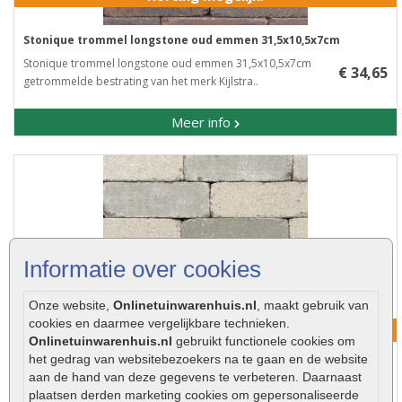
Stonique trommel longstone oud emmen 31,5x10,5x7cm
Stonique trommel longstone oud emmen 31,5x10,5x7cm ​
€ 34,65
getrommelde bestrating van het merk Kijlstra..
Meer info
Informatie over cookies
Onze website,
Onlinetuinwarenhuis.nl
, maakt gebruik van
cookies en daarmee vergelijkbare technieken.
Korting mogelijk!
Onlinetuinwarenhuis.nl
gebruikt functionele cookies om
het gedrag van websitebezoekers na te gaan en de website
Stonique trommel longstone oud heeg 31,5x10,5x7cm
aan de hand van deze gegevens te verbeteren. Daarnaast
€ 34,65
plaatsen derden marketing cookies om gepersonaliseerde
Stonique trommel longstone oud heeg 31,5x10,5x7cm..