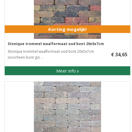
Korting mogelijk!
Stonique trommel waalformaat oud bont 20x5x7cm
Stonique trommel waalformaat oud bont 20x5x7cm
€ 34,65
(voorheen bont gv) ..
Meer info