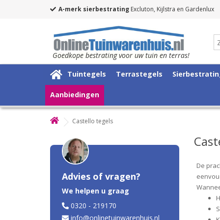
A-merk sierbestrating
Excluton, Kijlstra en Gardenlux
Goedkope bestrating voor uw tuin en terras!
Tuintegels
Terrastegels
Sierbestrati
Aanbiedingen
Castello tegels
Cast
De prac
Advies of vragen?
eenvoud
Wanneer
We helpen u graag
H
0320 - 219170
S
info@onlinetuinwarenhuis.nl
K