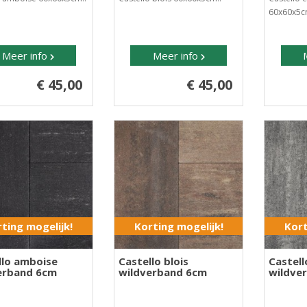
60x60x5c
Meer info
Meer info
€ 45,00
€ 45,00
ting mogelijk!
Korting mogelijk!
Kort
llo amboise
Castello blois
Castel
erband 6cm
wildverband 6cm
wildve