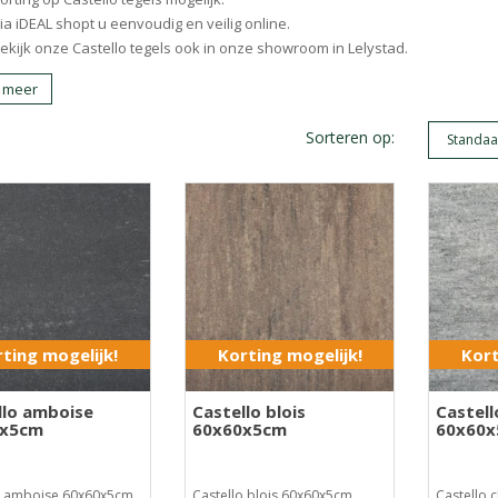
ia iDEAL shopt u eenvoudig en veilig online.
ekijk onze Castello tegels ook in onze showroom in Lelystad.
 meer
Sorteren op:
ting mogelijk!
Korting mogelijk!
Kort
llo amboise
Castello blois
Castel
0x5cm
60x60x5cm
60x60
o amboise 60x60x5cm..
Castello blois 60x60x5cm..
Castello