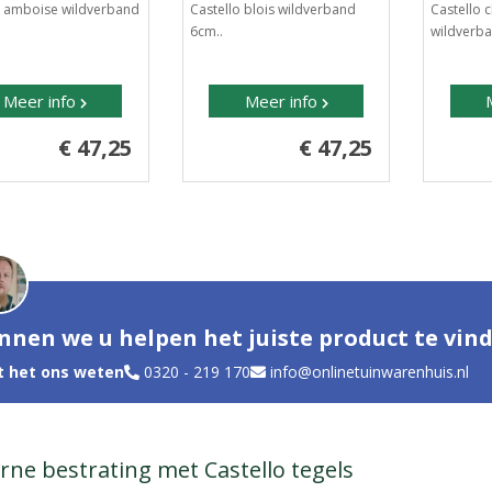
o amboise wildverband
Castello blois wildverband
Castello
6cm..
wildverba
Meer info
Meer info
€ 47,25
€ 47,25
nnen we u helpen het juiste product te vin
t het ons weten
0320 - 219 170
info@onlinetuinwarenhuis.nl
ne bestrating met Castello tegels