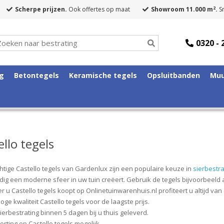
2
Scherpe prijzen.
Ook offertes op maat
Showroom 11.000 m
.
Sn
0320 - 
ng
Betontegels
Keramische tegels
Opsluitbanden
Muu
ello tegels
htige Castello tegels van Gardenlux zijn een populaire keuze in
sierbestra
ig een moderne sfeer in uw tuin creëert. Gebruik de tegels bijvoorbeeld a
 u Castello tegels koopt op Onlinetuinwarenhuis.nl profiteert u altijd va
oge kwaliteit Castello tegels voor de laagste prijs.
ierbestrating binnen 5 dagen bij u thuis geleverd.
orting op Castello tegels mogelijk.