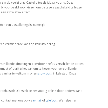
zijn de veelzijdige Castello tegels ideaal voor u. Deze
er bijvoorbeeld voor kiezen om de tegels geschakeld te leggen
een extra strak effect.
fen van Castello tegels, namelijk:
een verminderde kans op kalkuitbloeiing.
verschillende afmetingen. Hierdoor heeft u verschillende opties
ormaat of durft u het aan om te kiezen voor verschillende
 u van harte welkom in onze
showroom
in Lelystad. Onze
warenhuis.nl? U bestelt ze eenvoudig online door onderstaand
n contact met ons op via
e-mail
of
telefoon
. We helpen u