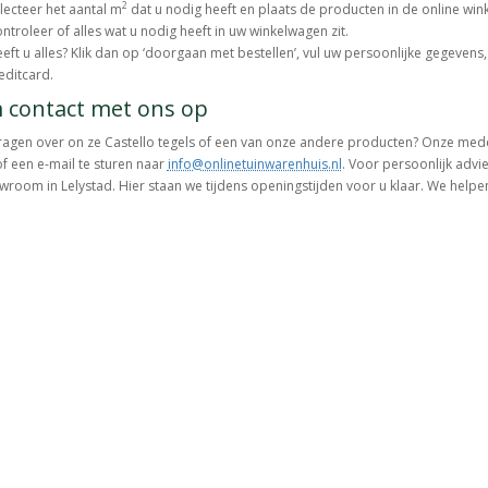
2
lecteer het aantal m
dat u nodig heeft en plaats de producten in de online win
ntroleer of alles wat u nodig heeft in uw winkelwagen zit.
eft u alles? Klik dan op ‘doorgaan met bestellen’, vul uw persoonlijke gegevens, 
editcard.
contact met ons op
ragen over on ze Castello tegels of een van onze andere producten? Onze med
f een e-mail te sturen naar
info@onlinetuinwarenhuis.nl
. Voor persoonlijk advi
room in Lelystad. Hier staan we tijdens openingstijden voor u klaar. We help