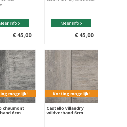
m..
Meer info
Meer info
€ 45,00
€ 45,00
ing mogelijk!
Korting mogelijk!
lo chaumont
Castello villandry
rband 6cm
wildverband 6cm