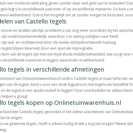
 tuin een moderne uitstraling geven zonder daar veel geld aan te besteden? Dan 
egels legt u in verschillende patronen of op verschillende manieren. Zo kunt u 
 mooi wildverband. Ook is het mogelijk om ze zonder voegen te bestraten, voor 
elen van Castello tegels
 mooie en strakke uiterlijk, profiteert u van nog meer voordelen bij het aanschaf
 zijn onderhoudsvriendelijk, waardoor u er weinig omkijken naar heeft.
 zijn vuil- en vochtwerend door de unieke dampdoorlatende toplaag.
 tegels blijven kleurvast door een speciale impregnatie.
 kern van de tegels zijn met een hydrofoob middel behandeld, wat zorgt voor 
 verschillende manieren te leggen, waaronder in wildverband.
llo tegels in verschillende afmetingen
sortiment van Onlinetuinwarenhuis.nl vindt u Castello tegels in maar liefst vier 
ggen van de tegels. Kiest u voor een strak legpatroon met tegels van hetzelfde f
en de tegels in een speels motief te leggen? Voor voorbeelden en advies bent
 helpen u graag!
llo tegels kopen op Onlinetuinwarenhuis.nl
w favoriete Castello tegels gevonden in het online assortiment van Onlinetuin
an te volgen:
es uw gewenste tegels. Heeft u advies nodig of wilt u nog iets vragen? Neem da
aag.