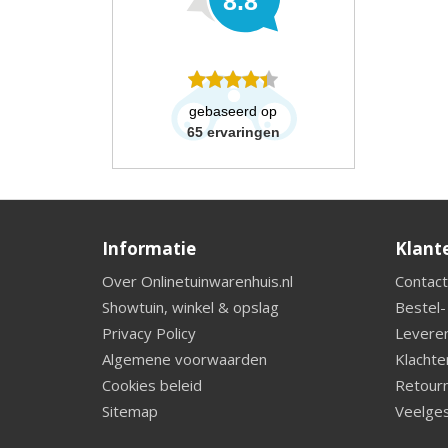
8.8
gebaseerd op
65
ervaringen
Informatie
Klant
Over Onlinetuinwarenhuis.nl
Contact
Showtuin, winkel & opslag
Bestel-
Privacy Policy
Leveren
Algemene voorwaarden
Klachte
Cookies beleid
Retourn
Sitemap
Veelges