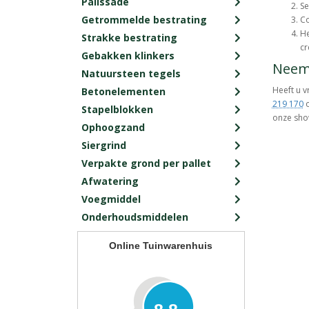
Palissade
Se
Getrommelde bestrating
Co
He
Strakke bestrating
cr
Gebakken klinkers
Neem 
Natuursteen tegels
Heeft u v
Betonelementen
219 170
o
Stapelblokken
onze show
Ophoogzand
Siergrind
Verpakte grond per pallet
Afwatering
Voegmiddel
Onderhoudsmiddelen
Online Tuinwarenhuis