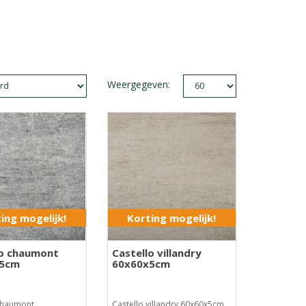
Weergegeven:
ing mogelijk!
Korting mogelijk!
lo chaumont
Castello villandry
x5cm
60x60x5cm
 chaumont
Castello villandry 60x60x5cm..