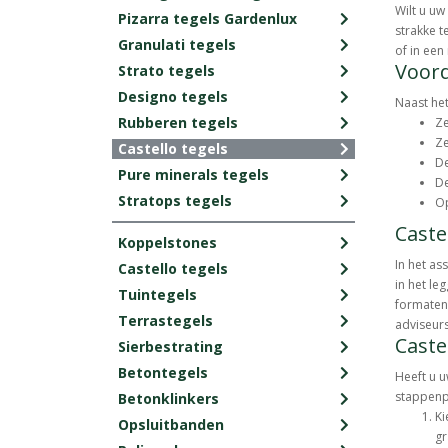
Wilt u uw
Pizarra tegels Gardenlux
strakke t
Granulati tegels
of in een
Voord
Strato tegels
Designo tegels
Naast het
Rubberen tegels
Ze
Ze
Castello tegels
De
Pure minerals tegels
De
Stratops tegels
Op
Caste
Koppelstones
In het as
Castello tegels
in het le
Tuintegels
formaten 
Terrastegels
adviseurs
Caste
Sierbestrating
Betontegels
Heeft u u
stappenpl
Betonklinkers
Ki
Opsluitbanden
gr