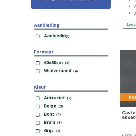
V
B
Lees
Aanbieding
Aanbieding
Formaat
60x60cm
(4)
Wildverband
(4)
Kleur
Kor
Antraciet
(2)
Beige
(2)
Caste
Bont
(1)
60x6
Bruin
(3)
Grijs
(2)
Castell