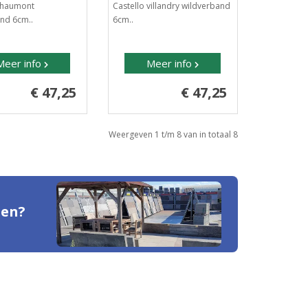
 chaumont
Castello villandry wildverband
nd 6cm..
6cm..
Meer info
Meer info
€ 47,25
€ 47,25
Weergeven 1 t/m 8 van in totaal 8
den?