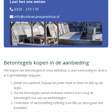
Laat het ons weten
0320 - 219 170
info@onlinetuinwarenhuis.nl
Betontegels kopen in de aanbieding
Het kopen van betontegels in onze webshop is zeer eenvoudig en doet u
in 5 gemakkelijke stappen.
Bekijk ons aanbod, bepaal de juiste maat en kleur en klik op de
tegel.
Vul het benodigde aantal vierkante meters in en voeg de
betontegels toe aan uw winkelwagen.
Controleer of uw bestelling volledig is en klik op ‘doorgaan met
bestellen’.