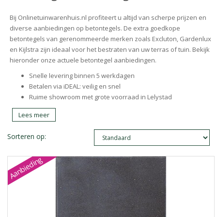
Bij Onlinetuinwarenhuis.nl profiteert u altijd van scherpe prijzen en
diverse aanbiedingen op betontegels. De extra goedkope
betontegels van gerenommeerde merken zoals Excluton, Gardenlux
en Kijlstra zijn ideaal voor het bestraten van uw terras of tuin. Bekijk
hieronder onze actuele betontegel aanbiedingen.
Snelle levering binnen 5 werkdagen
Betalen via iDEAL: veilig en snel
Ruime showroom met grote voorraad in Lelystad
Lees meer
Sorteren op:
Aanbieding