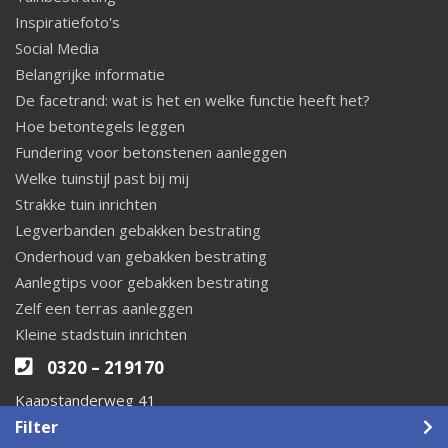
Inspiratiefoto's
Social Media
Belangrijke informatie
De facetrand: wat is het en welke functie heeft het?
Hoe betontegels leggen
Fundering voor betonstenen aanleggen
Welke tuinstijl past bij mij
Strakke tuin inrichten
Legverbanden gebakken bestrating
Onderhoud van gebakken bestrating
Aanlegtips voor gebakken bestrating
Zelf een terras aanleggen
Kleine stadstuin inrichten
0320 – 219170
Kaapstanderweg 41
Filter
8243 RB Lelystad