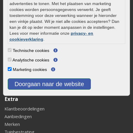
Showtuin, winkel & opslag
advertenties te tonen. Met het plaatsen van marketing
Privacy Policy
cookies worden persoonsgegevens verwerkt. Je geeft
toestemming voor deze verwerking wanneer je hieronder
Algemene voorwaarden
een vinkje plaatst. Wil je niet alle cookies accepteren? Dan
Cookies beleid
kan je dit op ieder moment aanpassen in de instellingen.
Sitemap
Lees voor meer informatie onze
privacy- en
cookieverklaring
.
Klantenservice
Technische cookies
Contact
Bestel- en betaalproces
Analytische cookies
Leveren en ophalen
Marketing cookies
Klachtenafhandeling
Retourneren van uw bestelling
Doorgaan naar de website
Veelgestelde vragen
Extra
Klantbeoordelingen
Aanbiedingen
Merken
Tuinbestrating