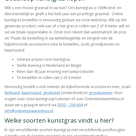
Wilt u een mooie grasmat in uw tuin? Ons kunstgras is 100% kind- en
diervriendelijk en geeft u het hele jaar een prachtige grasmat. Online
kunstgras bestellen is eenvoudig gedaan via onze webshop. Klik op het
gewenste product, vink aan of u het gras in rollen van 2 of 4 meter wilt en
vul uw totale oppervlakte in. Onze tool rekent dan automatisch de prijs
uit. Plaats de bestelling in uw winkelwagentje en vergeet niet de
bijbehorende accessoires mee te bestellen, zoals grondpennen en
kwartszand.
Scherpe prijzen voor kunstgras
Snelle levering in Nederland en België
Meer dan 40 jaar ervaring met tuinproducten
Te bestellen in rollen van 2 of 4 meter
Eenvoudig bestelt u ook meteen de bijbehorende accessoires mee, zoals
lijmband
,
kwartszand
,
geotextiel
(onderdoek) en
grondpennen
. Voor
vragen over onze kunstgrasproducten of over Onlinetuinwarenhuis.nl
staan we u graag te woord via
0320 – 258 604
of
info@onlinetuinwarenhuis.nl
.
Welke soorten kunstgras vindt u hier?
Er zijn verschillende soorten kunstgras met verschillende poolhoogtes
(=lengte van de langste sprieten). In ons assortiment vindt u: