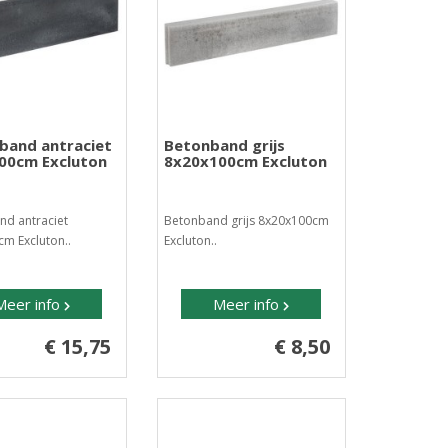
tband antraciet
Betonband grijs
00cm Excluton
8x20x100cm Excluton
nd antraciet
Betonband grijs 8x20x100cm
m Excluton..
Excluton..
Meer info
Meer info
€ 15,75
€ 8,50