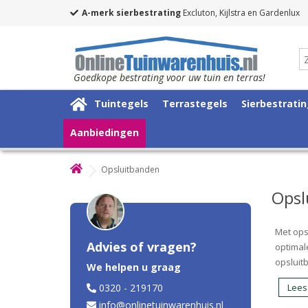
A-merk sierbestrating
Excluton, Kijlstra en Gardenlux
Goedkope bestrating voor uw tuin en terras!
Tuintegels
Terrastegels
Sierbestrati
Aanbiedingen
Opsluitbanden
Opsl
Met ops
Advies of vragen?
optimal
opsluit
We helpen u graag
0320 - 219170
Lees
info@onlinetuinwarenhuis.nl