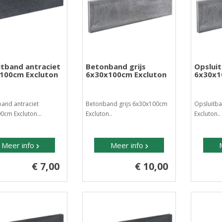
itband antraciet
Betonband grijs
Opsluit
100cm Excluton
6x30x100cm Excluton
6x30x1
band antraciet
Betonband grijs 6x30x100cm
Opsluitba
0cm Excluton...
Excluton..
Excluton..
Meer info
Meer info
€ 7,00
€ 10,00