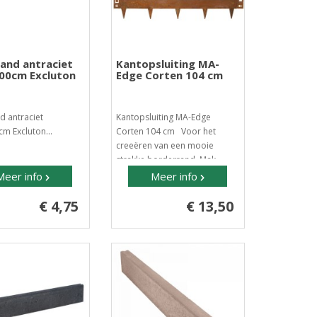
and antraciet
Kantopsluiting MA-
00cm Excluton
Edge Corten 104 cm
 antraciet
Kantopsluiting MA-Edge
m Excluton...
Corten 104 cm Voor het
creeëren van een mooie
strakke borderrand. Mak..
Meer info
Meer info
€ 4,75
€ 13,50