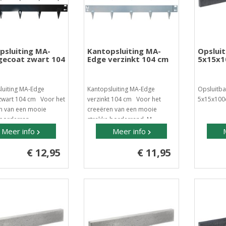
psluiting MA-
Kantopsluiting MA-
Opslui
gecoat zwart 104
Edge verzinkt 104 cm
5x15x1
luiting MA-Edge
Kantopsluiting MA-Edge
Opsluitba
zwart 104 cm Voor het
verzinkt 104 cm Voor het
5x15x100c
n van een mooie
creeëren van een mooie
borderran..
strakke borderrand. M..
Meer info
Meer info
€ 12,95
€ 11,95