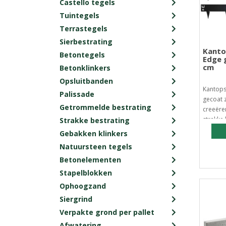
Castello tegels
Tuintegels
Terrastegels
Sierbestrating
Kanto
Betontegels
Edge 
cm
Betonklinkers
Opsluitbanden
Kantops
Palissade
gecoat 
Getrommelde bestrating
creeëre
strakke 
Strakke bestrating
Gebakken klinkers
Natuursteen tegels
Betonelementen
Stapelblokken
Ophoogzand
Siergrind
Verpakte grond per pallet
Afwatering