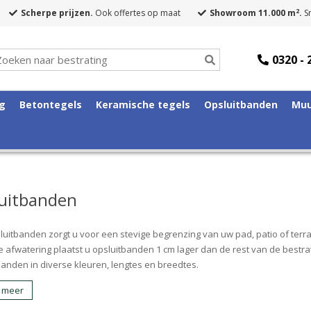
2
Scherpe prijzen.
Ook offertes op maat
Showroom 11.000 m
.
Sn
0320 - 
ng
Betontegels
Keramische tegels
Opsluitbanden
Muu
uitbanden
luitbanden zorgt u voor een stevige begrenzing van uw pad, patio of ter
e afwatering plaatst u opsluitbanden 1 cm lager dan de rest van de bestra
banden in diverse kleuren, lengtes en breedtes.
 meer