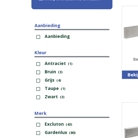
Aanbieding
Aanbieding
Kleur
B
Antraciet
(1)
Bruin
(3)
Beki
Grijs
(4)
Taupe
(1)
Zwart
(3)
Merk
Excluton
(43)
Gardenlux
(80)