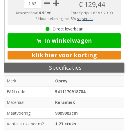
€ 129,44
2
Besteleenheid:
0.81 m
Totaalprijs:
1.62
x
€ 79,90
* Houd rekening met 5%
snijverlies
Direct leverbaar!
In winkelwagen
klik hier voor korting
Specificaties
Merk
Oprey
EAN code
5411170918784
Materiaal
Keramiek
Maatvoering
90x90x3cm
Aantal stuks per m2
1,23 stuks