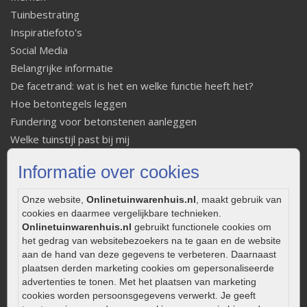
Tuinbestrating
Inspiratiefoto's
Social Media
Belangrijke informatie
De facetrand: wat is het en welke functie heeft het?
Hoe betontegels leggen
Fundering voor betonstenen aanleggen
Welke tuinstijl past bij mij
Strakke tuin inrichten
Informatie over cookies
Legverbanden gebakken bestrating
Onderhoud van gebakken bestrating
Onze website,
Onlinetuinwarenhuis.nl
, maakt gebruik van
Aanlegtips voor gebakken bestrating
cookies en daarmee vergelijkbare technieken.
Onlinetuinwarenhuis.nl
gebruikt functionele cookies om
Zelf een terras aanleggen
het gedrag van websitebezoekers na te gaan en de website
Kleine stadstuin inrichten
aan de hand van deze gegevens te verbeteren. Daarnaast
0320 – 219170
plaatsen derden marketing cookies om gepersonaliseerde
advertenties te tonen. Met het plaatsen van marketing
Kaapstanderweg 41
cookies worden persoonsgegevens verwerkt. Je geeft