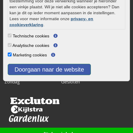
8243 RB Lelystad
toestemming voor deze verwerking wanneer je hieronder
een vinkje plaatst. Wil je niet alle cookies accepteren? Dan
info@onlinetuinwarenhuis.nl
kan je dit op ieder moment aanpassen in de instellingen.
Routebeschrijving
Lees voor meer informatie onze
privacy- en
cookieverklaring
.
Openingstijden
Maandag
08:00 - 17:00
Technische cookies
Dinsdag
08:00 - 17:00
Analytische cookies
Woensdag
08:00 - 17:00
Marketing cookies
Donderdag
08:00 - 17:00
Vrijdag
08:00 - 17:00
Doorgaan naar de website
Zaterdag
08:00 - 15.00
Zondag
Gesloten