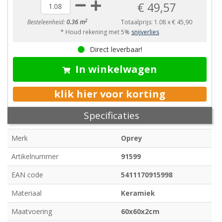
€ 49,57
2
Besteleenheid:
0.36 m
Totaalprijs:
1.08
x
€ 45,90
* Houd rekening met 5%
snijverlies
Direct leverbaar!
In winkelwagen
klik hier voor korting
Specificaties
Merk
Oprey
Artikelnummer
91599
EAN code
5411170915998
Materiaal
Keramiek
Maatvoering
60x60x2cm