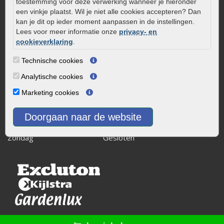
8243 RB Lelystad
toestemming voor deze verwerking wanneer je hieronder
een vinkje plaatst. Wil je niet alle cookies accepteren? Dan
info@onlinetuinwarenhuis.nl
kan je dit op ieder moment aanpassen in de instellingen.
Routebeschrijving
Lees voor meer informatie onze
privacy- en
cookieverklaring
.
Openingstijden
Maandag
08:00 - 17:00
Technische cookies
Dinsdag
08:00 - 17:00
Analytische cookies
Woensdag
08:00 - 17:00
Marketing cookies
Donderdag
08:00 - 17:00
Vrijdag
08:00 - 17:00
Doorgaan naar de website
Zaterdag
08:00 - 15.00
Zondag
Gesloten