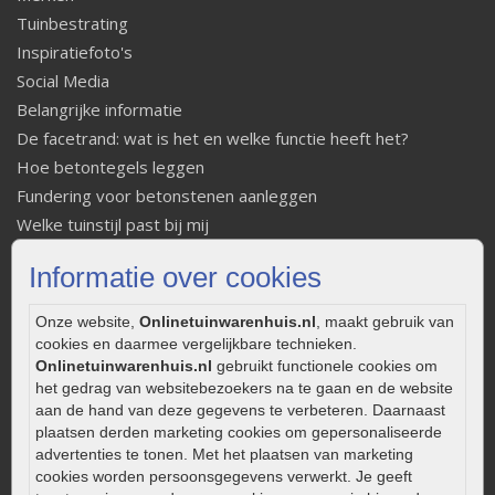
Tuinbestrating
Inspiratiefoto's
Social Media
Belangrijke informatie
De facetrand: wat is het en welke functie heeft het?
Hoe betontegels leggen
Fundering voor betonstenen aanleggen
Welke tuinstijl past bij mij
Strakke tuin inrichten
Informatie over cookies
Legverbanden gebakken bestrating
Onderhoud van gebakken bestrating
Onze website,
Onlinetuinwarenhuis.nl
, maakt gebruik van
Aanlegtips voor gebakken bestrating
cookies en daarmee vergelijkbare technieken.
Onlinetuinwarenhuis.nl
gebruikt functionele cookies om
Zelf een terras aanleggen
het gedrag van websitebezoekers na te gaan en de website
Kleine stadstuin inrichten
aan de hand van deze gegevens te verbeteren. Daarnaast
0320 – 219170
plaatsen derden marketing cookies om gepersonaliseerde
advertenties te tonen. Met het plaatsen van marketing
Kaapstanderweg 41
cookies worden persoonsgegevens verwerkt. Je geeft