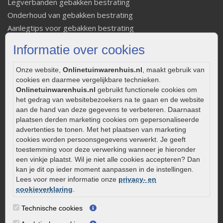
Legverbanden gebakken bestrating
Onderhoud van gebakken bestrating
Aanlegtips voor gebakken bestrating
Zelf een terras aanleggen
Informatie over cookies
Kleine stadstuin inrichten
0320 – 219170
Onze website,
Onlinetuinwarenhuis.nl
, maakt gebruik van
cookies en daarmee vergelijkbare technieken.
Kaapstanderweg 41
Onlinetuinwarenhuis.nl
gebruikt functionele cookies om
8243 RB Lelystad
het gedrag van websitebezoekers na te gaan en de website
aan de hand van deze gegevens te verbeteren. Daarnaast
info@onlinetuinwarenhuis.nl
plaatsen derden marketing cookies om gepersonaliseerde
Routebeschrijving
advertenties te tonen. Met het plaatsen van marketing
cookies worden persoonsgegevens verwerkt. Je geeft
Openingstijden
toestemming voor deze verwerking wanneer je hieronder
Maandag
08:00 - 17:00
een vinkje plaatst. Wil je niet alle cookies accepteren? Dan
kan je dit op ieder moment aanpassen in de instellingen.
Dinsdag
08:00 - 17:00
Lees voor meer informatie onze
privacy- en
Woensdag
08:00 - 17:00
cookieverklaring
.
Donderdag
08:00 - 17:00
Technische cookies
Vrijdag
08:00 - 17:00
Zaterdag
08:00 - 15.00