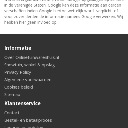
in de Verenigde Staten. Google kan deze informatie aan derden
verschaffen indien Google hiertoe wettelijk wordt verplicht, of
voor zover derden de informatie namens Google verwerken. Wij
hebben hier geen invloed op.
Informatie
Over Onlinetuinwarenhuis.nl
Showtuin, winkel & opslag
Privacy Policy
Algemene voorwaarden
Cookies beleid
Sitemap
Klantenservice
Contact
Bestel- en betaalproces
Leveren en ophalen