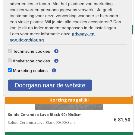
advertenties te tonen. Met het plaatsen van marketing
Solido Ceramica Lava Black 60x60x3cm
cookies worden persoonsgegevens verwerkt. Je geeft
€ 68,50
toestemming voor deze verwerking wanneer je hieronder
Solido Ceramica Lava Black 60x60x3cm..
een vinkje plaatst. Wil je niet alle cookies accepteren? Dan
kan je dit op ieder moment aanpassen in de instellingen.
Meer info
Lees voor meer informatie onze
privacy- en
cookieverklaring
.
Technische cookies
Analytische cookies
Marketing cookies
Doorgaan naar de website
Korting mogelijk!
Solido Ceramica Lava Black 90x90x3cm
€ 81,50
Solido Ceramica Lava Black 90x90x3cm..