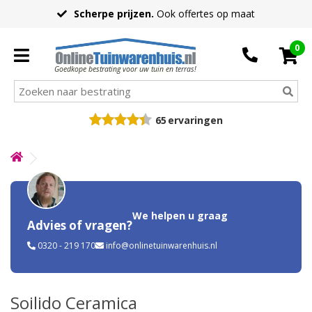
Scherpe prijzen.
Ook offertes op maat
0
Goedkope bestrating voor uw tuin en terras!
65
ervaringen
We helpen u graag
Advies of vragen?
0320 - 219 170
info@onlinetuinwarenhuis.nl
Soilido Ceramica