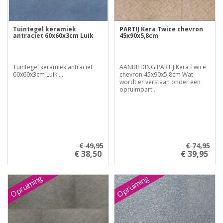
Tuintegel keramiek
PARTIJ Kera Twice chevron
antraciet 60x60x3cm Luik
45x90x5,8cm
Tuintegel keramiek antraciet
AANBIEDING PARTIJ Kera Twice
60x60x3cm Luik....
chevron 45x90x5,8cm Wat
wordt er verstaan onder een
opruimpart..
€ 49,95
€ 74,95
€ 38,50
€ 39,95
Opruiming
Opruiming