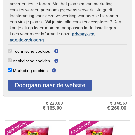
advertenties te tonen. Met het plaatsen van marketing
cookies worden persoonsgegevens verwerkt. Je geeft
toestemming voor deze verwerking wanneer je hieronder
een vinkje plaatst. Wil je niet alle cookies accepteren? Dan
kan je dit op ieder moment aanpassen in de instellingen.
Tuinaarde bemest 40 liter -
Tuinaarde bemest 40 liter -
Lees voor meer informatie onze
privacy- en
30 zakken -
60 zakken -
cookieverklaring
.
palletaanbieding
palletaanbieding
Technische cookies
Prijs is inclusief btw en
Prijs is inclusief btw en
bezorging door heel Nederland
bezorging door heel Nederland
Analytische cookies
(m.u.v. de Waddeneilanden) De
(m.u.v. de Waddeneilanden) De
lev..
lev..
Marketing cookies
Doorgaan naar de website
€ 220,00
€ 346,67
€ 165,00
€ 260,00
Aanbieding
Aanbieding