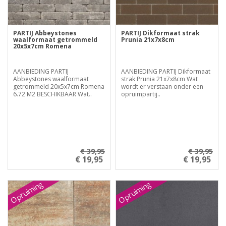
PARTIJ Abbeystones
PARTIJ Dikformaat strak
waalformaat getrommeld
Prunia 21x7x8cm
20x5x7cm Romena
AANBIEDING PARTIJ
AANBIEDING PARTIJ Dikformaat
Abbeystones waalformaat
strak Prunia 21x7x8cm Wat
getrommeld 20x5x7cm Romena
wordt er verstaan onder een
6.72 M2 BESCHIKBAAR Wat..
opruimpartij..
€ 39,95
€ 39,95
€ 19,95
€ 19,95
Opruiming
Opruiming