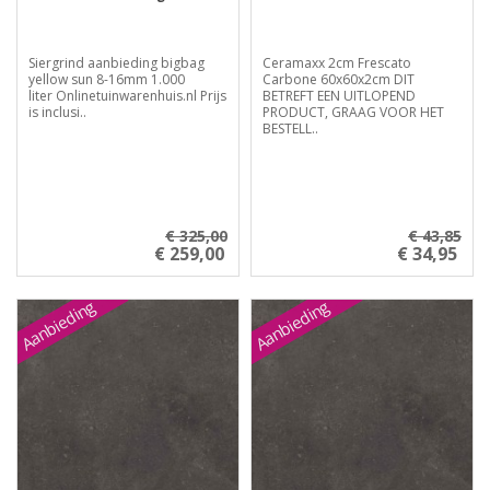
Siergrind aanbieding bigbag
Ceramaxx 2cm Frescato
yellow sun 8-16mm 1.000
Carbone 60x60x2cm DIT
liter Onlinetuinwarenhuis.nl Prijs
BETREFT EEN UITLOPEND
is inclusi..
PRODUCT, GRAAG VOOR HET
BESTELL..
€ 325,00
€ 43,85
€ 259,00
€ 34,95
Aanbieding
Aanbieding