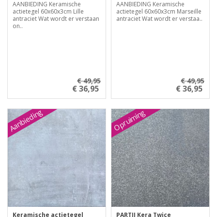
AANBIEDING Keramische
AANBIEDING Keramische
actietegel 60x60x3cm Lille
actietegel 60x60x3cm Marseille
antraciet Wat wordt er verstaan
antraciet Wat wordt er verstaa..
on..
€ 49,95
€ 49,95
€ 36,95
€ 36,95
Aanbieding
Opruiming
Keramische actietegel
PARTIJ Kera Twice