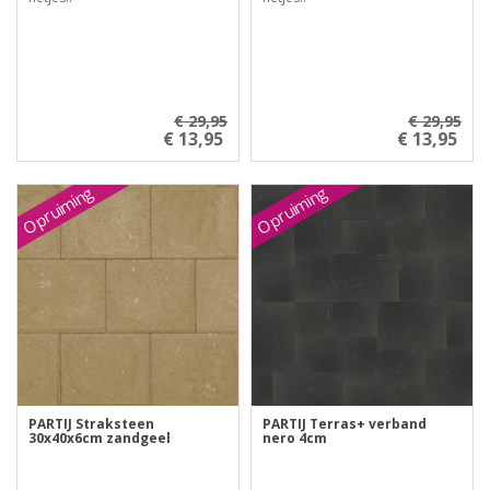
€ 29,95
€ 29,95
€ 13,95
€ 13,95
Opruiming
Opruiming
PARTIJ Straksteen
PARTIJ Terras+ verband
30x40x6cm zandgeel
nero 4cm