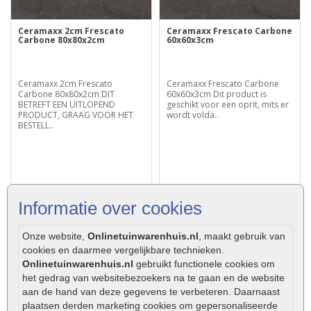
Ceramaxx 2cm Frescato
Ceramaxx Frescato Carbone
Carbone 80x80x2cm
60x60x3cm
Ceramaxx 2cm Frescato
Ceramaxx Frescato Carbone
Carbone 80x80x2cm DIT
60x60x3cm Dit product is
BETREFT EEN UITLOPEND
geschikt voor een oprit, mits er
PRODUCT, GRAAG VOOR HET
wordt volda..
BESTELL..
€ 59,85
€ 63,90
€ 46,95
€ 48,50
Informatie over cookies
Onze website,
Onlinetuinwarenhuis.nl
, maakt gebruik van
Aanbieding
Aanbieding
cookies en daarmee vergelijkbare technieken.
Onlinetuinwarenhuis.nl
gebruikt functionele cookies om
het gedrag van websitebezoekers na te gaan en de website
aan de hand van deze gegevens te verbeteren. Daarnaast
plaatsen derden marketing cookies om gepersonaliseerde