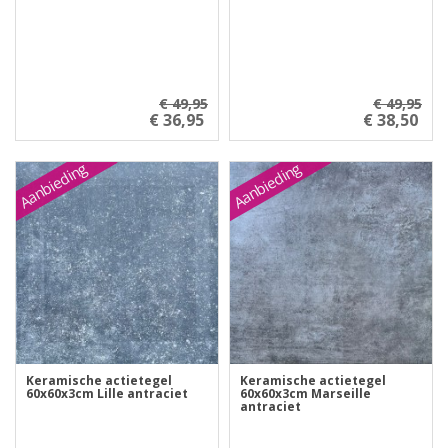
€ 49,95
€ 49,95
€ 36,95
€ 38,50
Aanbieding
Aanbieding
Keramische actietegel
Keramische actietegel
60x60x3cm Lille antraciet
60x60x3cm Marseille
antraciet