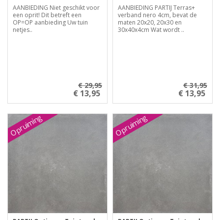
AANBIEDING Niet geschikt voor
AANBIEDING PARTIJ Terras+
een oprit! Dit betreft een
verband nero 4cm, bevat de
OP=OP aanbieding Uw tuin
maten 20x20, 20x30 en
netjes..
30x40x4cm Wat wordt ..
€ 29,95
€ 31,95
€ 13,95
€ 13,95
Opruiming
Opruiming