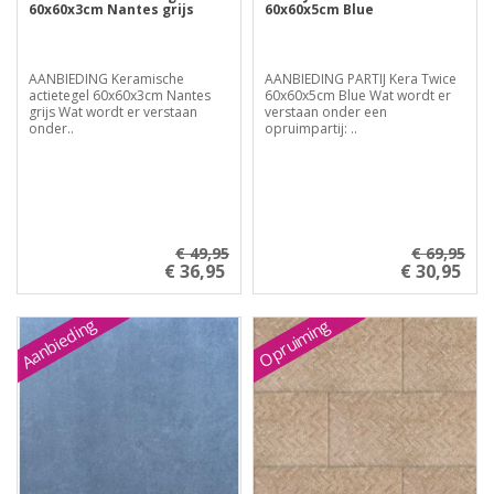
60x60x3cm Nantes grijs
60x60x5cm Blue
AANBIEDING Keramische
AANBIEDING PARTIJ Kera Twice
actietegel 60x60x3cm Nantes
60x60x5cm Blue Wat wordt er
grijs Wat wordt er verstaan
verstaan onder een
onder..
opruimpartij: ..
€ 49,95
€ 69,95
€ 36,95
€ 30,95
Aanbieding
Opruiming