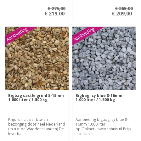
€ 275,00
€ 265,00
€ 219,00
€ 209,00
Aanbieding
Aanbieding
Bigbag castle grind 5-15mm
Bigbag icy blue 8-16mm
1.000 liter / 1.500 kg
1.000 liter / 1.500 kg
Prijs is inclusief btw en
Aanbieding bigbag icy blue 8-
bezorging door heel Nederland
16mm 1.000 liter
(m.u.v. de Waddeneilanden) De
op Onlinetuinwarenhuis.nl Prijs
leverti..
is inclusief ..