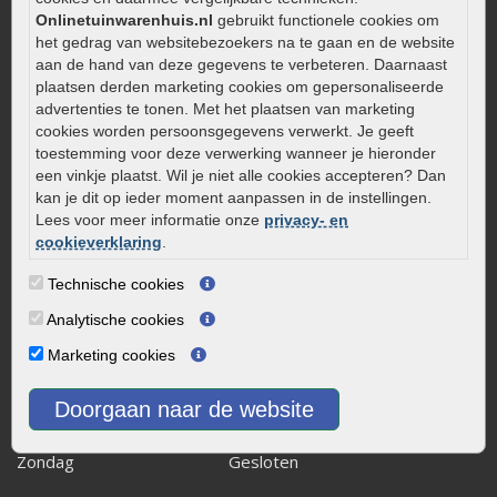
Aanlegtips voor gebakken bestrating
Onlinetuinwarenhuis.nl
gebruikt functionele cookies om
Zelf een terras aanleggen
het gedrag van websitebezoekers na te gaan en de website
Kleine stadstuin inrichten
aan de hand van deze gegevens te verbeteren. Daarnaast
plaatsen derden marketing cookies om gepersonaliseerde
0320 – 219170
advertenties te tonen. Met het plaatsen van marketing
Kaapstanderweg 41
cookies worden persoonsgegevens verwerkt. Je geeft
toestemming voor deze verwerking wanneer je hieronder
8243 RB Lelystad
een vinkje plaatst. Wil je niet alle cookies accepteren? Dan
info@onlinetuinwarenhuis.nl
kan je dit op ieder moment aanpassen in de instellingen.
Routebeschrijving
Lees voor meer informatie onze
privacy- en
cookieverklaring
.
Openingstijden
Technische cookies
Maandag
08:00 - 17:00
Dinsdag
08:00 - 17:00
Analytische cookies
Woensdag
08:00 - 17:00
Marketing cookies
Donderdag
08:00 - 17:00
Vrijdag
08:00 - 17:00
Doorgaan naar de website
Zaterdag
08:00 - 15.00
Zondag
Gesloten