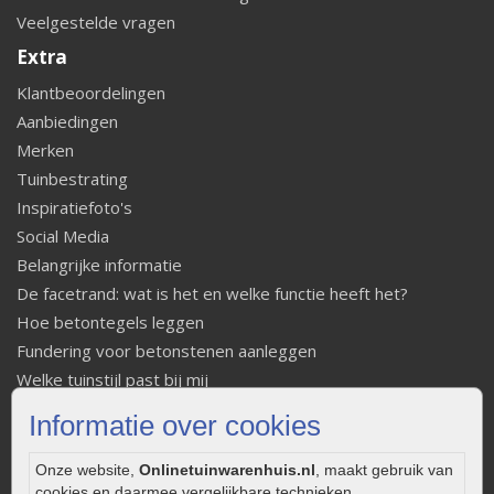
Veelgestelde vragen
Extra
Klantbeoordelingen
Aanbiedingen
Merken
Tuinbestrating
Inspiratiefoto's
Social Media
Belangrijke informatie
De facetrand: wat is het en welke functie heeft het?
Hoe betontegels leggen
Fundering voor betonstenen aanleggen
Welke tuinstijl past bij mij
Strakke tuin inrichten
Informatie over cookies
Legverbanden gebakken bestrating
Onderhoud van gebakken bestrating
Onze website,
Onlinetuinwarenhuis.nl
, maakt gebruik van
cookies en daarmee vergelijkbare technieken.