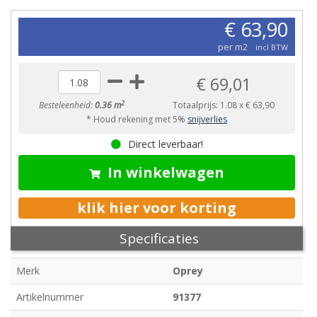
€ 63,90
per m2
incl BTW
€ 69,01
2
Besteleenheid:
0.36 m
Totaalprijs:
1.08
x
€ 63,90
* Houd rekening met 5%
snijverlies
Direct leverbaar!
In winkelwagen
klik hier voor korting
Specificaties
Merk
Oprey
Artikelnummer
91377