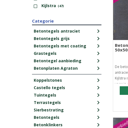
Kijlstra
(47)
Categorie
Betontegels antraciet
Betontegels grijs
Beton
Betontegels met coating
50x50
Grastegels
Betontegel aanbieding
De beto
Betonplaten Agraton
antracie
Kijlstra
Koppelstones
voor in 
Castello tegels
Tuintegels
Terrastegels
Sierbestrating
Betontegels
Aanbied
Betonklinkers