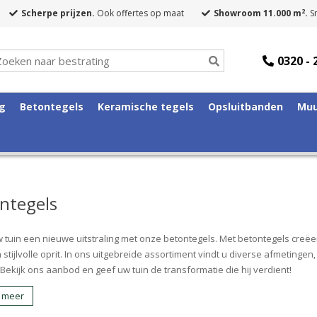
2
Scherpe prijzen.
Ook offertes op maat
Showroom 11.000 m
.
Sn
0320 - 
ng
Betontegels
Keramische tegels
Opsluitbanden
Muu
ntegels
 tuin een nieuwe uitstraling met onze betontegels. Met betontegels creëert
stijlvolle oprit. In ons uitgebreide assortiment vindt u diverse afmetingen
Bekijk ons aanbod en geef uw tuin de transformatie die hij verdient!
 meer