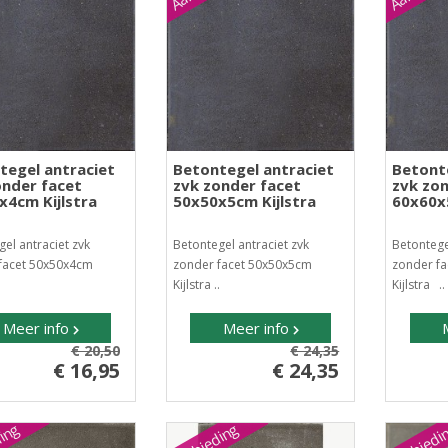
tegel antraciet
Betontegel antraciet
Betont
onder facet
zvk zonder facet
zvk zo
x4cm Kijlstra
50x50x5cm Kijlstra
60x60x5
el antraciet zvk
Betontegel antraciet zvk
Betontege
facet 50x50x4cm
zonder facet 50x50x5cm
zonder f
.
Kijlstra ..
Kijlstra ..
Meer info
Meer info
€ 20,50
€ 24,35
€ 16,95
€ 24,35
ing
Aanbieding
Aanbiedi