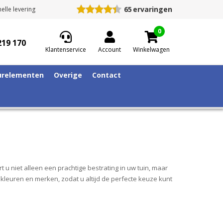
65
ervaringen
elle levering
0
219 170
Klantenservice
Account
Winkelwagen
relementen
Overige
Contact
 u niet alleen een prachtige bestrating in uw tuin, maar
, kleuren en merken, zodat u altijd de perfecte keuze kunt