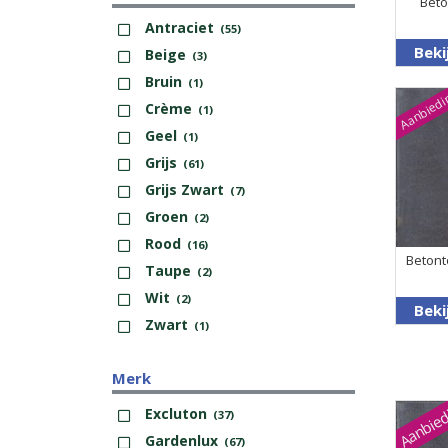
Beto
Antraciet
(55)
Beki
Beige
(3)
Bruin
(1)
Crème
(1)
Geel
(1)
Grijs
(61)
Grijs Zwart
(7)
Groen
(2)
Rood
(16)
Betont
Taupe
(2)
Wit
(2)
Beki
Zwart
(1)
Merk
Aanbied
Excluton
(37)
Gardenlux
(67)