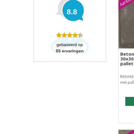
8.8
gebaseerd op
65
ervaringen
Betont
30x30
pallet
Betonte
met pall