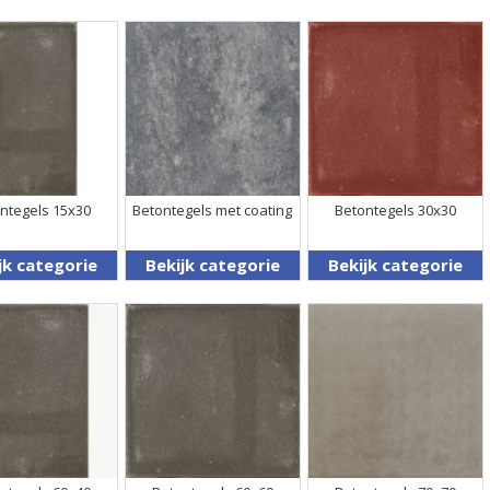
ntegels 15x30
Betontegels met coating
Betontegels 30x30
jk categorie
Bekijk categorie
Bekijk categorie