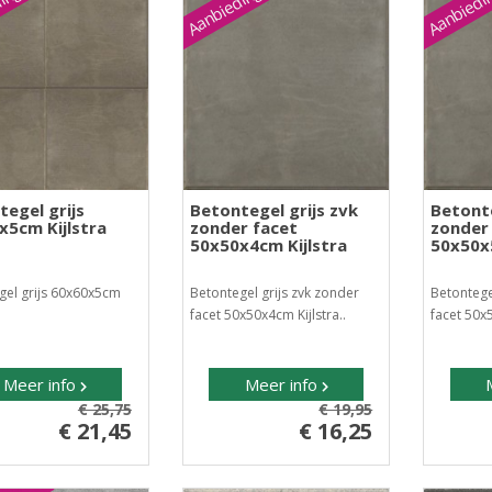
ing
Aanbieding
Aanbiedi
egel grijs
Betontegel grijs zvk
Betonte
x5cm Kijlstra
zonder facet
zonder
50x50x4cm Kijlstra
50x50x5
gel grijs 60x60x5cm
Betontegel grijs zvk zonder
Betontege
facet 50x50x4cm Kijlstra..
facet 50x5
Meer info
Meer info
€ 25,75
€ 19,95
€ 21,45
€ 16,25