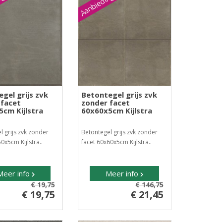
ng
Aanbieding
gel grijs zvk
Betontegel grijs zvk
 facet
zonder facet
cm Kijlstra
60x60x5cm Kijlstra
l grijs zvk zonder
Betontegel grijs zvk zonder
0x5cm Kijlstra..
facet 60x60x5cm Kijlstra..
Meer info
Meer info
€ 19,75
€ 146,75
€ 19,75
€ 21,45