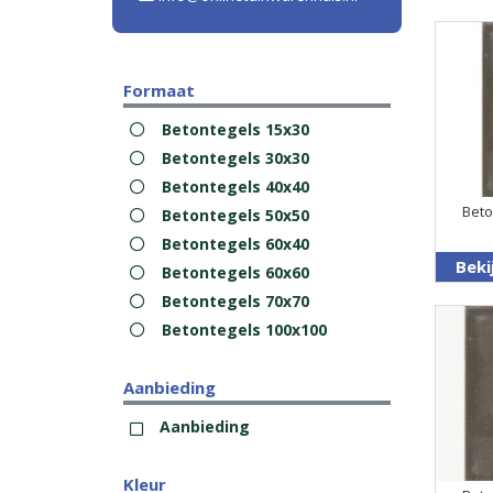
Formaat
Betontegels 15x30
Betontegels 30x30
Betontegels 40x40
Beto
Betontegels 50x50
Betontegels 60x40
Beki
Betontegels 60x60
Betontegels 70x70
Betontegels 100x100
Aanbieding
Aanbieding
Kleur