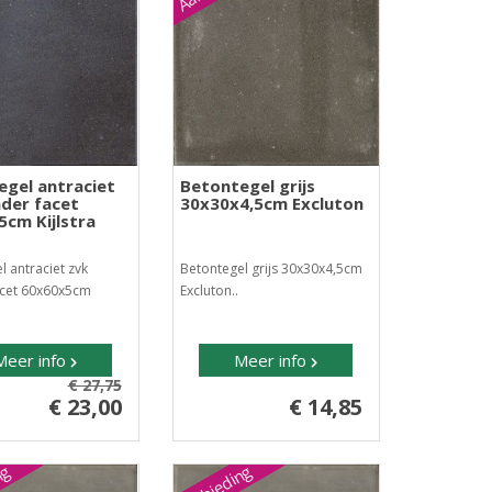
egel antraciet
Betontegel grijs
nder facet
30x30x4,5cm Excluton
cm Kijlstra
l antraciet zvk
Betontegel grijs 30x30x4,5cm
acet 60x60x5cm
Excluton..
Meer info
Meer info
€ 27,75
€ 23,00
€ 14,85
ng
Aanbieding