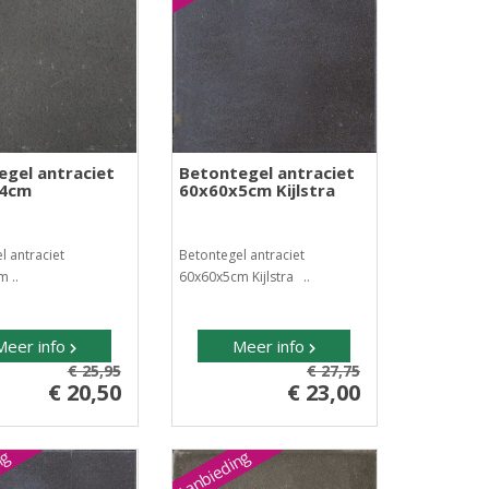
egel antraciet
Betontegel antraciet
x4cm
60x60x5cm Kijlstra
l antraciet
Betontegel antraciet
 ..
60x60x5cm Kijlstra ..
Meer info
Meer info
€ 25,95
€ 27,75
€ 20,50
€ 23,00
ng
Aanbieding