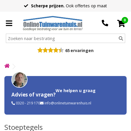
Scherpe prijzen.
Ook offertes op maat
0
Goedkope bestrating voor uw tuin en terras!
65
ervaringen
We helpen u graag
Advies of vragen?
0320 - 219 170
info@onlinetuinwarenhuis.nl
Stoeptegels