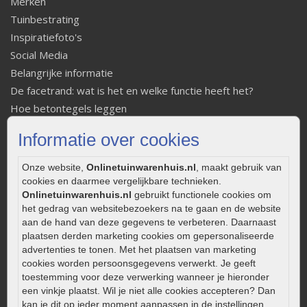
Merken
Tuinbestrating
Inspiratiefoto's
Social Media
Belangrijke informatie
De facetrand: wat is het en welke functie heeft het?
Hoe betontegels leggen
Fundering voor betonstenen aanleggen
Informatie over cookies
Welke tuinstijl past bij mij
Strakke tuin inrichten
Onze website,
Onlinetuinwarenhuis.nl
, maakt gebruik van
Legverbanden gebakken bestrating
cookies en daarmee vergelijkbare technieken.
Onlinetuinwarenhuis.nl
gebruikt functionele cookies om
Onderhoud van gebakken bestrating
het gedrag van websitebezoekers na te gaan en de website
Aanlegtips voor gebakken bestrating
aan de hand van deze gegevens te verbeteren. Daarnaast
Zelf een terras aanleggen
plaatsen derden marketing cookies om gepersonaliseerde
advertenties te tonen. Met het plaatsen van marketing
Kleine stadstuin inrichten
cookies worden persoonsgegevens verwerkt. Je geeft
0320 – 219170
toestemming voor deze verwerking wanneer je hieronder
een vinkje plaatst. Wil je niet alle cookies accepteren? Dan
Kaapstanderweg 41
kan je dit op ieder moment aanpassen in de instellingen.