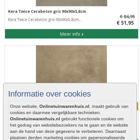
Kera Twice Cerabeton gris 90x90x5,8cm
€ 84,95
Kera Twice Cerabeton gris 90x90x5,8cm..
€ 51,95
Meer info
Informatie over cookies
Korting mogelijk!
Onze website,
Onlinetuinwarenhuis.nl
, maakt gebruik van
cookies en daarmee vergelijkbare technieken.
Onlinetuinwarenhuis.nl
gebruikt functionele cookies om
Kera Twice Cerabeton taupe 90x90x5,8cm
het gedrag van websitebezoekers na te gaan en de website
€ 84,95
Kera Twice Cerabeton taupe 90x90x5,8cm..
aan de hand van deze gegevens te verbeteren. Daarnaast
plaatsen derden marketing cookies om gepersonaliseerde