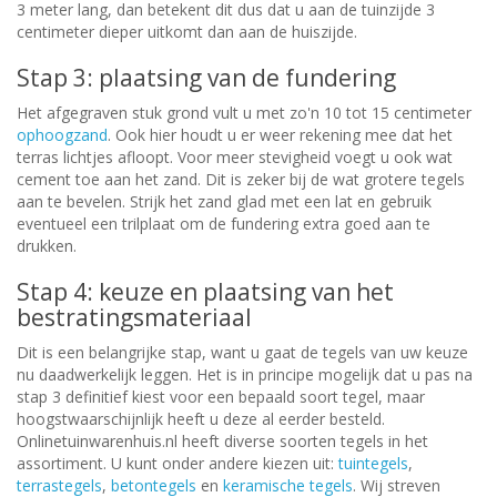
3 meter lang, dan betekent dit dus dat u aan de tuinzijde 3
centimeter dieper uitkomt dan aan de huiszijde.
Stap 3: plaatsing van de fundering
Het afgegraven stuk grond vult u met zo'n 10 tot 15 centimeter
ophoogzand
. Ook hier houdt u er weer rekening mee dat het
terras lichtjes afloopt. Voor meer stevigheid voegt u ook wat
cement toe aan het zand. Dit is zeker bij de wat grotere tegels
aan te bevelen. Strijk het zand glad met een lat en gebruik
eventueel een trilplaat om de fundering extra goed aan te
drukken.
Stap 4: keuze en plaatsing van het
bestratingsmateriaal
Dit is een belangrijke stap, want u gaat de tegels van uw keuze
nu daadwerkelijk leggen. Het is in principe mogelijk dat u pas na
stap 3 definitief kiest voor een bepaald soort tegel, maar
hoogstwaarschijnlijk heeft u deze al eerder besteld.
Onlinetuinwarenhuis.nl heeft diverse soorten tegels in het
assortiment. U kunt onder andere kiezen uit:
tuintegels
,
terrastegels
,
betontegels
en
keramische tegels
. Wij streven