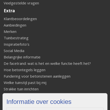
Veelgestelde vragen
Extra
Klantbeoordelingen
Aanbiedingen
Merken
Tuinbestrating
Inspiratiefoto's
Social Media
Belangrijke informatie
De facetrand: wat is het en welke functie heeft het?
Hoe betontegels leggen
Fundering voor betonstenen aanleggen
Welke tuinstijl past bij mij
Strakke tuin inrichten
Legverbanden gebakken bestrating
Informatie over cookies
Onderhoud van gebakken bestrating
Aanlegtips voor gebakken bestrating