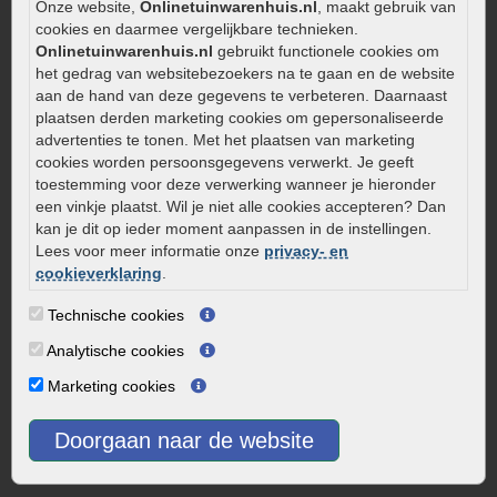
Onze website,
Onlinetuinwarenhuis.nl
, maakt gebruik van
Zelf een terras aanleggen
cookies en daarmee vergelijkbare technieken.
Kleine stadstuin inrichten
Onlinetuinwarenhuis.nl
gebruikt functionele cookies om
het gedrag van websitebezoekers na te gaan en de website
0320 – 219170
aan de hand van deze gegevens te verbeteren. Daarnaast
plaatsen derden marketing cookies om gepersonaliseerde
Kaapstanderweg 41
advertenties te tonen. Met het plaatsen van marketing
8243 RB Lelystad
cookies worden persoonsgegevens verwerkt. Je geeft
info@onlinetuinwarenhuis.nl
toestemming voor deze verwerking wanneer je hieronder
Routebeschrijving
een vinkje plaatst. Wil je niet alle cookies accepteren? Dan
kan je dit op ieder moment aanpassen in de instellingen.
Openingstijden
Lees voor meer informatie onze
privacy- en
cookieverklaring
.
Maandag
08:00 - 17:00
Dinsdag
08:00 - 17:00
Technische cookies
Woensdag
08:00 - 17:00
Analytische cookies
Donderdag
08:00 - 17:00
Marketing cookies
Vrijdag
08:00 - 17:00
Zaterdag
08:00 - 15.00
Doorgaan naar de website
Zondag
Gesloten