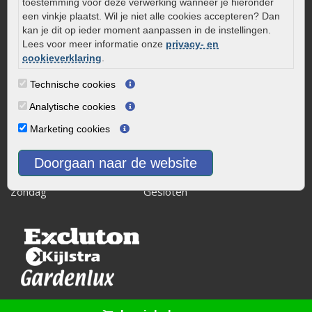
8243 RB Lelystad
toestemming voor deze verwerking wanneer je hieronder
een vinkje plaatst. Wil je niet alle cookies accepteren? Dan
info@onlinetuinwarenhuis.nl
kan je dit op ieder moment aanpassen in de instellingen.
Routebeschrijving
Lees voor meer informatie onze
privacy- en
cookieverklaring
.
Openingstijden
Maandag
08:00 - 17:00
Technische cookies
Dinsdag
08:00 - 17:00
Analytische cookies
Woensdag
08:00 - 17:00
Marketing cookies
Donderdag
08:00 - 17:00
Vrijdag
08:00 - 17:00
Doorgaan naar de website
Zaterdag
08:00 - 15.00
Zondag
Gesloten