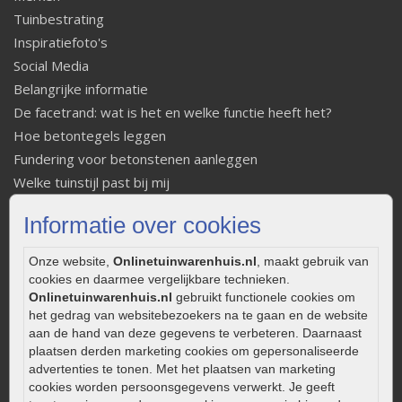
Tuinbestrating
Inspiratiefoto's
Social Media
Belangrijke informatie
De facetrand: wat is het en welke functie heeft het?
Hoe betontegels leggen
Fundering voor betonstenen aanleggen
Welke tuinstijl past bij mij
Strakke tuin inrichten
Informatie over cookies
Legverbanden gebakken bestrating
Onderhoud van gebakken bestrating
Onze website,
Onlinetuinwarenhuis.nl
, maakt gebruik van
Aanlegtips voor gebakken bestrating
cookies en daarmee vergelijkbare technieken.
Onlinetuinwarenhuis.nl
gebruikt functionele cookies om
Zelf een terras aanleggen
het gedrag van websitebezoekers na te gaan en de website
Kleine stadstuin inrichten
aan de hand van deze gegevens te verbeteren. Daarnaast
0320 – 219170
plaatsen derden marketing cookies om gepersonaliseerde
advertenties te tonen. Met het plaatsen van marketing
Kaapstanderweg 41
cookies worden persoonsgegevens verwerkt. Je geeft