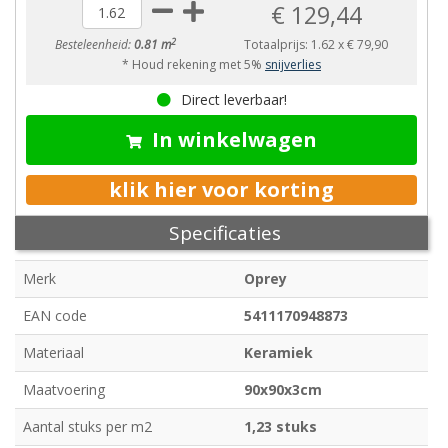
€ 129,44
2
Besteleenheid:
0.81 m
Totaalprijs:
1.62
x
€ 79,90
* Houd rekening met 5%
snijverlies
Direct leverbaar!
In winkelwagen
klik hier voor korting
Specificaties
Merk
Oprey
EAN code
5411170948873
Materiaal
Keramiek
Maatvoering
90x90x3cm
Aantal stuks per m2
1,23 stuks