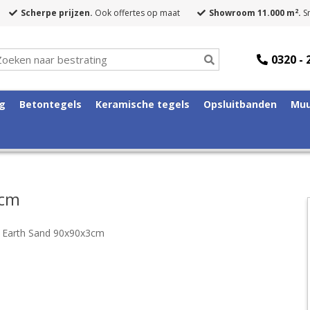
2
Scherpe prijzen.
Ook offertes op maat
Showroom 11.000 m
.
Sn
0320 - 
ng
Betontegels
Keramische tegels
Opsluitbanden
Muu
3cm
 Earth Sand 90x90x3cm