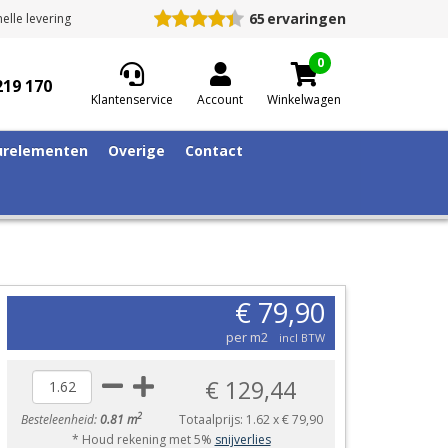
65
ervaringen
elle levering
0
219 170
Klantenservice
Account
Winkelwagen
relementen
Overige
Contact
€ 79,90
per m2
incl BTW
€ 129,44
2
Besteleenheid:
0.81 m
Totaalprijs:
1.62
x
€ 79,90
* Houd rekening met 5%
snijverlies