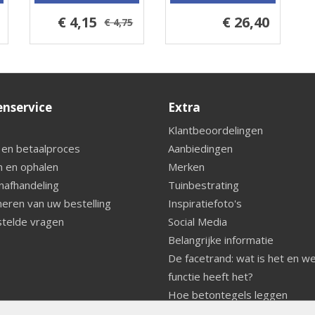
€ 4,15
€ 26,40
€ 4,75
enservice
Extra
Klantbeoordelingen
 en betaalproces
Aanbiedingen
 en ophalen
Merken
nafhandeling
Tuinbestrating
eren van uw bestelling
Inspiratiefoto's
telde vragen
Social Media
Belangrijke informatie
De facetrand: wat is het en w
functie heeft het?
Hoe betontegels leggen
Fundering voor betonstenen