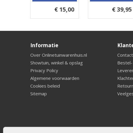
€ 15,00
€ 39,95
Informatie
Klant
Over Onlinetuinwarenhuis.nl
Contact
Showtuin, winkel & opslag
Bestel-
Privacy Policy
Leveren
Algemene voorwaarden
Klachte
Cookies beleid
Retourn
Sitemap
Veelges