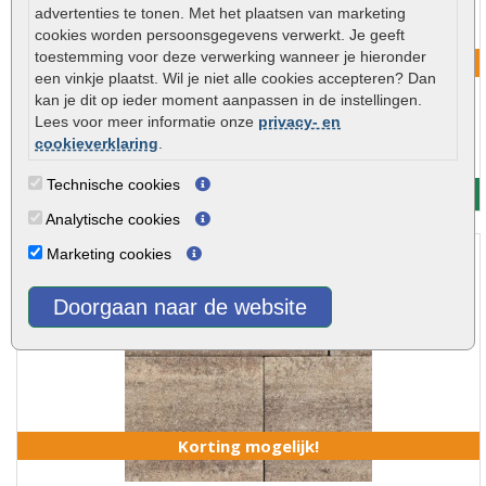
advertenties te tonen. Met het plaatsen van marketing
cookies worden persoonsgegevens verwerkt. Je geeft
toestemming voor deze verwerking wanneer je hieronder
Korting mogelijk!
een vinkje plaatst. Wil je niet alle cookies accepteren? Dan
kan je dit op ieder moment aanpassen in de instellingen.
Soft Comfort honey 20x30x6cm
Lees voor meer informatie onze
privacy- en
€ 32,95
cookieverklaring
.
Soft Comfort honey 20x30x6cm..
Technische cookies
Meer info
Analytische cookies
Marketing cookies
Doorgaan naar de website
Korting mogelijk!