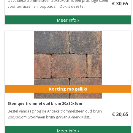
De Antieke trommelsteen 20x30x6cm is een prachtige steen
€ 30,65
voor terrassen en looppaden. Ook is deze te..
Meer info
Korting mogelijk!
Stonique trommel oud bruin 20x30x6cm
Bestel vandaag nog de Antieke trommelsteen oud bruin
€ 30,65
20x30x6cm (voorheen bruin gv) van A-merk Kijlst..
Meer info