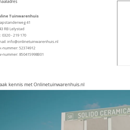
haaladres
line Tuinwarenhuis
apstanderweg 41
43 RB Lelystad
: 0320 - 219 170
mail: info@onlinetuinwarenhuis.nl
k-nummer: 52374912
w-nummer: 850415998B01
ak kennis met Onlinetuinwarenhuis.nl