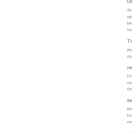
De
Zi
op
be
vo
Ti
Wa
sh
He
U 
vo
On
Be
We
be
co