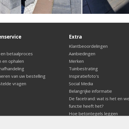
enservice
Extra
Klantbeoordelingen
 en betaalproces
Aanbiedingen
 en ophalen
Merken
nafhandeling
Tuinbestrating
eren van uw bestelling
Inspiratiefoto's
telde vragen
Social Media
Belangrijke informatie
De facetrand: wat is het en w
functie heeft het?
Hoe betontegels leggen
Fundering voor betonstenen
aanleggen