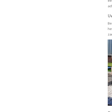
ee
ad
Uw
Be
he
zan