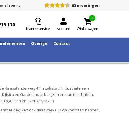
65
ervaringen
elle levering
0
219 170
Klantenservice
Account
Winkelwagen
relementen
Overige
Contact
de Kaapstanderweg 41 in Lelystad (industrieterrein
 Kijlstra en Gardenlux te bekijken en aan te schaffen.
 catalogussen en overige vragen.
wenst te bekijken ook daadwerkelijk op voorraad hebben,