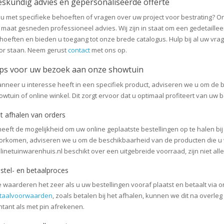
skundig advies en gepersonaliseerde offerte
t u met specifieke behoeften of vragen over uw project voor bestrating? 
 maat gesneden professioneel advies. Wij zijn in staat om een gedetailleer
hoeften en bieden u toegang tot onze brede catalogus. Hulp bij al uw vrag
or staan. Neem gerust
contact
met ons op.
ps voor uw bezoek aan onze showtuin
nneer u interesse heeft in een specifiek product, adviseren we u om de 
owtuin of online winkel. Dit zorgt ervoor dat u optimaal profiteert van uw 
t afhalen van orders
heeft de mogelijkheid om uw online geplaatste bestellingen op te halen bij
orkomen, adviseren we u om de beschikbaarheid van de producten die u w
linetuinwarenhuis.nl beschikt over een uitgebreide voorraad, zijn niet all
stel- en betaalproces
 waarderen het zeer als u uw bestellingen vooraf plaatst en betaalt via 
taalvoorwaarden
, zoals betalen bij het afhalen, kunnen we dit na overleg
ntant als met pin afrekenen.