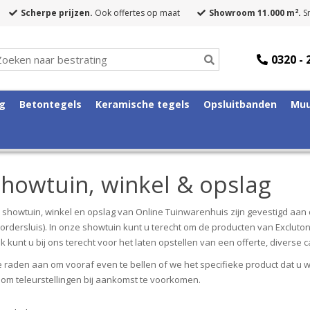
2
Scherpe prijzen.
Ook offertes op maat
Showroom 11.000 m
.
Sn
0320 - 
ng
Betontegels
Keramische tegels
Opsluitbanden
Muu
howtuin, winkel & opslag
 showtuin, winkel en opslag van Online Tuinwarenhuis zijn gevestigd aan 
ordersluis). In onze showtuin kunt u terecht om de producten van Excluton,
k kunt u bij ons terecht voor het laten opstellen van een offerte, diverse
 raden aan om vooraf even te bellen of we het specifieke product dat u 
t om teleurstellingen bij aankomst te voorkomen.