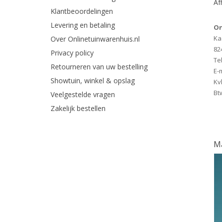
Af
Klantbeoordelingen
Levering en betaling
On
Ka
Over Onlinetuinwarenhuis.nl
82
Privacy policy
Tel
Retourneren van uw bestelling
E-
Showtuin, winkel & opslag
Kv
Bt
Veelgestelde vragen
Zakelijk bestellen
Ma