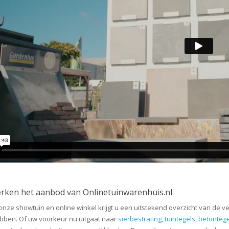
rken het aanbod van Onlinetuinwarenhuis.nl
 onze showtuin en online winkel krijgt u een uitstekend overzicht van de v
bben. Of uw voorkeur nu uitgaat naar
sierbestrating
,
tuintegels
,
betontege