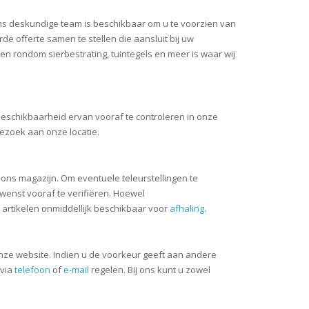
Ons deskundige team is beschikbaar om u te voorzien van
de offerte samen te stellen die aansluit bij uw
en rondom sierbestrating, tuintegels en meer is waar wij
beschikbaarheid ervan vooraf te controleren in onze
bezoek aan onze locatie.
 ons magazijn. Om eventuele teleurstellingen te
enst vooraf te verifiëren. Hoewel
e artikelen onmiddellijk beschikbaar voor
afhaling
.
onze website. Indien u de voorkeur geeft aan andere
 via
telefoon
of
e-mail
regelen. Bij ons kunt u zowel