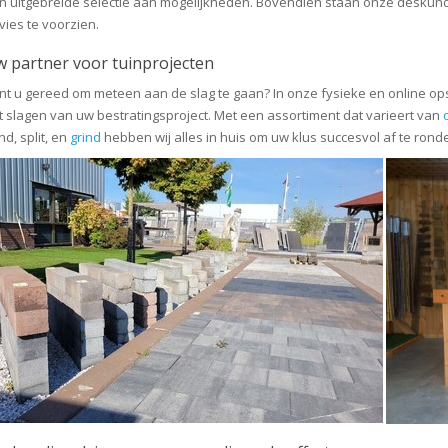
n uitgebreide selectie aan mogelijkheden. Bovendien staan onze deskundi
vies te voorzien.
 partner voor tuinprojecten
nt u gereed om meteen aan de slag te gaan? In onze fysieke en online opsla
t slagen van uw bestratingsproject. Met een assortiment dat varieert van
d, split, en
grind
hebben wij alles in huis om uw klus succesvol af te rond