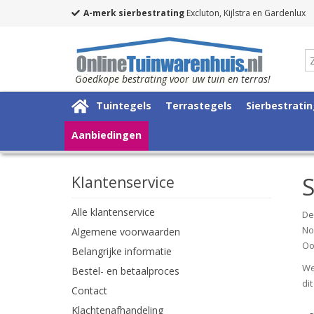
A-merk sierbestrating
Excluton, Kijlstra en Gardenlux
Goedkope bestrating voor uw tuin en terras!
Tuintegels
Terrastegels
Sierbestrati
Aanbiedingen
S
Klantenservice
Alle klantenservice
De
No
Algemene voorwaarden
Oo
Belangrijke informatie
We
Bestel- en betaalproces
di
Contact
Klachtenafhandeling