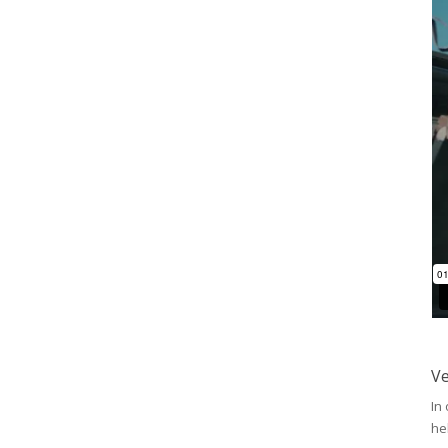
Ve
In
he