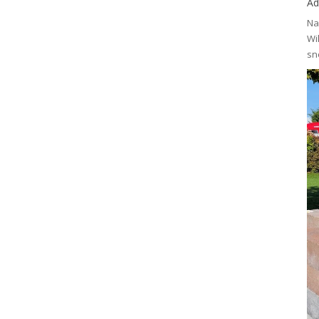
Ad
Na
Wi
sn