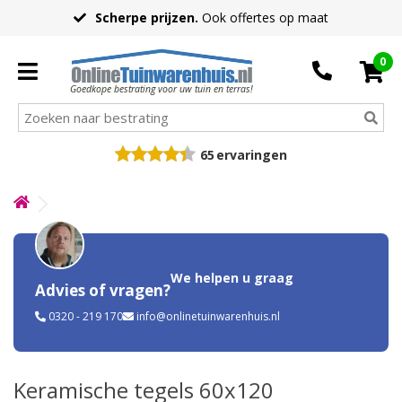
Scherpe prijzen.
Ook offertes op maat
0
Goedkope bestrating voor uw tuin en terras!
65
ervaringen
We helpen u graag
Advies of vragen?
0320 - 219 170
info@onlinetuinwarenhuis.nl
Keramische tegels 60x120