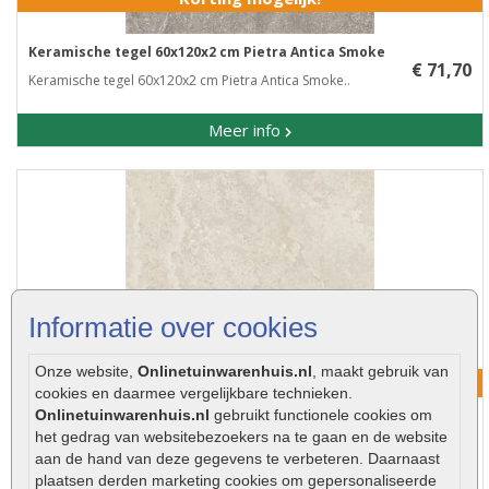
Keramische tegel 60x120x2 cm Pietra Antica Smoke
€ 71,70
Keramische tegel 60x120x2 cm Pietra Antica Smoke..
Meer info
Informatie over cookies
Onze website,
Onlinetuinwarenhuis.nl
, maakt gebruik van
Korting mogelijk!
cookies en daarmee vergelijkbare technieken.
Onlinetuinwarenhuis.nl
gebruikt functionele cookies om
het gedrag van websitebezoekers na te gaan en de website
Keramische tegel 60x120x2 cm Roma Avorio
€ 71,70
aan de hand van deze gegevens te verbeteren. Daarnaast
Keramische tegel 60x120x2 cm Roma Avorio..
plaatsen derden marketing cookies om gepersonaliseerde