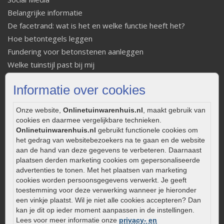
Belangrijke informatie
De facetrand: wat is het en welke functie heeft het?
Hoe betontegels leggen
Fundering voor betonstenen aanleggen
Welke tuinstijl past bij mij
Strakke tuin inrichten
Informatie over cookies
Legverbanden gebakken bestrating
Onderhoud van gebakken bestrating
Onze website,
Onlinetuinwarenhuis.nl
, maakt gebruik van
Aanlegtips voor gebakken bestrating
cookies en daarmee vergelijkbare technieken.
Zelf een terras aanleggen
Onlinetuinwarenhuis.nl
gebruikt functionele cookies om
het gedrag van websitebezoekers na te gaan en de website
Kleine stadstuin inrichten
aan de hand van deze gegevens te verbeteren. Daarnaast
0320 – 219170
plaatsen derden marketing cookies om gepersonaliseerde
advertenties te tonen. Met het plaatsen van marketing
Kaapstanderweg 41
cookies worden persoonsgegevens verwerkt. Je geeft
8243 RB Lelystad
toestemming voor deze verwerking wanneer je hieronder
een vinkje plaatst. Wil je niet alle cookies accepteren? Dan
info@onlinetuinwarenhuis.nl
kan je dit op ieder moment aanpassen in de instellingen.
Routebeschrijving
Lees voor meer informatie onze
privacy- en