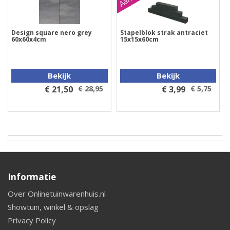
Design square nero grey
Stapelblok strak antraciet
60x60x4cm
15x15x60cm
Bekijk
Bekijk
€ 21,50
€ 28,95
€ 3,99
€ 5,75
Informatie
Over Onlinetuinwarenhuis.nl
Showtuin, winkel & opslag
Privacy Policy