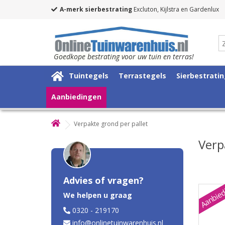
A-merk sierbestrating
Excluton, Kijlstra en Gardenlux
Goedkope bestrating voor uw tuin en terras!
Tuintegels
Terrastegels
Sierbestrati
Aanbiedingen
Verpakte grond per pallet
Verp
Advies of vragen?
Aanbied
We helpen u graag
0320 - 219170
info@onlinetuinwarenhuis.nl