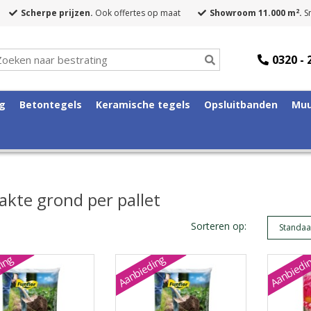
2
Scherpe prijzen.
Ook offertes op maat
Showroom 11.000 m
.
Sn
0320 - 
ng
Betontegels
Keramische tegels
Opsluitbanden
Muu
akte grond per pallet
Sorteren op:
ing
Aanbieding
Aanbiedi