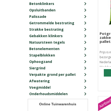
Betonklinkers
Opsluitbanden
Palissade
Getrommelde bestrating
Strakke bestrating
Potgro
Gebakken klinkers
zakke
palle
Natuursteen tegels
Betonelementen
Prijs is 
Stapelblokken
bezorgi
Ophoogzand
Nederla
Waddene
Siergrind
Verpakte grond per pallet
Afwatering
Voegmiddel
Onderhoudsmiddelen
Aanbied
Online Tuinwarenhuis