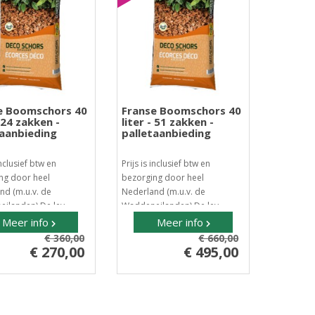
e Boomschors 40
Franse Boomschors 40
- 24 zakken -
liter - 51 zakken -
taanbieding
palletaanbieding
inclusief btw en
Prijs is inclusief btw en
ng door heel
bezorging door heel
nd (m.u.v. de
Nederland (m.u.v. de
ilanden) De lev..
Waddeneilanden) De lev..
Meer info
Meer info
€ 360,00
€ 660,00
€ 270,00
€ 495,00