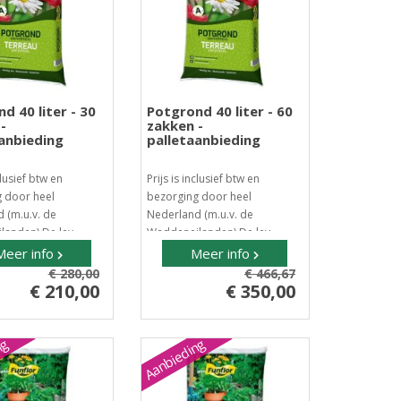
d 40 liter - 30
Potgrond 40 liter - 60
-
zakken -
anbieding
palletaanbieding
clusief btw en
Prijs is inclusief btw en
 door heel
bezorging door heel
 (m.u.v. de
Nederland (m.u.v. de
anden) De lev..
Waddeneilanden) De lev..
Meer info
Meer info
€ 280,00
€ 466,67
€ 210,00
€ 350,00
ng
Aanbieding