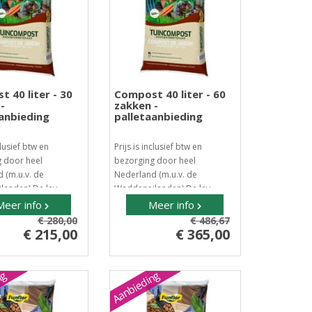
 40 liter - 30
Compost 40 liter - 60
-
zakken -
anbieding
palletaanbieding
clusief btw en
Prijs is inclusief btw en
 door heel
bezorging door heel
 (m.u.v. de
Nederland (m.u.v. de
anden) De lev..
Waddeneilanden) De lev..
Meer info
Meer info
€ 280,00
€ 486,67
€ 215,00
€ 365,00
ng
Aanbieding