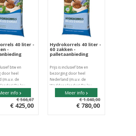
rrels 40 liter -
Hydrokorrels 40 liter -
en -
60 zakken -
anbieding
palletaanbieding
clusief btw en
Prijs is inclusief btw en
 door heel
bezorging door heel
 (m.u.v. de
Nederland (m.u.v. de
anden) De lev..
Waddeneilanden) De lev..
Meer info
Meer info
€ 566,67
€ 1.040,00
€ 425,00
€ 780,00