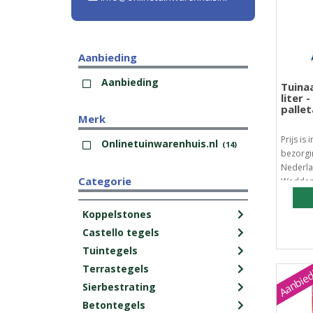
Aanbieding
Aanbieding
Tuina
liter 
palle
Merk
Prijs is 
Onlinetuinwarenhuis.nl
(14)
bezorgi
Nederla
Categorie
Waddene
Koppelstones
Castello tegels
Tuintegels
Aanbied
Terrastegels
Sierbestrating
Betontegels