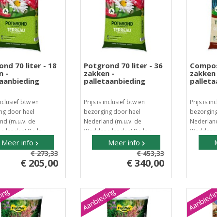
nd 70 liter - 18
Potgrond 70 liter - 36
Compost
n -
zakken -
zakken 
taanbieding
palletaanbieding
palleta
inclusief btw en
Prijs is inclusief btw en
Prijs is in
ng door heel
bezorging door heel
bezorging
nd (m.u.v. de
Nederland (m.u.v. de
Nederland
ilanden) De lev..
Waddeneilanden) De lev..
Waddeneil
Meer info
Meer info
€ 273,33
€ 453,33
€ 205,00
€ 340,00
ing
Aanbieding
Aanbiedi