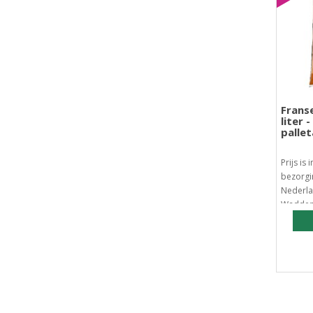
Frans
liter 
palle
Prijs is 
bezorgi
Nederla
Waddene