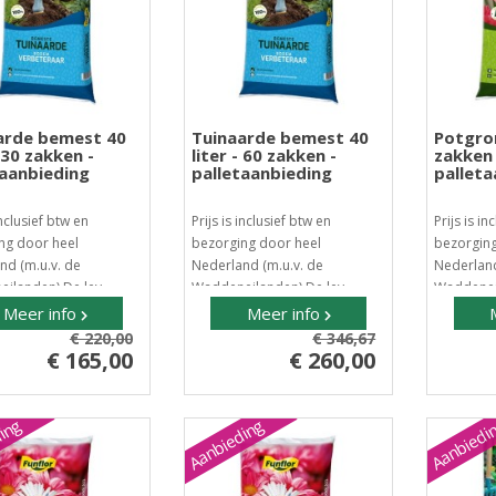
arde bemest 40
Tuinaarde bemest 40
Potgron
- 30 zakken -
liter - 60 zakken -
zakken 
taanbieding
palletaanbieding
palleta
inclusief btw en
Prijs is inclusief btw en
Prijs is in
ng door heel
bezorging door heel
bezorging
nd (m.u.v. de
Nederland (m.u.v. de
Nederland
ilanden) De lev..
Waddeneilanden) De lev..
Waddeneil
Meer info
Meer info
€ 220,00
€ 346,67
€ 165,00
€ 260,00
ing
Aanbieding
Aanbiedi