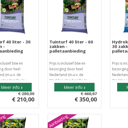
rf 40 liter - 30
Tuinturf 40 liter - 60
Hydroko
n -
zakken -
30 zakk
taanbieding
palletaanbieding
palleta
inclusief btw en
Prijs is inclusief btw en
Prijs is in
ng door heel
bezorging door heel
bezorging
nd (m.u.v. de
Nederland (m.u.v. de
Nederland
ilanden) De lev..
Waddeneilanden) De lev..
Waddeneil
Meer info
Meer info
€ 280,00
€ 466,67
€ 210,00
€ 350,00
ing
Aanbieding