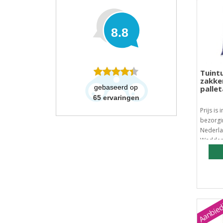
8.8
Tuintu
zakke
gebaseerd op
palle
65
ervaringen
Prijs is 
bezorgi
Nederla
Waddene
Aanbied