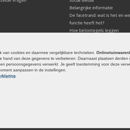
Belangrijke informatie
De facetrand: wat is het en w
functie heeft het?
Hoe betontegels leggen
Fundering voor betonstenen
aanleggen
Welke tuinstijl past bij mij
ik van cookies en daarmee vergelijkbare technieken.
Onlinetuinwaren
e hand van deze gegevens te verbeteren. Daarnaast plaatsen derden 
Strakke tuin inrichten
den persoonsgegevens verwerkt. Je geeft toestemming voor deze verwerk
Legverbanden gebakken bestr
moment aanpassen in de instellingen.
Onderhoud van gebakken best
rklaring
.
Aanlegtips voor gebakken bes
Zelf een terras aanleggen
Kleine stadstuin inrichten