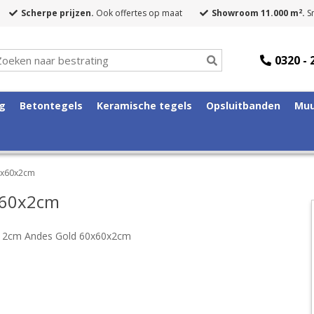
2
Scherpe prijzen.
Ook offertes op maat
Showroom 11.000 m
.
Sn
0320 - 
ng
Betontegels
Keramische tegels
Opsluitbanden
Muu
0x60x2cm
x60x2cm
 2cm Andes Gold 60x60x2cm