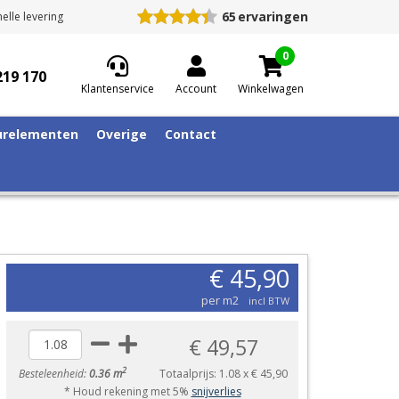
65
ervaringen
elle levering
0
219 170
Klantenservice
Account
Winkelwagen
relementen
Overige
Contact
€ 45,90
per m2
incl BTW
€ 49,57
2
Besteleenheid:
0.36 m
Totaalprijs:
1.08
x
€ 45,90
* Houd rekening met 5%
snijverlies