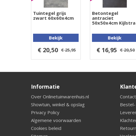
Tuintegel grijs
Betontegel
zwart 60x60x4cm
antraciet
50x50x4cm Kijlstra
Bekijk
Bekijk
€ 20,50
€ 16,95
€ 25,95
€ 20,50
Informatie
Klant
Over Onlinetuinwarenhuis.nl
Contact
Showtuin, winkel & opslag
Bestel-
Privacy Policy
Leveren
Algemene voorwaarden
Klachte
Cookies beleid
Retourn
Sitemap
Veelges