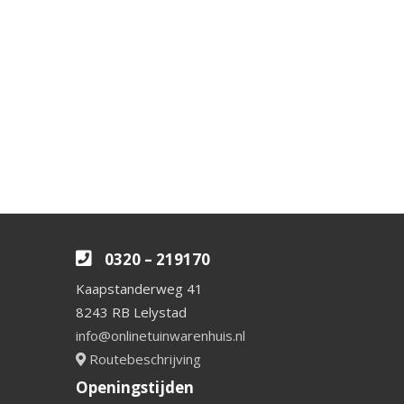
0320 – 219170
Kaapstanderweg 41
8243 RB Lelystad
info@onlinetuinwarenhuis.nl
Routebeschrijving
Openingstijden