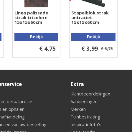
Linea palissade
Stapelblok strak
strak tricolore
antraciet
15x15x60cm
15x15x60cm
Bekijk
Bekijk
€ 4,75
€ 3,99
€ 5,75
enservice
Extra
Klantbeoordelingen
 en betaalproces
Aanbiedingen
 en ophalen
Merken
nafhandeling
Tuinbestrating
eren van uw bestelling
Inspiratiefoto's
telde vragen
Social Media