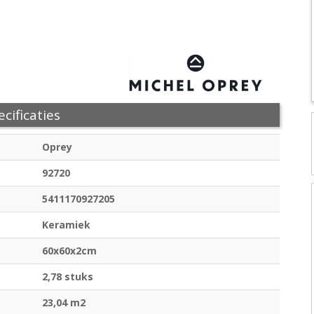
cificaties
Oprey
92720
5411170927205
Keramiek
60x60x2cm
2,78 stuks
23,04 m2