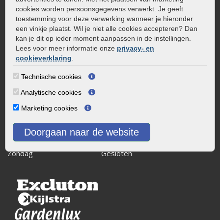
Kaapstanderweg 41
cookies worden persoonsgegevens verwerkt. Je geeft
8243 RB Lelystad
toestemming voor deze verwerking wanneer je hieronder
een vinkje plaatst. Wil je niet alle cookies accepteren? Dan
info@onlinetuinwarenhuis.nl
kan je dit op ieder moment aanpassen in de instellingen.
Routebeschrijving
Lees voor meer informatie onze
privacy- en
cookieverklaring
.
Openingstijden
Maandag
08:00 - 17:00
Technische cookies
Dinsdag
08:00 - 17:00
Analytische cookies
Woensdag
08:00 - 17:00
Marketing cookies
Donderdag
08:00 - 17:00
Vrijdag
08:00 - 17:00
Doorgaan naar de website
Zaterdag
08:00 - 15.00
Zondag
Gesloten