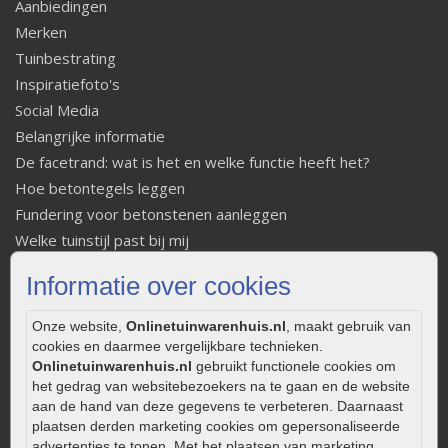
Aanbiedingen
Merken
Tuinbestrating
Inspiratiefoto's
Social Media
Belangrijke informatie
De facetrand: wat is het en welke functie heeft het?
Hoe betontegels leggen
Fundering voor betonstenen aanleggen
Welke tuinstijl past bij mij
Strakke tuin inrichten
Informatie over cookies
Legverbanden gebakken bestrating
Onderhoud van gebakken bestrating
Onze website,
Onlinetuinwarenhuis.nl
, maakt gebruik van
Aanlegtips voor gebakken bestrating
cookies en daarmee vergelijkbare technieken.
Onlinetuinwarenhuis.nl
gebruikt functionele cookies om
Zelf een terras aanleggen
het gedrag van websitebezoekers na te gaan en de website
Kleine stadstuin inrichten
aan de hand van deze gegevens te verbeteren. Daarnaast
0320 – 219170
plaatsen derden marketing cookies om gepersonaliseerde
advertenties te tonen. Met het plaatsen van marketing