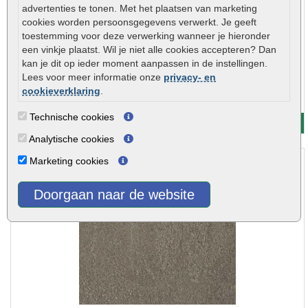
advertenties te tonen. Met het plaatsen van marketing
cookies worden persoonsgegevens verwerkt. Je geeft
toestemming voor deze verwerking wanneer je hieronder
een vinkje plaatst. Wil je niet alle cookies accepteren? Dan
kan je dit op ieder moment aanpassen in de instellingen.
Reparatieset kant-en-klaar voegmiddel steengrijs 1 kg
Lees voor meer informatie onze
privacy- en
€ 21,75
cookieverklaring
.
Reparatieset kant-en-klaar voegmiddel steengrijs 1 kg..
Technische cookies
Meer info
Analytische cookies
Marketing cookies
Doorgaan naar de website