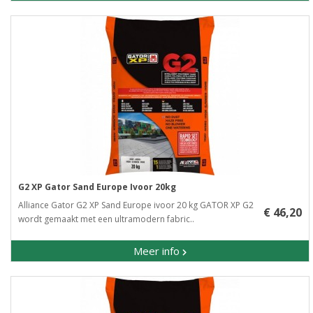
G2 XP Gator Sand Europe Ivoor 20kg
Alliance Gator G2 XP Sand Europe ivoor 20 kg GATOR XP G2
€ 46,20
wordt gemaakt met een ultramodern fabric..
Meer info