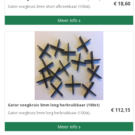
€ 18,60
Gator voegkruis 3mm short afbreekbaar (100st)..
Meer info
Gator voegkruis 5mm long herbruikbaar (100st)
€ 112,15
Gator voegkruis 5mm long herbruikbaar (100st)..
Meer info