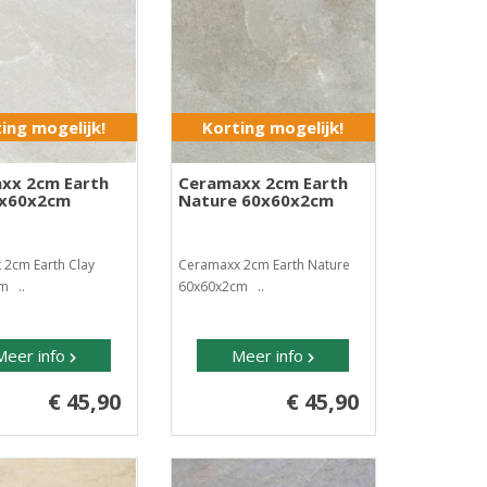
ing mogelijk!
Korting mogelijk!
xx 2cm Earth
Ceramaxx 2cm Earth
0x60x2cm
Nature 60x60x2cm
 2cm Earth Clay
Ceramaxx 2cm Earth Nature
m ..
60x60x2cm ..
Meer info
Meer info
€ 45,90
€ 45,90