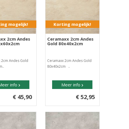
ing mogelijk!
Korting mogelijk!
xx 2cm Andes
Ceramaxx 2cm Andes
0x60x2cm
Gold 80x40x2cm
 2cm Andes Gold
Ceramaxx 2cm Andes Gold
m..
80x40x2cm ..
Meer info
Meer info
€ 45,90
€ 52,95