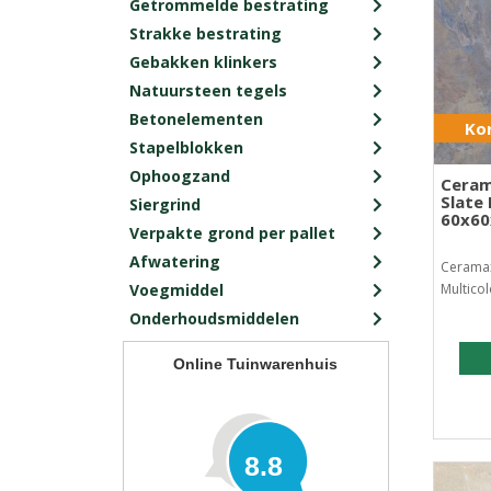
Getrommelde bestrating
Strakke bestrating
Gebakken klinkers
Natuursteen tegels
Betonelementen
Kor
Stapelblokken
Ophoogzand
Ceram
Slate 
Siergrind
60x6
Verpakte grond per pallet
Afwatering
Ceramax
Voegmiddel
Multico
Onderhoudsmiddelen
Online Tuinwarenhuis
8.8