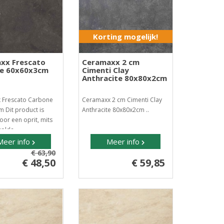
Korting mogelijk!
xx Frescato
Ceramaxx 2 cm
e 60x60x3cm
Cimenti Clay
Anthracite 80x80x2cm
 Frescato Carbone
Ceramaxx 2 cm Cimenti Clay
 Dit product is
Anthracite 80x80x2cm ..
oor een oprit, mits
volda..
Meer info
Meer info
€ 63,90
€ 48,50
€ 59,85