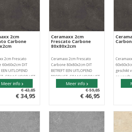
axx 2cm
Ceramaxx 2cm
Cerama
ato Carbone
Frescato Carbone
Carbon
0x2cm
80x80x2cm
x 2cm Frescato
Ceramaxx 2cm Frescato
Ceramaxx
 60x60x2cm DIT
Carbone 80x80x2cm DIT
60x60x3cm
T EEN UITLOPEND
BETREFT EEN UITLOPEND
geschikt v
T, GRAAG VOOR HET
PRODUCT, GRAAG VOOR HET
er wordt 
.
BESTELL..
Meer info
Meer info
€ 43,85
€ 59,85
€ 34,95
€ 46,95