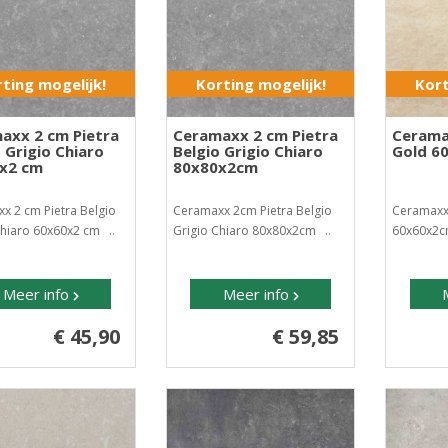
ting mogelijk!
Korting mogelijk!
Kort
axx 2 cm Pietra
Ceramaxx 2 cm Pietra
Cerama
 Grigio Chiaro
Belgio Grigio Chiaro
Gold 6
x2 cm
80x80x2cm
x 2 cm Pietra Belgio
Ceramaxx 2cm Pietra Belgio
Ceramaxx
Chiaro 60x60x2 cm ..
Grigio Chiaro 80x80x2cm ..
60x60x2c
Meer info
Meer info
€ 45,90
€ 59,85