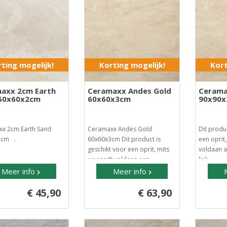
ting mogelijk!
Korting mogelijk!
Kort
axx 2cm Earth
Ceramaxx Andes Gold
Cerama
60x60x2cm
60x60x3cm
90x90
x 2cm Earth Sand
Ceramaxx Andes Gold
Dit produc
cm ..
60x60x3cm Dit product is
een oprit
geschikt voor een oprit, mits
voldaan a
er wordt voldaan aan..
link ..
Meer info
Meer info
€ 45,90
€ 63,90