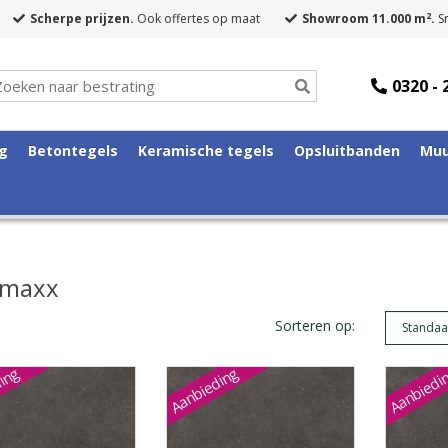
2
Scherpe prijzen.
Ook offertes op maat
Showroom 11.000 m
.
Sn
0320 - 
ng
Betontegels
Keramische tegels
Opsluitbanden
Muu
amaxx
Sorteren op:
ing
Aanbieding
Aanbiedi