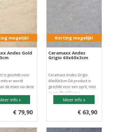
ing mogelijk!
Korting mogelijk!
xx Andes Gold
Ceramaxx Andes
x3cm
Grigio 60x60x3cm
t is geschikt voor
Ceramaxx Andes Grigio
, mits er wordt
60x60x3cm Dit product is
an de eisen via deze
geschikt voor een oprit, mits
er wordt voldaan a..
Meer info
Meer info
€ 79,90
€ 63,90