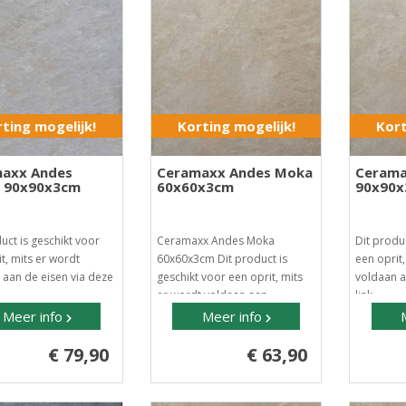
ting mogelijk!
Korting mogelijk!
Kort
axx Andes
Ceramaxx Andes Moka
Cerama
o 90x90x3cm
60x60x3cm
90x90
uct is geschikt voor
Ceramaxx Andes Moka
Dit produc
t, mits er wordt
60x60x3cm Dit product is
een oprit
 aan de eisen via deze
geschikt voor een oprit, mits
voldaan a
er wordt voldaan aan..
link ..
Meer info
Meer info
€ 79,90
€ 63,90