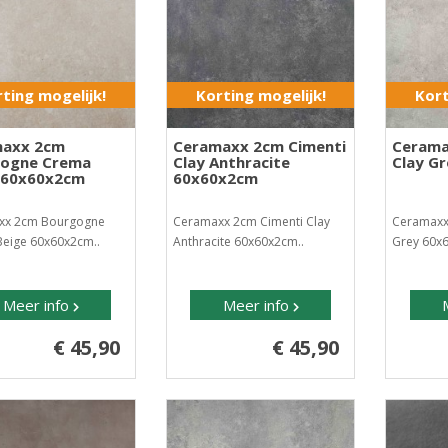
ting mogelijk!
Korting mogelijk!
Kort
axx 2cm
Ceramaxx 2cm Cimenti
Cerama
ogne Crema
Clay Anthracite
Clay G
 60x60x2cm
60x60x2cm
xx 2cm Bourgogne
Ceramaxx 2cm Cimenti Clay
Ceramaxx
eige 60x60x2cm..
Anthracite 60x60x2cm..
Grey 60x
Meer info
Meer info
€ 45,90
€ 45,90