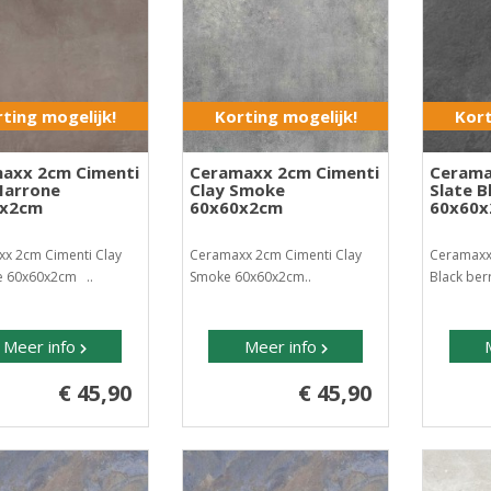
ting mogelijk!
Korting mogelijk!
Kort
axx 2cm Cimenti
Ceramaxx 2cm Cimenti
Cerama
Marrone
Clay Smoke
Slate B
0x2cm
60x60x2cm
60x60
x 2cm Cimenti Clay
Ceramaxx 2cm Cimenti Clay
Ceramaxx
 60x60x2cm ..
Smoke 60x60x2cm..
Black ber
Meer info
Meer info
€ 45,90
€ 45,90