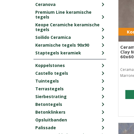
Ceranova
Premium Line keramische
tegels
Keope Ceramiche keramische
tegels
Kor
Soilido Ceramica
Keramische tegels 90x90
Ceram
Clay 
Staptegels keramiek
60x6
Koppelstones
Ceramax
Castello tegels
Marrone
Tuintegels
Terrastegels
Sierbestrating
Betontegels
Betonklinkers
Opsluitbanden
Palissade