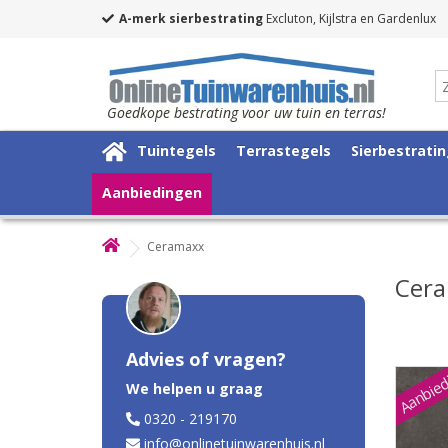
A-merk sierbestrating
Excluton, Kijlstra en Gardenlux
Goedkope bestrating voor uw tuin en terras!
Tuintegels
Terrastegels
Sierbestrati
Aanbiedingen
Ceramaxx
Cer
Advies of vragen?
Aanbied
We helpen u graag
0320 - 219170
info@onlinetuinwarenhuis.nl