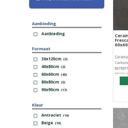
Aanbieding
Aanbieding
Ceram
Fresc
60x6
Formaat
Ceramax
30x120cm
(3)
Carbone
40x80cm
(2)
BETREF
60x60cm
PRODUC
(43)
BESTELL.
80x80cm
(5)
90x90cm
(17)
Kleur
Antraciet
(16)
Beige
(10)