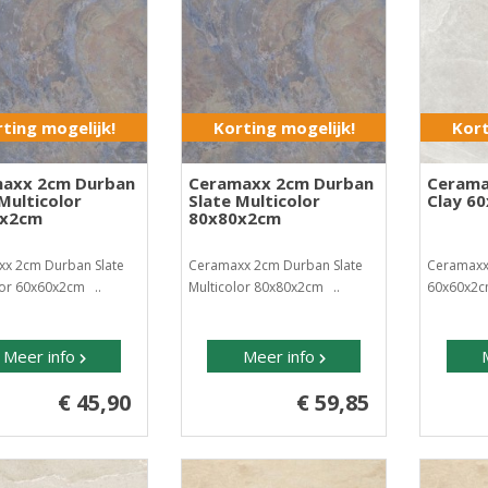
ting mogelijk!
Korting mogelijk!
Kort
axx 2cm Durban
Ceramaxx 2cm Durban
Cerama
Multicolor
Slate Multicolor
Clay 6
0x2cm
80x80x2cm
x 2cm Durban Slate
Ceramaxx 2cm Durban Slate
Ceramaxx
lor 60x60x2cm ..
Multicolor 80x80x2cm ..
60x60x2c
Meer info
Meer info
€ 45,90
€ 59,85