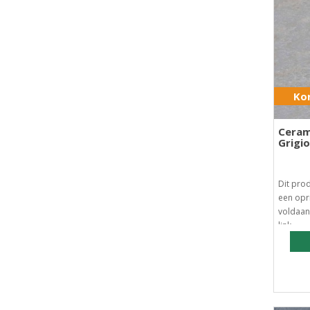
Kor
Ceram
Grigi
Dit prod
een opri
voldaan
link ..