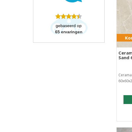
gebaseerd op
65
ervaringen
Kor
Ceram
Sand 
Ceramax
60x60x2