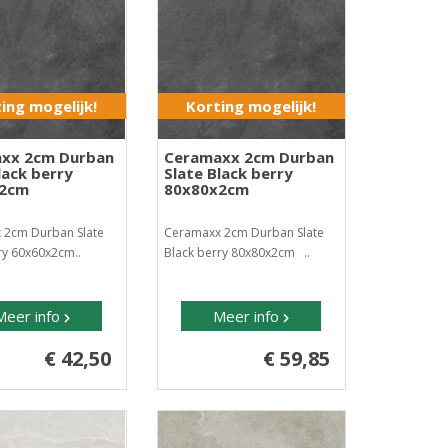
ing mogelijk!
Korting mogelijk!
xx 2cm Durban
Ceramaxx 2cm Durban
lack berry
Slate Black berry
x2cm
80x80x2cm
 2cm Durban Slate
Ceramaxx 2cm Durban Slate
ry 60x60x2cm..
Black berry 80x80x2cm ..
Meer info
Meer info
€ 42,50
€ 59,85