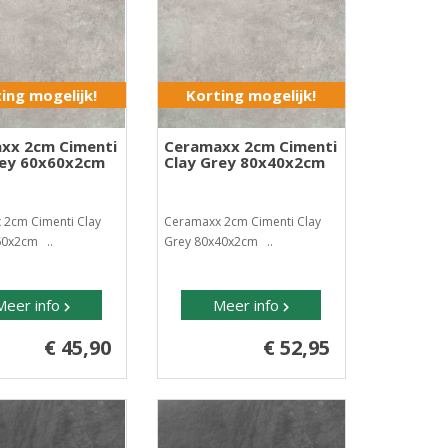
ing mogelijk!
Korting mogelijk!
xx 2cm Cimenti
Ceramaxx 2cm Cimenti
rey 60x60x2cm
Clay Grey 80x40x2cm
 2cm Cimenti Clay
Ceramaxx 2cm Cimenti Clay
60x2cm ..
Grey 80x40x2cm ..
Meer info
Meer info
€ 45,90
€ 52,95