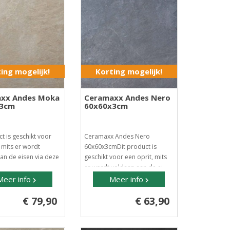
ing mogelijk!
Korting mogelijk!
xx Andes Moka
Ceramaxx Andes Nero
x3cm
60x60x3cm
t is geschikt voor
Ceramaxx Andes Nero
, mits er wordt
60x60x3cmDit product is
an de eisen via deze
geschikt voor een oprit, mits
er wordt voldaan aan de ei..
Meer info
Meer info
€ 79,90
€ 63,90