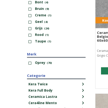
Bont
(4)
Bruin
(9)
Creme
(1)
Kor
Geel
(4)
Grijs
(24)
Ceram
Rood
(1)
Belgio
60x60
Taupe
(1)
Ceramax
Merk
Grigio 
Oprey
(70)
Categorie
Kera Twice
Kera Full Body
Ceramica Lastra
Cera4line Mento