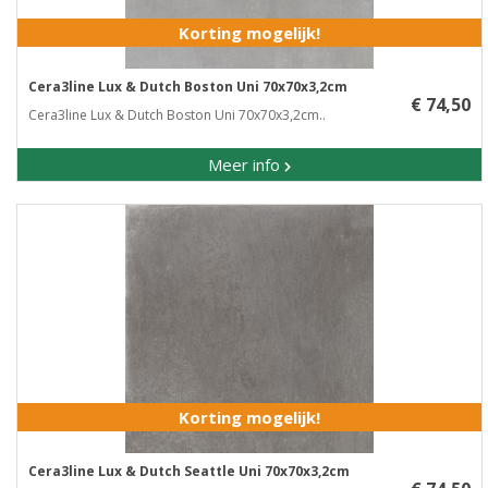
Korting mogelijk!
Cera3line Lux & Dutch Boston Uni 70x70x3,2cm
€ 74,50
Cera3line Lux & Dutch Boston Uni 70x70x3,2cm..
Meer info
Korting mogelijk!
Cera3line Lux & Dutch Seattle Uni 70x70x3,2cm