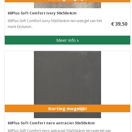
60Plus Soft Comfort ivory 50x50x4cm
60Plus Soft Comfort ivory 50x50x4cm​ terrastegel van het
€ 39,50
merk Excluton..
Meer info
Korting mogelijk!
60Plus Soft Comfort nero antraciet 50x50x4cm
60Plus Soft Comfort nero antraciet 50x50x4cm​ terrastegel van