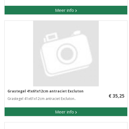
Meer info
Grastegel 41x61x12cm antraciet Excluton
€ 35,25
Grastegel 41x61x12cm antraciet Excluton..
Meer info