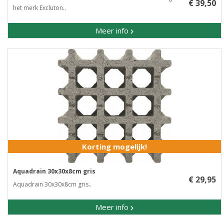
€ 39,50
het merk Excluton..
Meer info
Korting mogelijk!
Aquadrain 30x30x8cm gris
€ 29,95
Aquadrain 30x30x8cm gris..
Meer info