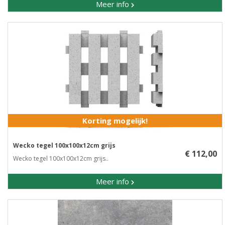
Meer info
Korting mogelijk!
Wecko tegel 100x100x12cm grijs
€ 112,00
Wecko tegel 100x100x12cm grijs..
Meer info