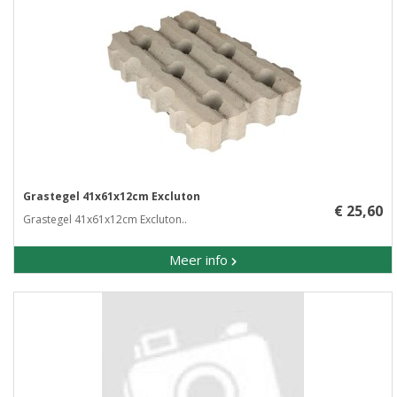
Grastegel 41x61x12cm Excluton
€ 25,60
Grastegel 41x61x12cm Excluton..
Meer info