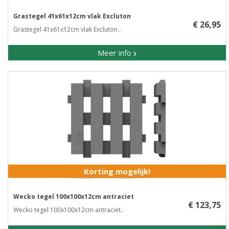
Grastegel 41x61x12cm vlak Excluton
€ 26,95
Grastegel 41x61x12cm vlak Excluton..
Meer info
Korting mogelijk!
Wecko tegel 100x100x12cm antraciet
€ 123,75
Wecko tegel 100x100x12cm antraciet..