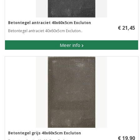
Betontegel antraciet 40x60x5cm Excluton
€ 21,45
Betontegel antraciet 40x60x5cm Excluton..
Meer info
Betontegel grijs 40x60x5cm Excluton
€ 19,90