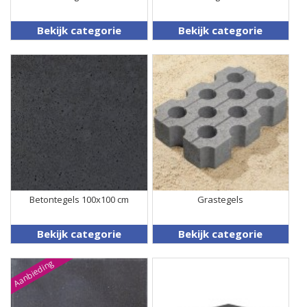
Bekijk categorie
Bekijk categorie
Betontegels 100x100 cm
Grastegels
Bekijk categorie
Bekijk categorie