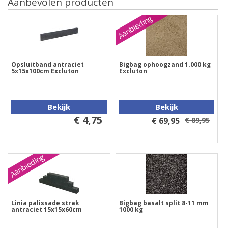
Aanbevolen producten
Aanbieding
Opsluitband antraciet
Bigbag ophoogzand 1.000 kg
5x15x100cm Excluton
Excluton
Bekijk
Bekijk
€ 4,75
€ 69,95
€ 89,95
Aanbieding
Linia palissade strak
Bigbag basalt split 8-11 mm
antraciet 15x15x60cm
1000 kg