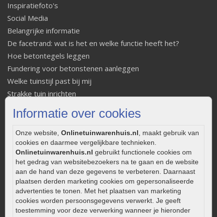
Inspiratiefoto's
Social Media
Belangrijke informatie
De facetrand: wat is het en welke functie heeft het?
Hoe betontegels leggen
Fundering voor betonstenen aanleggen
Welke tuinstijl past bij mij
Strakke tuin inrichten
Legverbanden gebakken bestrating
Informatie over cookies
Onderhoud van gebakken bestrating
Aanlegtips voor gebakken bestrating
Onze website,
Onlinetuinwarenhuis.nl
, maakt gebruik van
cookies en daarmee vergelijkbare technieken.
Zelf een terras aanleggen
Onlinetuinwarenhuis.nl
gebruikt functionele cookies om
Kleine stadstuin inrichten
het gedrag van websitebezoekers na te gaan en de website
0320 – 219170
aan de hand van deze gegevens te verbeteren. Daarnaast
plaatsen derden marketing cookies om gepersonaliseerde
Kaapstanderweg 41
advertenties te tonen. Met het plaatsen van marketing
8243 RB Lelystad
cookies worden persoonsgegevens verwerkt. Je geeft
toestemming voor deze verwerking wanneer je hieronder
info@onlinetuinwarenhuis.nl