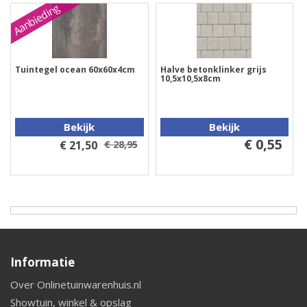
Aanbieding
Tuintegel ocean 60x60x4cm
Halve betonklinker grijs
10,5x10,5x8cm
Bekijk
Bekijk
€ 0,55
€ 21,50
€ 28,95
Informatie
Over Onlinetuinwarenhuis.nl
Showtuin, winkel & opslag