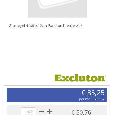
Grastegel 41x61x12cm Excluton lineaire vlak
€ 35,25
per m2
incl BTW
€ 50,76