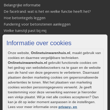
Belangrijke informatie
De facetrand: wat is het en welke functie heeft het?
Hoe betontegels leggen
Fundering voor betonstenen aanleggen
Welke tuinstijl past bij mij
Strakke tuin inrichten
Informatie over cookies
Legverbanden gebakken bestrating
Onderhoud van gebakken bestrating
Onze website,
Onlinetuinwarenhuis.nl
, maakt gebruik van
Aanlegtips voor gebakken bestrating
cookies en daarmee vergelijkbare technieken.
Zelf een terras aanleggen
Onlinetuinwarenhuis.nl
gebruikt functionele cookies om
het gedrag van websitebezoekers na te gaan en de website
Kleine stadstuin inrichten
aan de hand van deze gegevens te verbeteren. Daarnaast
0320 – 219170
plaatsen derden marketing cookies om gepersonaliseerde
advertenties te tonen. Met het plaatsen van marketing
Kaapstanderweg 41
cookies worden persoonsgegevens verwerkt. Je geeft
8243 RB Lelystad
toestemming voor deze verwerking wanneer je hieronder
een vinkje plaatst. Wil je niet alle cookies accepteren? Dan
info@onlinetuinwarenhuis.nl
kan je dit op ieder moment aanpassen in de instellingen.
Routebeschrijving
Lees voor meer informatie onze
privacy- en