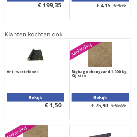
€ 199,35
€ 4,15
€ 4,75
Klanten kochten ook
Aanbieding
Anti-worteldoek
Bigbag ophoogzand 1.000 kg
Kijlstra
Bekijk
Bekijk
€ 1,50
€ 75,90
€ 85,95
Aanbieding