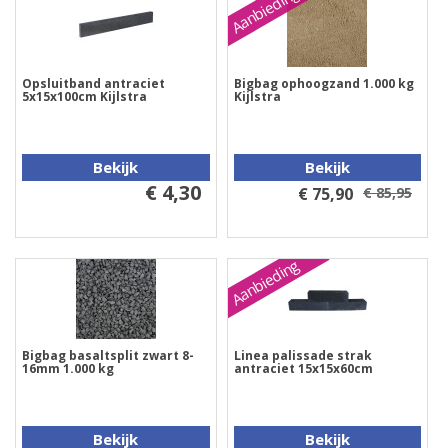
Aanbieding
Opsluitband antraciet
Bigbag ophoogzand 1.000 kg
5x15x100cm Kijlstra
Kijlstra
Bekijk
Bekijk
€ 4,30
€ 75,90
€ 85,95
Aanbieding
Bigbag basaltsplit zwart 8-
Linea palissade strak
16mm 1.000 kg
antraciet 15x15x60cm
Bekijk
Bekijk