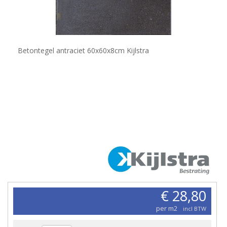
Betontegel antraciet 60x60x8cm Kijlstra
€ 28,80
per m2
incl BTW