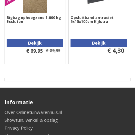
Bigbag ophoogzand 1.000 kg
Opsluitband antraciet
Excluton
5x15x100cm Kijlstra
Bekijk
Bekijk
€ 4,30
€ 69,95
€ 89,95
Informatie
Over Onlinetuinwarenhuis.nl
Showtuin, winkel & opslag
Privacy Policy