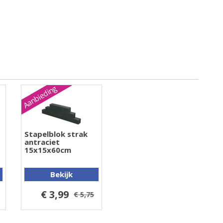
Aanbieding
Stapelblok strak
antraciet
15x15x60cm
Bekijk
€ 3,99
€ 5,75