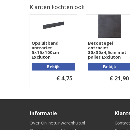
Klanten kochten ook
Opsluitband
Betontegel
antraciet
antraciet
5x15x100cm
30x30x4,5cm met
Excluton
pallet Excluton
Bekijk
Bekijk
€ 4,75
€ 21,90
Informatie
Klant
Over Onlinetuinwarenhuis.nl
Contact