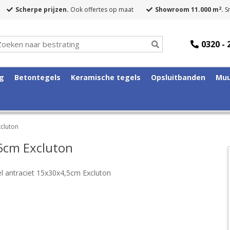
2
Scherpe prijzen.
Ook offertes op maat
Showroom 11.000 m
.
Sn
0320 - 
ng
Betontegels
Keramische tegels
Opsluitbanden
Muu
xcluton
5cm Excluton
l antraciet 15x30x4,5cm Excluton