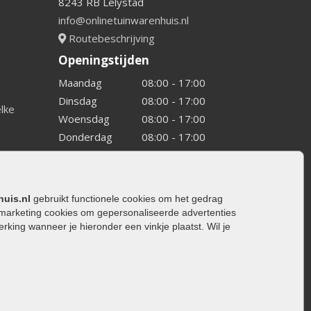
8243 RB Lelystad
info@onlinetuinwarenhuis.nl
Routebeschrijving
Openingstijden
Maandag
08:00 - 17:00
Dinsdag
08:00 - 17:00
elke
Woensdag
08:00 - 17:00
Donderdag
08:00 - 17:00
Vrijdag
08:00 - 17:00
Zaterdag
08:00 - 15.00
Zondag
Gesloten
huis.nl
gebruikt functionele cookies om het gedrag
marketing cookies om gepersonaliseerde advertenties
ing wanneer je hieronder een vinkje plaatst. Wil je
ating
rating
trating