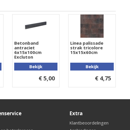
Betonband
Linea palissade
antraciet
strak tricolore
6x15x100cm
15x15x60cm
Excluton
Bekijk
Bekijk
€ 5,00
€ 4,75
enservice
Extra
Klantbeoordelingen