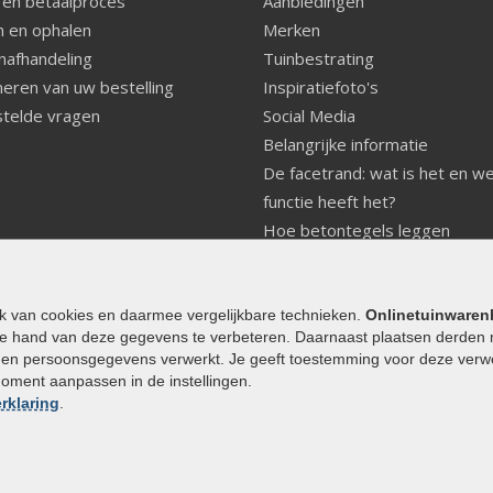
 en betaalproces
Aanbiedingen
 en ophalen
Merken
nafhandeling
Tuinbestrating
eren van uw bestelling
Inspiratiefoto's
telde vragen
Social Media
Belangrijke informatie
De facetrand: wat is het en w
functie heeft het?
Hoe betontegels leggen
Fundering voor betonstenen
aanleggen
Welke tuinstijl past bij mij
ik van cookies en daarmee vergelijkbare technieken.
Onlinetuinwaren
e hand van deze gegevens te verbeteren. Daarnaast plaatsen derden 
Strakke tuin inrichten
den persoonsgegevens verwerkt. Je geeft toestemming voor deze verwerk
Legverbanden gebakken bestr
moment aanpassen in de instellingen.
Onderhoud van gebakken best
rklaring
.
Aanlegtips voor gebakken bes
Zelf een terras aanleggen
Kleine stadstuin inrichten