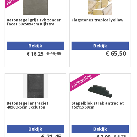
Betontegel grijs zvk zonder
Flagstones tropical yellow
facet 50x50x4cm Kijlstra
Bekijk
Bekijk
€ 65,50
€ 16,25
€ 19,95
Aanbieding
Betontegel antraciet
Stapelblok strak antraciet
40x60x5cm Excluton
15x15x60cm
Bekijk
Bekijk
€ 21,45
€ 5,75