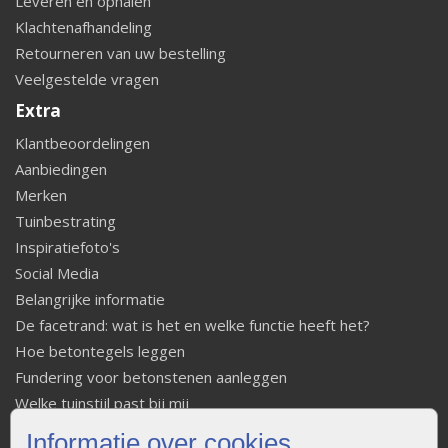
Leveren en ophalen
Klachtenafhandeling
Retourneren van uw bestelling
Veelgestelde vragen
Extra
Klantbeoordelingen
Aanbiedingen
Merken
Tuinbestrating
Inspiratiefoto's
Social Media
Belangrijke informatie
De facetrand: wat is het en welke functie heeft het?
Hoe betontegels leggen
Fundering voor betonstenen aanleggen
Welke tuinstijl past bij mij
Strakke tuin inrichten
Informatie over cookies