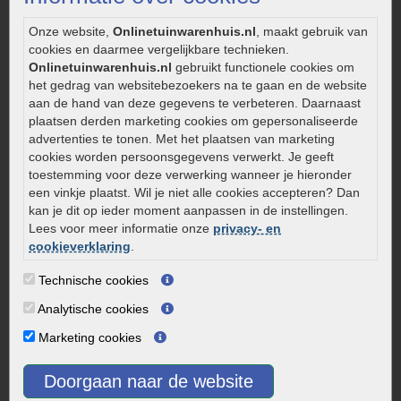
Legverbanden gebakken bestrating
Onderhoud van gebakken bestrating
Onze website,
Onlinetuinwarenhuis.nl
, maakt gebruik van
cookies en daarmee vergelijkbare technieken.
Aanlegtips voor gebakken bestrating
Onlinetuinwarenhuis.nl
gebruikt functionele cookies om
Zelf een terras aanleggen
het gedrag van websitebezoekers na te gaan en de website
Kleine stadstuin inrichten
aan de hand van deze gegevens te verbeteren. Daarnaast
plaatsen derden marketing cookies om gepersonaliseerde
0320 – 219170
advertenties te tonen. Met het plaatsen van marketing
cookies worden persoonsgegevens verwerkt. Je geeft
Kaapstanderweg 41
toestemming voor deze verwerking wanneer je hieronder
8243 RB Lelystad
een vinkje plaatst. Wil je niet alle cookies accepteren? Dan
info@onlinetuinwarenhuis.nl
kan je dit op ieder moment aanpassen in de instellingen.
Routebeschrijving
Lees voor meer informatie onze
privacy- en
cookieverklaring
.
Openingstijden
Technische cookies
Maandag
08:00 - 17:00
Dinsdag
08:00 - 17:00
Analytische cookies
Woensdag
08:00 - 17:00
Marketing cookies
Donderdag
08:00 - 17:00
Vrijdag
08:00 - 17:00
Doorgaan naar de website