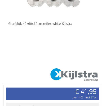
Grasblok 40x60x12cm reflex white Kijlstra
€ 41,95
per m2
incl BTW