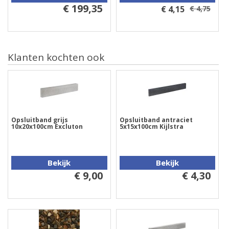
€ 199,35
€ 4,15
€ 4,75
Klanten kochten ook
Opsluitband grijs
Opsluitband antraciet
10x20x100cm Excluton
5x15x100cm Kijlstra
Bekijk
Bekijk
€ 9,00
€ 4,30