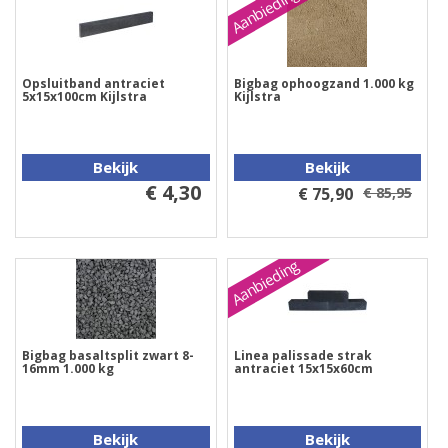
Aanbieding
Opsluitband antraciet
Bigbag ophoogzand 1.000 kg
5x15x100cm Kijlstra
Kijlstra
Bekijk
Bekijk
€ 4,30
€ 75,90
€ 85,95
Aanbieding
Bigbag basaltsplit zwart 8-
Linea palissade strak
16mm 1.000 kg
antraciet 15x15x60cm
Bekijk
Bekijk