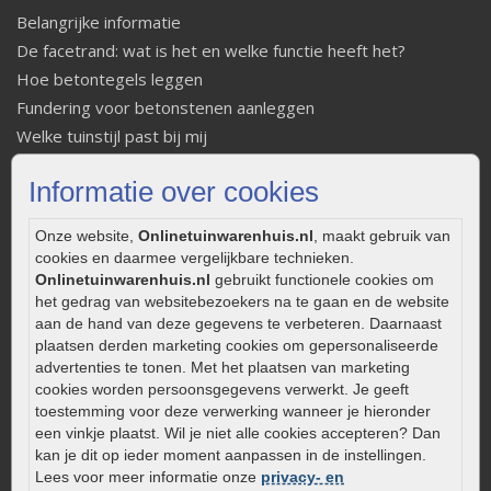
Belangrijke informatie
De facetrand: wat is het en welke functie heeft het?
Hoe betontegels leggen
Fundering voor betonstenen aanleggen
Welke tuinstijl past bij mij
Strakke tuin inrichten
Informatie over cookies
Legverbanden gebakken bestrating
Onderhoud van gebakken bestrating
Onze website,
Onlinetuinwarenhuis.nl
, maakt gebruik van
Aanlegtips voor gebakken bestrating
cookies en daarmee vergelijkbare technieken.
Zelf een terras aanleggen
Onlinetuinwarenhuis.nl
gebruikt functionele cookies om
het gedrag van websitebezoekers na te gaan en de website
Kleine stadstuin inrichten
aan de hand van deze gegevens te verbeteren. Daarnaast
0320 – 219170
plaatsen derden marketing cookies om gepersonaliseerde
advertenties te tonen. Met het plaatsen van marketing
Kaapstanderweg 41
cookies worden persoonsgegevens verwerkt. Je geeft
8243 RB Lelystad
toestemming voor deze verwerking wanneer je hieronder
een vinkje plaatst. Wil je niet alle cookies accepteren? Dan
info@onlinetuinwarenhuis.nl
kan je dit op ieder moment aanpassen in de instellingen.
Routebeschrijving
Lees voor meer informatie onze
privacy- en