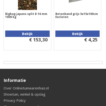
Bigbag japans split 8-16 mm
Betonband grijs 5x15x100cm
1000 kg
Excluton
Bekijk
Bekijk
€ 153,30
€ 4,25
Informatie
Over Onlinetuinwarenhuis.nl
Showtuin, winkel & opslag
Privacy Policy