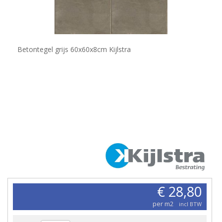
Betontegel grijs 60x60x8cm Kijlstra
€ 28,80
per m2
incl BTW