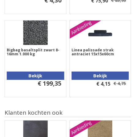
€ 4,30
€ 75,90
€ 85,95
Aanbieding
Bigbag basaltsplit zwart 8-
Linea palissade strak
16mm 1.000 kg
antraciet 15x15x60cm
Bekijk
Bekijk
€ 199,35
€ 4,15
€ 4,75
Klanten kochten ook
Aanbieding