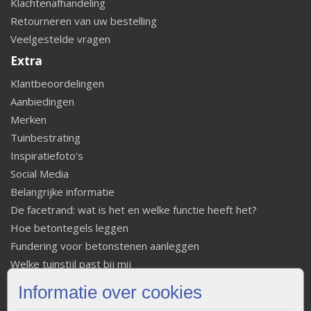
Klachtenafhandeling
Retourneren van uw bestelling
Veelgestelde vragen
Extra
Klantbeoordelingen
Aanbiedingen
Merken
Tuinbestrating
Inspiratiefoto's
Social Media
Belangrijke informatie
De facetrand: wat is het en welke functie heeft het?
Hoe betontegels leggen
Fundering voor betonstenen aanleggen
Welke tuinstijl past bij mij
Strakke tuin inrichten
Informatie over cookies
Legverbanden gebakken bestrating