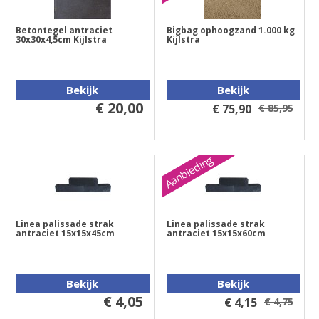
Betontegel antraciet
Bigbag ophoogzand 1.000 kg
30x30x4,5cm Kijlstra
Kijlstra
Bekijk
Bekijk
€ 20,00
€ 75,90
€ 85,95
Aanbieding
Linea palissade strak
Linea palissade strak
antraciet 15x15x45cm
antraciet 15x15x60cm
Bekijk
Bekijk
€ 4,05
€ 4,15
€ 4,75