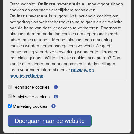
Onderhoud van gebakken bestrating
Onze website,
Onlinetuinwarenhuis.nl
, maakt gebruik van
cookies en daarmee vergelijkbare technieken.
Aanlegtips voor gebakken bestrating
Onlinetuinwarenhuis.nl
gebruikt functionele cookies om
Zelf een terras aanleggen
het gedrag van websitebezoekers na te gaan en de website
Kleine stadstuin inrichten
aan de hand van deze gegevens te verbeteren. Daarnaast
plaatsen derden marketing cookies om gepersonaliseerde
0320 – 219170
advertenties te tonen. Met het plaatsen van marketing
Kaapstanderweg 41
cookies worden persoonsgegevens verwerkt. Je geeft
toestemming voor deze verwerking wanneer je hieronder
8243 RB Lelystad
een vinkje plaatst. Wil je niet alle cookies accepteren? Dan
info@onlinetuinwarenhuis.nl
kan je dit op ieder moment aanpassen in de instellingen.
Routebeschrijving
Lees voor meer informatie onze
privacy- en
cookieverklaring
.
Openingstijden
Technische cookies
Maandag
08:00 - 17:00
Dinsdag
08:00 - 17:00
Analytische cookies
Woensdag
08:00 - 17:00
Marketing cookies
Donderdag
08:00 - 17:00
Vrijdag
08:00 - 17:00
Doorgaan naar de website
Zaterdag
08:00 - 15.00