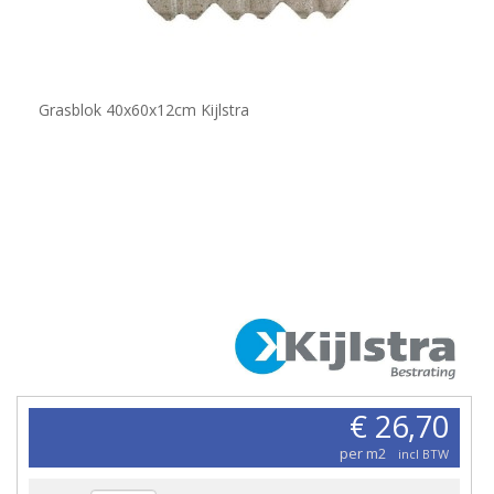
Grasblok 40x60x12cm Kijlstra
€ 26,70
per m2
incl BTW