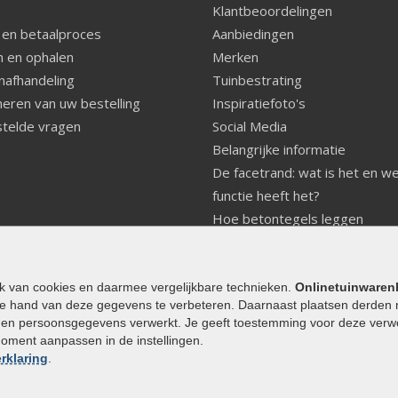
Klantbeoordelingen
 en betaalproces
Aanbiedingen
 en ophalen
Merken
nafhandeling
Tuinbestrating
eren van uw bestelling
Inspiratiefoto's
telde vragen
Social Media
Belangrijke informatie
De facetrand: wat is het en w
functie heeft het?
Hoe betontegels leggen
Fundering voor betonstenen
aanleggen
Welke tuinstijl past bij mij
ik van cookies en daarmee vergelijkbare technieken.
Onlinetuinwaren
e hand van deze gegevens te verbeteren. Daarnaast plaatsen derden 
Strakke tuin inrichten
den persoonsgegevens verwerkt. Je geeft toestemming voor deze verwerk
Legverbanden gebakken bestr
moment aanpassen in de instellingen.
Onderhoud van gebakken best
rklaring
.
Aanlegtips voor gebakken bes