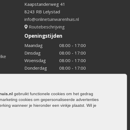
Kaapstanderweg 41
8243 RB Lelystad
info@onlinetuinwarenhuis.nl
Routebeschrijving
Openingstijden
Maandag
08:00 - 17:00
Dinsdag
08:00 - 17:00
elke
Woensdag
08:00 - 17:00
Donderdag
08:00 - 17:00
Vrijdag
08:00 - 17:00
Zaterdag
08:00 - 15.00
Zondag
Gesloten
huis.nl
gebruikt functionele cookies om het gedrag
marketing cookies om gepersonaliseerde advertenties
ing wanneer je hieronder een vinkje plaatst. Wil je
ating
rating
trating