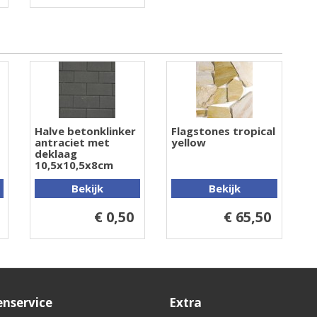
Halve betonklinker
Flagstones tropical
antraciet met
yellow
deklaag
10,5x10,5x8cm
Bekijk
Bekijk
€ 0,50
€ 65,50
enservice
Extra