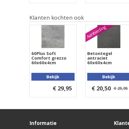
Klanten kochten ook
Aanbieding
60Plus Soft
Betontegel
Comfort grezzo
antraciet
60x60x4cm
60x60x4cm
Bekijk
Bekijk
€ 29,95
€ 20,50
€ 25,95
Informatie
Klant