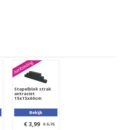
Aanbieding
Stapelblok strak
antraciet
15x15x60cm
Bekijk
€ 3,99
€ 5,75