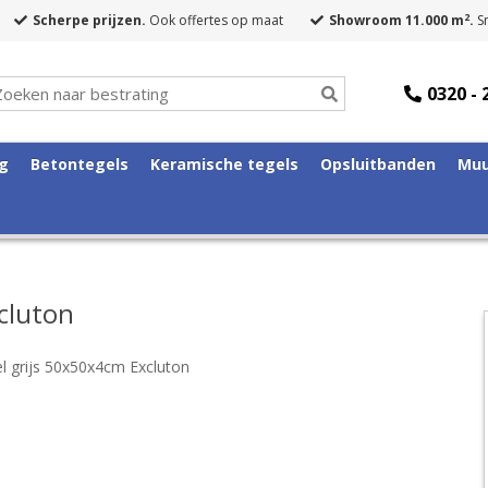
2
Scherpe prijzen.
Ook offertes op maat
Showroom 11.000 m
.
Sn
0320 - 
ng
Betontegels
Keramische tegels
Opsluitbanden
Muu
cluton
l grijs 50x50x4cm Excluton