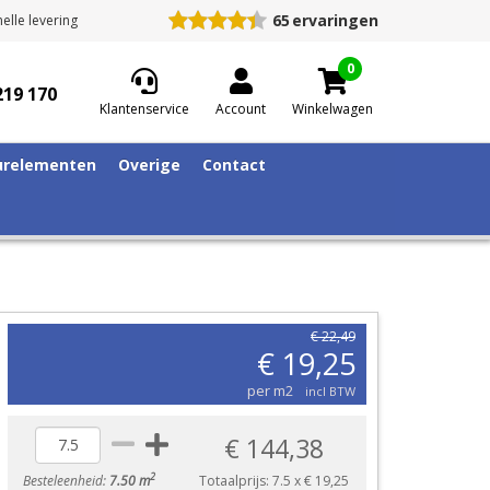
65
ervaringen
elle levering
0
219 170
Klantenservice
Account
Winkelwagen
relementen
Overige
Contact
€ 22,49
€ 19,25
per m2
incl BTW
€ 144,38
2
Besteleenheid:
7.50 m
Totaalprijs:
7.5
x
€ 19,25