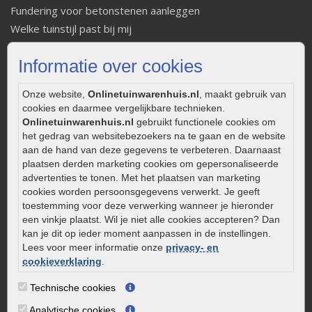
Fundering voor betonstenen aanleggen
Welke tuinstijl past bij mij
Strakke tuin inrichten
Informatie over cookies
Legverbanden gebakken bestrating
Onderhoud van gebakken bestrating
Onze website,
Onlinetuinwarenhuis.nl
, maakt gebruik van
Aanlegtips voor gebakken bestrating
cookies en daarmee vergelijkbare technieken.
Zelf een terras aanleggen
Onlinetuinwarenhuis.nl
gebruikt functionele cookies om
Kleine stadstuin inrichten
het gedrag van websitebezoekers na te gaan en de website
aan de hand van deze gegevens te verbeteren. Daarnaast
0320 – 219170
plaatsen derden marketing cookies om gepersonaliseerde
advertenties te tonen. Met het plaatsen van marketing
Kaapstanderweg 41
cookies worden persoonsgegevens verwerkt. Je geeft
8243 RB Lelystad
toestemming voor deze verwerking wanneer je hieronder
info@onlinetuinwarenhuis.nl
een vinkje plaatst. Wil je niet alle cookies accepteren? Dan
kan je dit op ieder moment aanpassen in de instellingen.
Routebeschrijving
Lees voor meer informatie onze
privacy- en
Openingstijden
cookieverklaring
.
Maandag
08:00 - 17:00
Technische cookies
Dinsdag
08:00 - 17:00
Analytische cookies