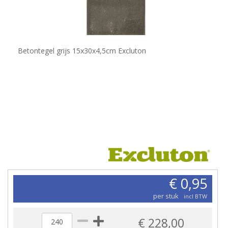
Betontegel grijs 15x30x4,5cm Excluton
€ 0,95
per stuk
incl BTW
€ 228,00