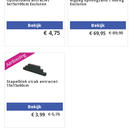
Opsluitband antraciet
Bigbag ophoogzand 1.000 kg
5x15x100cm Excluton
Excluton
Bekijk
Bekijk
€ 4,75
€ 69,95
€ 89,95
Aanbieding
Stapelblok strak antraciet
15x15x60cm
Bekijk
€ 3,99
€ 5,75