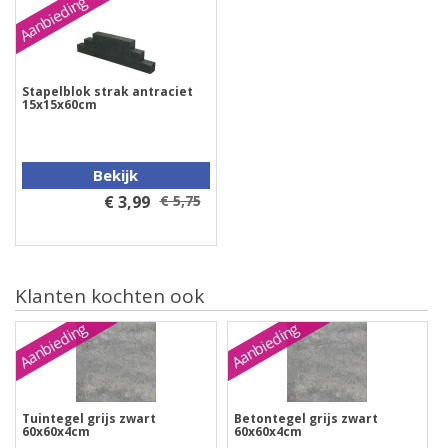
Aanbieding
Stapelblok strak antraciet
15x15x60cm
Bekijk
€ 3,99
€ 5,75
Klanten kochten ook
Aanbieding
Aanbieding
Tuintegel grijs zwart
Betontegel grijs zwart
60x60x4cm
60x60x4cm