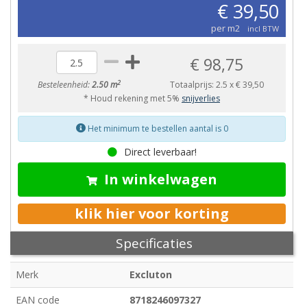
€ 39,50
per m2
incl BTW
€ 98,75
2
Besteleenheid:
2.50 m
Totaalprijs:
2.5
x
€ 39,50
* Houd rekening met 5%
snijverlies
Het minimum te bestellen aantal is 0
Direct leverbaar!
In winkelwagen
klik hier voor korting
Specificaties
Merk
Excluton
EAN code
8718246097327