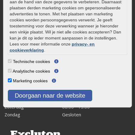
aan de hand van deze gegevens te verbeteren. Daarnaast
Kleine stadstuin inrichten
plaatsen derden marketing cookies om gepersonaliseerde
advertenties te tonen. Met het plaatsen van marketing
0320 – 219170
cookies worden persoonsgegevens verwerkt. Je geeft
Kaapstanderweg 41
toestemming voor deze verwerking wanneer je hieronder
een vinkje plaatst. Wil je niet alle cookies accepteren? Dan
8243 RB Lelystad
kan je dit op ieder moment aanpassen in de instellingen.
info@onlinetuinwarenhuis.nl
Lees voor meer informatie onze
privacy- en
Routebeschrijving
cookieverklaring
.
Openingstijden
Technische cookies
Maandag
08:00 - 17:00
Analytische cookies
Dinsdag
08:00 - 17:00
Marketing cookies
Woensdag
08:00 - 17:00
Donderdag
08:00 - 17:00
Doorgaan naar de website
Vrijdag
08:00 - 17:00
Zaterdag
08:00 - 15.00
Zondag
Gesloten