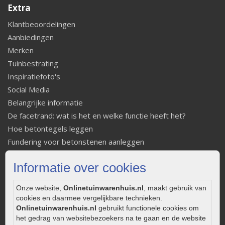
Extra
Klantbeoordelingen
Aanbiedingen
Merken
Tuinbestrating
Inspiratiefoto's
Social Media
Belangrijke informatie
De facetrand: wat is het en welke functie heeft het?
Hoe betontegels leggen
Fundering voor betonstenen aanleggen
Welke tuinstijl past bij mij
Informatie over cookies
Strakke tuin inrichten
Legverbanden gebakken bestrating
Onze website,
Onlinetuinwarenhuis.nl
, maakt gebruik van
Onderhoud van gebakken bestrating
cookies en daarmee vergelijkbare technieken.
Aanlegtips voor gebakken bestrating
Onlinetuinwarenhuis.nl
gebruikt functionele cookies om
het gedrag van websitebezoekers na te gaan en de website
Zelf een terras aanleggen