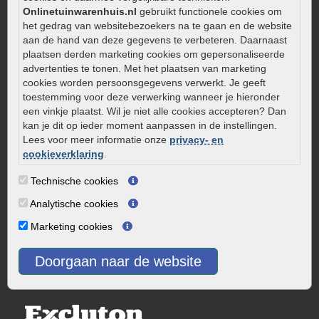
Kleine stadstuin inrichten
Onlinetuinwarenhuis.nl
gebruikt functionele cookies om
het gedrag van websitebezoekers na te gaan en de website
0320 – 219170
aan de hand van deze gegevens te verbeteren. Daarnaast
plaatsen derden marketing cookies om gepersonaliseerde
Kaapstanderweg 41
advertenties te tonen. Met het plaatsen van marketing
8243 RB Lelystad
cookies worden persoonsgegevens verwerkt. Je geeft
info@onlinetuinwarenhuis.nl
toestemming voor deze verwerking wanneer je hieronder
Routebeschrijving
een vinkje plaatst. Wil je niet alle cookies accepteren? Dan
kan je dit op ieder moment aanpassen in de instellingen.
Openingstijden
Lees voor meer informatie onze
privacy- en
cookieverklaring
.
Maandag
08:00 - 17:00
Dinsdag
08:00 - 17:00
Technische cookies
Woensdag
08:00 - 17:00
Analytische cookies
Donderdag
08:00 - 17:00
Marketing cookies
Vrijdag
08:00 - 17:00
Zaterdag
08:00 - 15.00
Doorgaan naar de website
Zondag
Gesloten