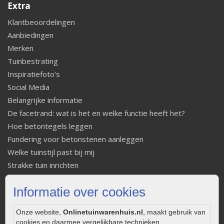
Extra
Klantbeoordelingen
Aanbiedingen
Merken
Tuinbestrating
Inspiratiefoto's
Social Media
Belangrijke informatie
De facetrand: wat is het en welke functie heeft het?
Hoe betontegels leggen
Fundering voor betonstenen aanleggen
Welke tuinstijl past bij mij
Strakke tuin inrichten
Legverbanden gebakken bestrating
Informatie over cookies
Onderhoud van gebakken bestrating
Aanlegtips voor gebakken bestrating
Onze website,
Onlinetuinwarenhuis.nl
, maakt gebruik van
Zelf een terras aanleggen
cookies en daarmee vergelijkbare technieken.