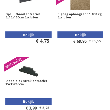
Opsluitband antraciet
Bigbag ophoogzand 1.000 kg
5x15x100cm Excluton
Excluton
Bekijk
Bekijk
€ 4,75
€ 69,95
€ 89,95
Aanbieding
Stapelblok strak antraciet
15x15x60cm
Bekijk
€ 3,99
€ 5,75