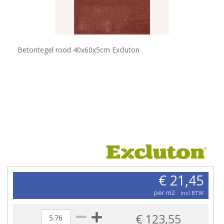
Betontegel rood 40x60x5cm Excluton
€ 21,45
per m2
incl BTW
€ 123,55