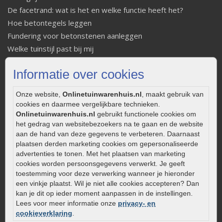
De facetrand: wat is het en welke functie heeft het?
Hoe betontegels leggen
Fundering voor betonstenen aanleggen
Welke tuinstijl past bij mij
Strakke tuin inrichten
Informatie over cookies
Legverbanden gebakken bestrating
Onderhoud van gebakken bestrating
Onze website,
Onlinetuinwarenhuis.nl
, maakt gebruik van
Aanlegtips voor gebakken bestrating
cookies en daarmee vergelijkbare technieken.
Zelf een terras aanleggen
Onlinetuinwarenhuis.nl
gebruikt functionele cookies om
het gedrag van websitebezoekers na te gaan en de website
Kleine stadstuin inrichten
aan de hand van deze gegevens te verbeteren. Daarnaast
0320 – 219170
plaatsen derden marketing cookies om gepersonaliseerde
advertenties te tonen. Met het plaatsen van marketing
Kaapstanderweg 41
cookies worden persoonsgegevens verwerkt. Je geeft
8243 RB Lelystad
toestemming voor deze verwerking wanneer je hieronder
een vinkje plaatst. Wil je niet alle cookies accepteren? Dan
info@onlinetuinwarenhuis.nl
kan je dit op ieder moment aanpassen in de instellingen.
Routebeschrijving
Lees voor meer informatie onze
privacy- en
Openingstijden
cookieverklaring
.