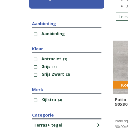
B
Lees
Aanbieding
Aanbieding
Kleur
Antraciet
(1)
Grijs
(1)
Grijs Zwart
(2)
Kor
Merk
Patio
Kijlstra
(4)
90x9
Categorie
Patio s
Terras+ tegel
90x90x6