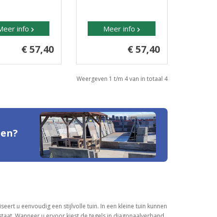
Meer info
Meer info
€ 57,40
€ 57,40
Weergeven 1 t/m 4 van in totaal 4
den?
eert u eenvoudig een stijlvolle tuin. In een kleine tuin kunnen
tstaat. Wanneer u ervoor kiest de tegels in diagonaalverband