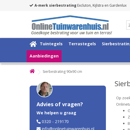
A-merk sierbestrating
Excluton, Kijlstra en Gardenlux
Goedkope bestrating voor uw tuin en terras!
Tuintegels
Terrastegels
Sierbestrati
Aanbiedingen
Sierbestrating 90x90 cm
Sier
Op zoek 
Advies of vragen?
Onlinet
G
We helpen u graag
Z
0320 - 219170
B
info@onlinetuinwarenhuis.nl
B