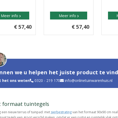
Meer info
Meer info
€ 57,40
€ 57,40
nnen we u helpen het juiste product te vin
t het ons weten
0320 - 219 170
info@onlinetuinwarenhuis.nl
 formaat tuintegels
 een nieuw terras of tuinpad: met
sierbestrating
van het formaat 90x90 cm realis
aat tegels een groot verschil maken, omdat er een rustig en ruimtelijk vlak on