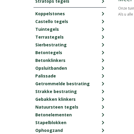
Stratops tegels
Onze tuin
Koppelstones
Als u all
Castello tegels
Tuintegels
Terrastegels
Sierbestrating
Betontegels
Betonklinkers
Opsluitbanden
Palissade
Getrommelde bestrating
Strakke bestrating
Gebakken klinkers
Natuursteen tegels
Betonelementen
Stapelblokken
Ophoogzand