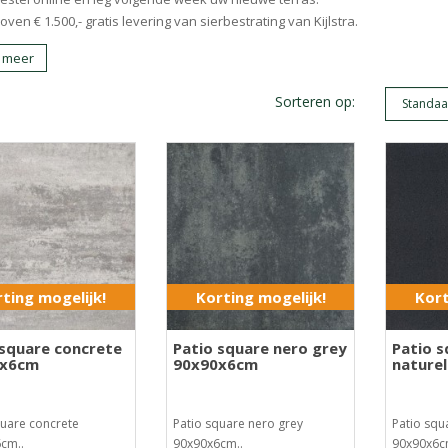
oven € 1.500,- gratis levering van sierbestrating van Kijlstra.
 meer
Sorteren op:
ting mogelijk!
Korting mogelijk!
Kort
 square concrete
Patio square nero grey
Patio 
0x6cm
90x90x6cm
nature
quare concrete
Patio square nero grey
Patio squ
cm..
90x90x6cm..
90x90x6c