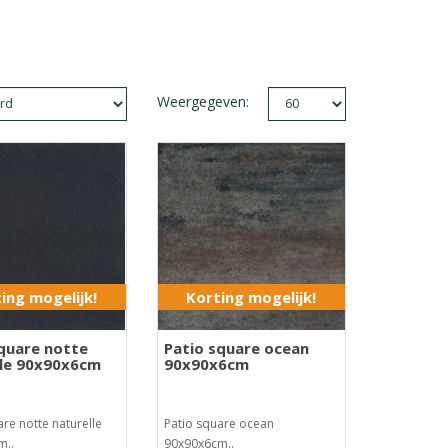
Weergegeven:
ing mogelijk!
Korting mogelijk!
square notte
Patio square ocean
lle 90x90x6cm
90x90x6cm
are notte naturelle
Patio square ocean
m..
90x90x6cm..