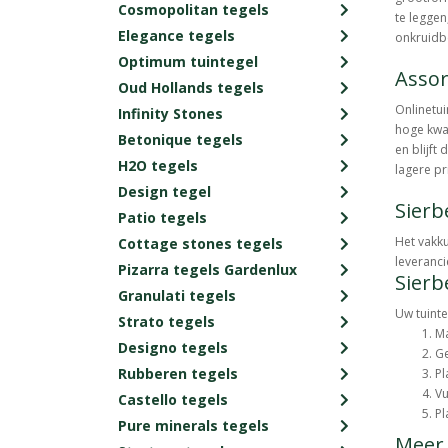
Cosmopolitan tegels
te leggen
Elegance tegels
onkruidbe
Optimum tuintegel
Assor
Oud Hollands tegels
Onlinetui
Infinity Stones
hoge kwal
Betonique tegels
en blijft
H2O tegels
lagere pr
Design tegel
Sierb
Patio tegels
Het vakku
Cottage stones tegels
leveranci
Pizarra tegels Gardenlux
Sierb
Granulati tegels
Uw tuinte
Strato tegels
Ma
Designo tegels
Ge
Rubberen tegels
Pl
Vu
Castello tegels
Pl
Pure minerals tegels
Meer 