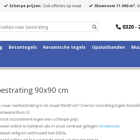
2
Scherpe prijzen.
Ook offertes op maat
Showroom 11.000 m
.
Sn
0320 - 
ng
Betontegels
Keramische tegels
Opsluitbanden
Muu
bestrating 90x90 cm
naar sierbestrating in de maat 90x90 cm? Snel en voordelig tegels bestelle
uinwarenhuis.nl.
root assortiment tegen een scherpe prijs.
owel online te bekijken als in onze centraal gelegen
showroom
.
etaal veilig en vertrouwd met iDEAL.
estel online en leg volgende week uw nieuwe terras.