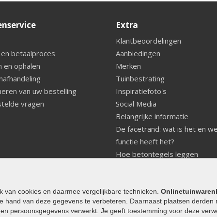
enservice
Extra
Klantbeoordelingen
 en betaalproces
Aanbiedingen
 en ophalen
Merken
nafhandeling
Tuinbestrating
eren van uw bestelling
Inspiratiefoto's
telde vragen
Social Media
Belangrijke informatie
De facetrand: wat is het en w
functie heeft het?
Hoe betontegels leggen
Fundering voor betonstenen
aanleggen
Welke tuinstijl past bij mij
ik van cookies en daarmee vergelijkbare technieken.
Onlinetuinwaren
e hand van deze gegevens te verbeteren. Daarnaast plaatsen derden 
Strakke tuin inrichten
den persoonsgegevens verwerkt. Je geeft toestemming voor deze verwerk
Legverbanden gebakken bestr