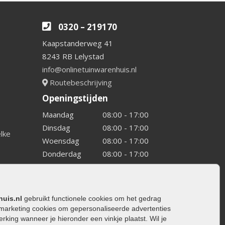
0320 – 219170
Kaapstanderweg 41
8243 RB Lelystad
info@onlinetuinwarenhuis.nl
Routebeschrijving
Openingstijden
Maandag
08:00 - 17:00
Dinsdag
08:00 - 17:00
elke
Woensdag
08:00 - 17:00
Donderdag
08:00 - 17:00
Vrijdag
08:00 - 17:00
Zaterdag
08:00 - 15.00
Zondag
Gesloten
huis.nl
gebruikt functionele cookies om het gedrag
marketing cookies om gepersonaliseerde advertenties
ing wanneer je hieronder een vinkje plaatst. Wil je
ating