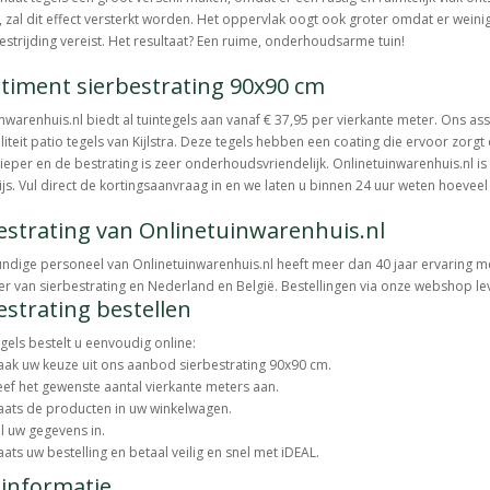
, zal dit effect versterkt worden. Het oppervlak oogt ook groter omdat er weini
strijding vereist. Het resultaat? Een ruime, onderhoudsarme tuin!
timent sierbestrating 90x90 cm
nwarenhuis.nl biedt al tuintegels aan vanaf € 37,95 per vierkante meter. Ons a
iteit patio tegels van Kijlstra. Deze tegels hebben een coating die ervoor zorgt 
 dieper en de bestrating is zeer onderhoudsvriendelijk. Onlinetuinwarenhuis.nl is
ijs. Vul direct de kortingsaanvraag in en we laten u binnen 24 uur weten hoeveel
estrating van Onlinetuinwarenhuis.nl
ndige personeel van Onlinetuinwarenhuis.nl heeft meer dan 40 jaar ervaring m
er van sierbestrating en Nederland en België. Bestellingen via onze webshop l
estrating bestellen
gels bestelt u eenvoudig online:
ak uw keuze uit ons aanbod sierbestrating 90x90 cm.
ef het gewenste aantal vierkante meters aan.
aats de producten in uw winkelwagen.
l uw gegevens in.
aats uw bestelling en betaal veilig en snel met iDEAL.
informatie