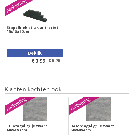
Aanbieding
Stapelblok strak antraciet
15x15x60cm
Bekijk
€ 3,99
€ 5,75
Klanten kochten ook
Aanbieding
Aanbieding
Tuintegel grijs zwart
Betontegel grijs zwart
60x60x4cm
60x60x4cm