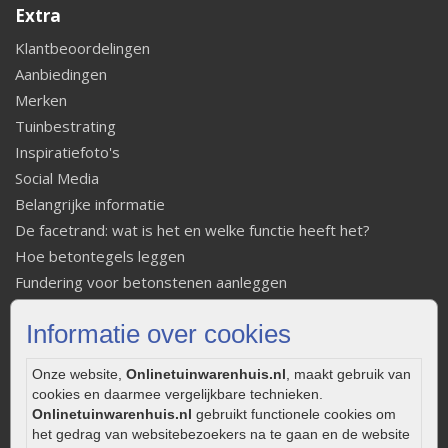
Extra
Klantbeoordelingen
Aanbiedingen
Merken
Tuinbestrating
Inspiratiefoto's
Social Media
Belangrijke informatie
De facetrand: wat is het en welke functie heeft het?
Hoe betontegels leggen
Fundering voor betonstenen aanleggen
Welke tuinstijl past bij mij
Informatie over cookies
Strakke tuin inrichten
Legverbanden gebakken bestrating
Onze website,
Onlinetuinwarenhuis.nl
, maakt gebruik van
Onderhoud van gebakken bestrating
cookies en daarmee vergelijkbare technieken.
Aanlegtips voor gebakken bestrating
Onlinetuinwarenhuis.nl
gebruikt functionele cookies om
het gedrag van websitebezoekers na te gaan en de website
Zelf een terras aanleggen