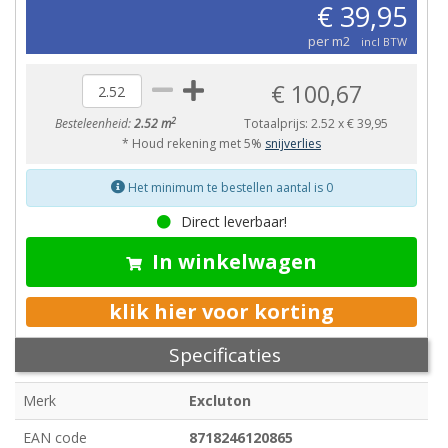
€ 39,95
per m2
incl BTW
€ 100,67
2
Besteleenheid:
2.52 m
Totaalprijs:
2.52
x
€ 39,95
* Houd rekening met 5%
snijverlies
Het minimum te bestellen aantal is 0
Direct leverbaar!
In winkelwagen
klik hier voor korting
Specificaties
Merk
Excluton
EAN code
8718246120865