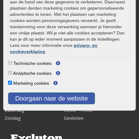
aan de hand van deze gegevens te verbeteren. Daarnaast
Kleine stadstuin inrichten
plaatsen derden marketing cookies om gepersonaliseerde
advertenties te tonen. Met het plaatsen van marketing
0320 – 219170
cookies worden persoonsgegevens verwerkt. Je geeft
Kaapstanderweg 41
toestemming voor deze verwerking wanneer je hieronder
een vinkje plaatst. Wil je niet alle cookies accepteren? Dan
8243 RB Lelystad
kan je dit op ieder moment aanpassen in de instellingen.
info@onlinetuinwarenhuis.nl
Lees voor meer informatie onze
privacy- en
Routebeschrijving
cookieverklaring
.
Openingstijden
Technische cookies
Maandag
08:00 - 17:00
Analytische cookies
Dinsdag
08:00 - 17:00
Marketing cookies
Woensdag
08:00 - 17:00
Donderdag
08:00 - 17:00
Doorgaan naar de website
Vrijdag
08:00 - 17:00
Zaterdag
08:00 - 15.00
Zondag
Gesloten