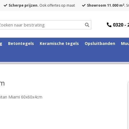
2
Scherpe prijzen.
Ook offertes op maat
Showroom 11.000 m
.
Sn
0320 - 
ng
Betontegels
Keramische tegels
Opsluitbanden
Muu
cm
itan Miami 60x60x4cm