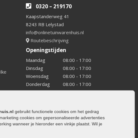
0320 – 219170
Kaapstanderweg 41
8243 RB Lelystad
info@onlinetuinwarenhuis.nl
Routebeschrijving
Openingstijden
Maandag
08:00 - 17:00
Dinsdag
08:00 - 17:00
elke
Woensdag
08:00 - 17:00
Donderdag
08:00 - 17:00
Vrijdag
08:00 - 17:00
Zaterdag
08:00 - 15.00
Zondag
Gesloten
huis.nl
gebruikt functionele cookies om het gedrag
marketing cookies om gepersonaliseerde advertenties
ing wanneer je hieronder een vinkje plaatst. Wil je
ating
rating