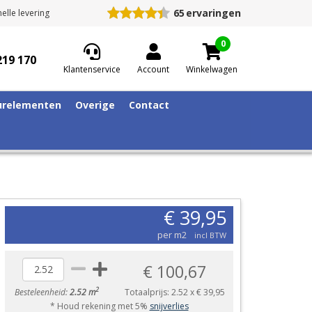
65
ervaringen
elle levering
0
219 170
Klantenservice
Account
Winkelwagen
relementen
Overige
Contact
€ 39,95
per m2
incl BTW
€ 100,67
2
Besteleenheid:
2.52 m
Totaalprijs:
2.52
x
€ 39,95
* Houd rekening met 5%
snijverlies