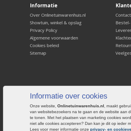
Informatie
Klant
Over Onlinetuinwarenhuis.nl
Contact
Showtuin, winkel & opslag
Bestel-
Privacy Policy
Leveren
Algemene voorwaarden
Klachte
Cookies beleid
Retourn
Sitemap
Veelges
Informatie over cookies
Onze website,
Onlinetuinwarenhuis.nl
, maakt gebru
van websitebezoekers na te gaan en de website aan d
te tonen. Met het plaatsen van marketing cookies wor
niet alle cookies accepteren? Dan kan je dit op ieder 
Lees voor meer informatie onze
privacy- en cookieve