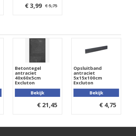
€ 3,99
€ 5,75
Betontegel
Opsluitband
antraciet
antraciet
40x60x5cm
5x15x100cm
Excluton
Excluton
Bekijk
Bekijk
€ 21,45
€ 4,75