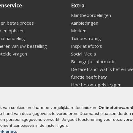
enservice
Extra
Klantbeoordelingen
 en betaalproces
Aanbiedingen
 en ophalen
Merken
nafhandeling
Tuinbestrating
eren van uw bestelling
Inspiratiefoto's
telde vragen
Social Media
Belangrijke informatie
De facetrand: wat is het en w
functie heeft het?
Hoe betontegels leggen
Fundering voor betonstenen
aanleggen
Welke tuinstijl past bij mij
ik van cookies en daarmee vergelijkbare technieken.
Onlinetuinwaren
e hand van deze gegevens te verbeteren. Daarnaast plaatsen derden 
Strakke tuin inrichten
den persoonsgegevens verwerkt. Je geeft toestemming voor deze verwerk
Legverbanden gebakken bestr
moment aanpassen in de instellingen.
Onderhoud van gebakken best
rklaring
.