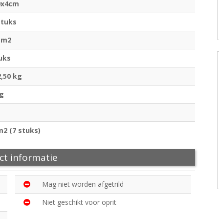
0x4cm
stuks
 m2
uks
2,50 kg
kg
m2 (7 stuks)
ct informatie
Mag niet worden afgetrild
Niet geschikt voor oprit