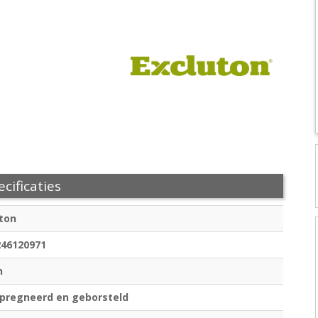
cificaties
ton
246120971
n
pregneerd en geborsteld