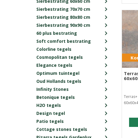
Sierbestrating 60x60 cm
Sierbestrating 70x70 cm
Sierbestrating 80x80 cm
Sierbestrating 90x90 cm
60 plus bestrating
Soft comfort bestrating
Colorline tegels
Cosmopolitan tegels
Kor
Elegance tegels
Optimum tuintegel
Terras
60x6
Oud Hollands tegels
Infinity Stones
Terras+ 
Betonique tegels
60x60x4
H2O tegels
Design tegel
Patio tegels
Cottage stones tegels
Pizarra tegels Gardenlux