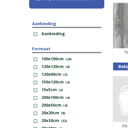
Aanbieding
Aanbieding
Formaat
Te
100x100cm
(24)
Beki
120x120cm
(8)
120x60cm
(3)
150x120cm
(4)
15x5cm
(2)
200x100cm
(4)
200x50cm
(4)
20x20cm
(8)
20x30cm
(32)
Ele