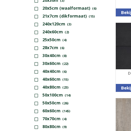
20x30m
(3)
20x5cm (waalformaat)
(6)
Beki
21x7cm (dikformaat)
(15)
240x120cm
(3)
240x60cm
(2)
25x50cm
(4)
28x7cm
(6)
30x40cm
(8)
30x60cm
(22)
40x40cm
(6)
D
40x60cm
(15)
40x80cm
Beki
(23)
50x100cm
(14)
50x50cm
(26)
60x60cm
(145)
70x70cm
(4)
80x80cm
(9)