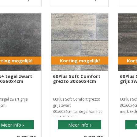
ting mogelijk!
Korting mogelijk!
Kort
s+ tegel zwart
60Plus Soft Comfort
60Plus
 60x60x4cm
grezzo 30x60x4cm
grijs 
tegel zwart grijs
60Plus Soft Comfort grezzo
60Plus So
cm..
grijs zwart
30x60x4cm
30x60x4cm tuintegel van het
merk Excl
merk Excluton..
Meer info
Meer info