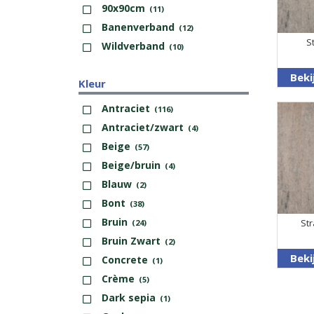
90x90cm
(11)
Banenverband
(12)
S
Wildverband
(10)
Beki
Kleur
Antraciet
(116)
Antraciet/zwart
(4)
Beige
(57)
Beige/bruin
(4)
Blauw
(2)
Bont
(38)
Bruin
Str
(24)
Bruin Zwart
(2)
Beki
Concrete
(1)
Crème
(5)
Dark sepia
(1)