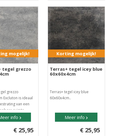
ing mogelijk!
Korting mogelijk!
 tegel grezzo
Terras+ tegel icey blue
x4cm
60x60x4cm
egel grezzo
Terras+ tegel icey blue
 Excluton is ideaal
60x60x4cm..
estrating van een
penbare ruimte..
Meer info
Meer info
€ 25,95
€ 25,95