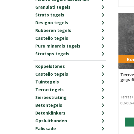
Granulati tegels
Strato tegels
Designo tegels
Rubberen tegels
Castello tegels
Pure minerals tegels
Stratops tegels
Kor
Koppelstones
Castello tegels
Terra
grijs
Tuintegels
Terrastegels
Sierbestrating
Terras+ 
60x60x4
Betontegels
Betonklinkers
Opsluitbanden
Palissade