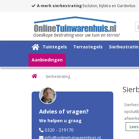
A-merk sierbestrating
Excluton, Kijlstra en Gardenlux
Goedkope bestrating voor uw tuin en terras!
Tuintegels
Terrastegels
Sierbestrati
Aanbiedingen
Sierbestrating
Sier
Sierbest
Advies of vragen?
opsluit
afwerki
We helpen u graag
Lees
0320 - 219170
info@onlinetuinwarenhuis.nl