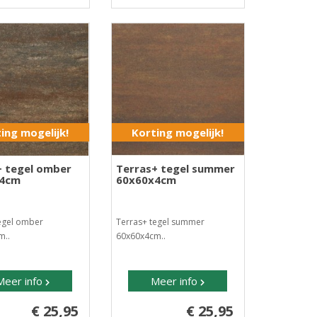
ing mogelijk!
Korting mogelijk!
+ tegel omber
Terras+ tegel summer
x4cm
60x60x4cm
egel omber
Terras+ tegel summer
m..
60x60x4cm..
Meer info
Meer info
€ 25,95
€ 25,95