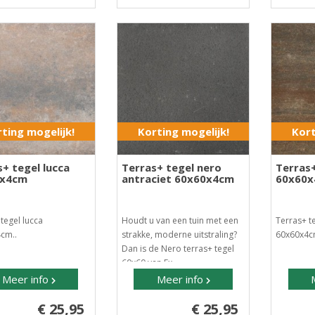
ting mogelijk!
Korting mogelijk!
Kort
+ tegel lucca
Terras+ tegel nero
Terras
0x4cm
antraciet 60x60x4cm
60x60
tegel lucca
Houdt u van een tuin met een
Terras+ t
cm..
strakke, moderne uitstraling?
60x60x4c
Dan is de Nero terras+ tegel
60x60 van Ex..
Meer info
Meer info
€ 25,95
€ 25,95