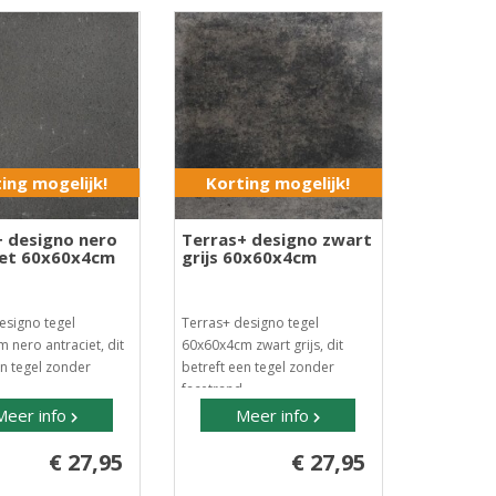
ing mogelijk!
Korting mogelijk!
+ designo nero
Terras+ designo zwart
iet 60x60x4cm
grijs 60x60x4cm
esigno tegel
Terras+ designo tegel
 nero antraciet, dit
60x60x4cm zwart grijs, dit
en tegel zonder
betreft een tegel zonder
..
facetrand ..
Meer info
Meer info
€ 27,95
€ 27,95