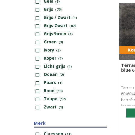
Geel
(3)
Grijs
(79)
Grijs / Zwart
(1)
Grijs Zwart
(87)
Grijs/bruin
(1)
Groen
(3)
Kor
Ivory
(3)
Koper
(1)
Terra
Licht grijs
(1)
blue 
Ocean
(2)
Paars
(1)
Terras+
Rood
(13)
60x60x4c
Taupe
(17)
betreft 
facetran
Zwart
(1)
Merk
Claessen
(11)