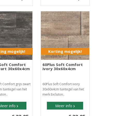
ing mogelijk!
Korting mogelijk!
 Soft Comfort
60Plus Soft Comfort
zwart 30x60x4cm
ivory 30x60x4cm
ft Comfort grijs zwart
60Plus Soft Comfort ivory
 tuintegel van het
30x60x4cm​ tuintegel van het
uton..
merk Excluton..
Meer info
Meer info