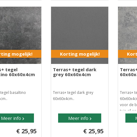
ting mogelijk!
Korting mogelijk!
Kort
s+ tegel
Terras+ tegel dark
Terras+
tino 60x60x4cm
grey 60x60x4cm
60x60
tegel basaltino
Terras+ tegel dark grey
Terras+ t
cm..
60x60x4cm..
60x60x4cm
voor de b
tuin of o
Meer info
Meer info
€ 25,95
€ 25,95