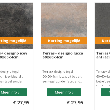
ting mogelijk!
Korting mogelijk!
Kort
s+ designo icey
Terras+ designo lucca
Terras
60x60x4cm
60x60x4cm
antrac
 designo tegel
Terras+ designo tegel
Terras+ d
m icey blue, dit
60x60x4cm lucca, dit betreft
60x60x4cm
een tegel zonder
een tegel zonder facetrand..
betreft e
d..
facetrand 
Meer info
Meer info
€ 27,95
€ 27,95