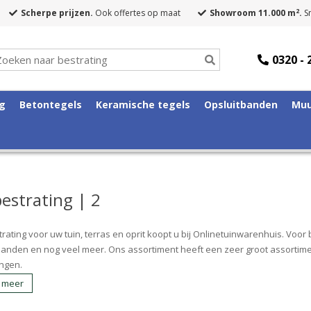
2
Scherpe prijzen.
Ook offertes op maat
Showroom 11.000 m
.
Sn
0320 - 
ng
Betontegels
Keramische tegels
Opsluitbanden
Muu
bestrating | 2
rating voor uw tuin, terras en oprit koopt u bij Onlinetuinwarenhuis. Voor 
banden en nog veel meer. Ons assortiment heeft een zeer groot assortimen
ngen.
 meer