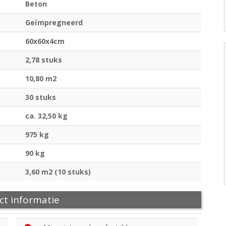
Beton
Geïmpregneerd
60x60x4cm
2,78 stuks
10,80 m2
30 stuks
ca. 32,50 kg
975 kg
90 kg
3,60 m2 (10 stuks)
ct informatie