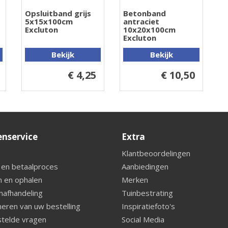
Opsluitband grijs
Betonband
5x15x100cm
antraciet
Excluton
10x20x100cm
Excluton
Bekijk
Bekijk
€ 4,25
€ 10,50
enservice
Extra
Klantbeoordelingen
 en betaalproces
Aanbiedingen
 en ophalen
Merken
nafhandeling
Tuinbestrating
eren van uw bestelling
Inspiratiefoto's
telde vragen
Social Media