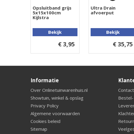
Opsluitband grijs
Ultra Drain
5x15x100cm
afvoerput
Kijlstra
Bekijk
Bekijk
€ 3,95
€ 35,75
Informatie
Klant
Over Onlinetuinwarenhuis.nl
Contact
Showtuin, winkel & opslag
Bestel-
Privacy Policy
Leveren
Algemene voorwaarden
Klachte
Cookies beleid
Retourn
Sitemap
Veelges