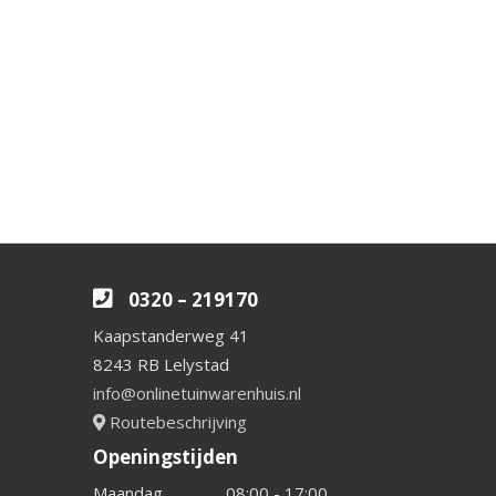
0320 – 219170
Kaapstanderweg 41
8243 RB Lelystad
info@onlinetuinwarenhuis.nl
Routebeschrijving
Openingstijden
Maandag
08:00 - 17:00