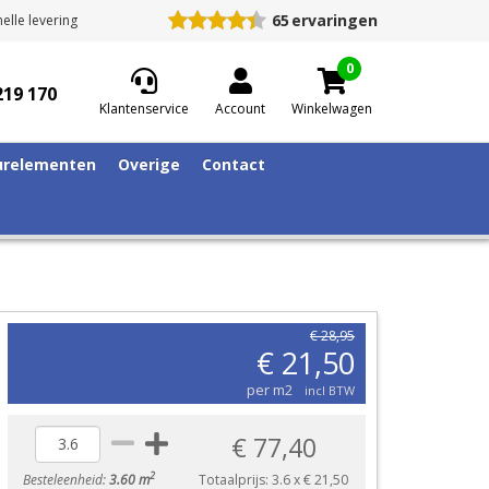
65
ervaringen
elle levering
0
219 170
Klantenservice
Account
Winkelwagen
relementen
Overige
Contact
€ 28,95
€ 21,50
per m2
incl BTW
€ 77,40
2
Besteleenheid:
3.60 m
Totaalprijs:
3.6
x
€ 21,50