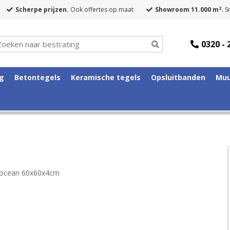
2
Scherpe prijzen.
Ook offertes op maat
Showroom 11.000 m
.
Sn
0320 - 
ng
Betontegels
Keramische tegels
Opsluitbanden
Muu
 ocean 60x60x4cm