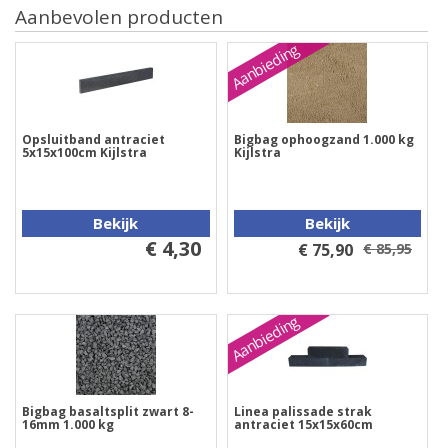
Aanbevolen producten
Aanbieding
Opsluitband antraciet
Bigbag ophoogzand 1.000 kg
5x15x100cm Kijlstra
Kijlstra
Bekijk
Bekijk
€ 4,30
€ 75,90
€ 85,95
Aanbieding
Bigbag basaltsplit zwart 8-
Linea palissade strak
16mm 1.000 kg
antraciet 15x15x60cm