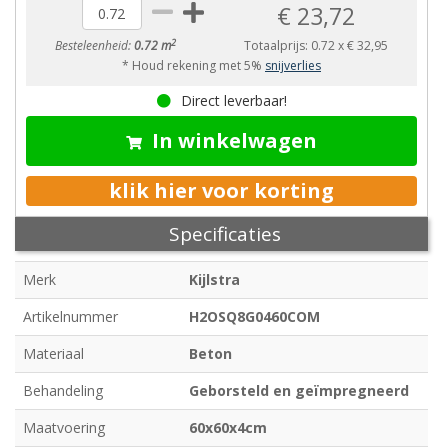
€ 23,72
2
Besteleenheid:
0.72 m
Totaalprijs:
0.72
x
€ 32,95
* Houd rekening met 5%
snijverlies
Direct leverbaar!
In winkelwagen
klik hier voor korting
Specificaties
Merk
Kijlstra
Artikelnummer
H2OSQ8G0460COM
Materiaal
Beton
Behandeling
Geborsteld en geïmpregneerd
Maatvoering
60x60x4cm