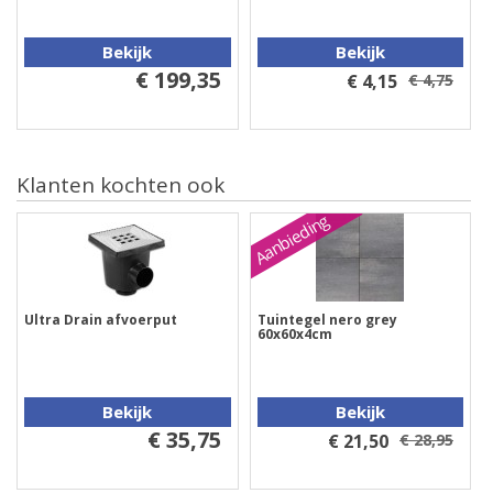
Bekijk
Bekijk
€ 199,35
€ 4,15
€ 4,75
Klanten kochten ook
Aanbieding
Ultra Drain afvoerput
Tuintegel nero grey
60x60x4cm
Bekijk
Bekijk
€ 35,75
€ 21,50
€ 28,95