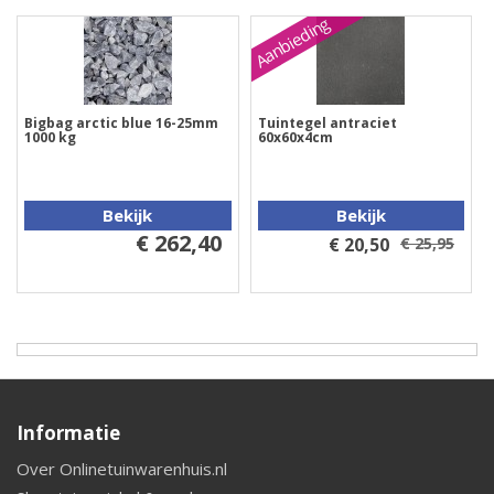
Aanbieding
Bigbag arctic blue 16-25mm
Tuintegel antraciet
1000 kg
60x60x4cm
Bekijk
Bekijk
€ 262,40
€ 20,50
€ 25,95
Informatie
Over Onlinetuinwarenhuis.nl