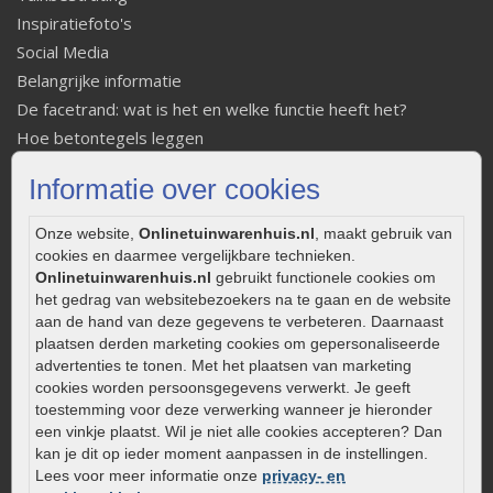
Inspiratiefoto's
Social Media
Belangrijke informatie
De facetrand: wat is het en welke functie heeft het?
Hoe betontegels leggen
Fundering voor betonstenen aanleggen
Informatie over cookies
Welke tuinstijl past bij mij
Strakke tuin inrichten
Onze website,
Onlinetuinwarenhuis.nl
, maakt gebruik van
Legverbanden gebakken bestrating
cookies en daarmee vergelijkbare technieken.
Onlinetuinwarenhuis.nl
gebruikt functionele cookies om
Onderhoud van gebakken bestrating
het gedrag van websitebezoekers na te gaan en de website
Aanlegtips voor gebakken bestrating
aan de hand van deze gegevens te verbeteren. Daarnaast
Zelf een terras aanleggen
plaatsen derden marketing cookies om gepersonaliseerde
Kleine stadstuin inrichten
advertenties te tonen. Met het plaatsen van marketing
cookies worden persoonsgegevens verwerkt. Je geeft
0320 – 219170
toestemming voor deze verwerking wanneer je hieronder
een vinkje plaatst. Wil je niet alle cookies accepteren? Dan
Kaapstanderweg 41
kan je dit op ieder moment aanpassen in de instellingen.
8243 RB Lelystad
Lees voor meer informatie onze
privacy- en