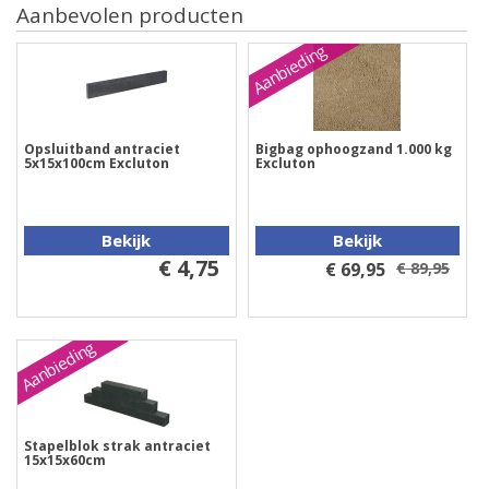
Aanbevolen producten
Aanbieding
Opsluitband antraciet
Bigbag ophoogzand 1.000 kg
5x15x100cm Excluton
Excluton
Bekijk
Bekijk
€ 4,75
€ 69,95
€ 89,95
Aanbieding
Stapelblok strak antraciet
15x15x60cm