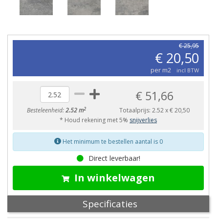
€ 25,95
€ 20,50
per m2
incl BTW
€ 51,66
2
Besteleenheid:
2.52 m
Totaalprijs:
2.52
x
€ 20,50
* Houd rekening met 5%
snijverlies
Het minimum te bestellen aantal is 0
Direct leverbaar!
In winkelwagen
Specificaties