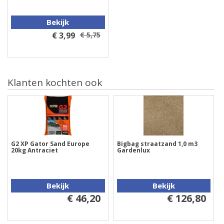
Bekijk
€ 3,99
€ 5,75
Klanten kochten ook
G2 XP Gator Sand Europe
Bigbag straatzand 1,0 m3
20kg Antraciet
Gardenlux
Bekijk
Bekijk
€ 46,20
€ 126,80